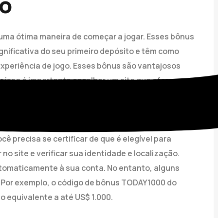
ão
uma ótima maneira de começar a jogar. Esses bônus
ificativa do seu primeiro depósito e têm como
experiência de jogo. Esses bônus são vantajosos
r isso é importante escolher um site que ofereça
 Nova Jersey oferecem uma variedade de outras
us de reembolso de perdas.
ê precisa se certificar de que é elegível para
 no site e verificar sua identidade e localização.
utomaticamente à sua conta. No entanto, alguns
 Por exemplo, o código de bônus TODAY1000 do
 equivalente a até US$ 1.000.