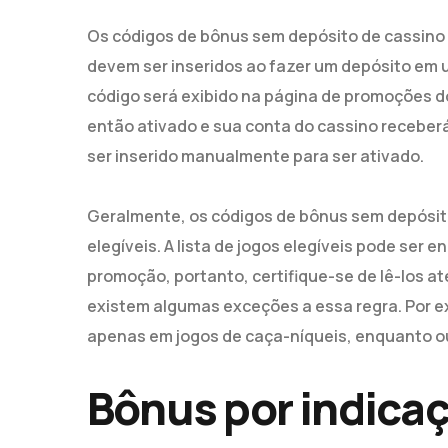
Os códigos de bônus sem depósito de cassino
devem ser inseridos ao fazer um depósito em u
código será exibido na página de promoções d
então ativado e sua conta do cassino receberá
ser inserido manualmente para ser ativado.
Geralmente, os códigos de bônus sem depósito
elegíveis. A lista de jogos elegíveis pode ser
promoção, portanto, certifique-se de lê-los a
existem algumas exceções a essa regra. Por e
apenas em jogos de caça-níqueis, enquanto ou
Bônus por indica