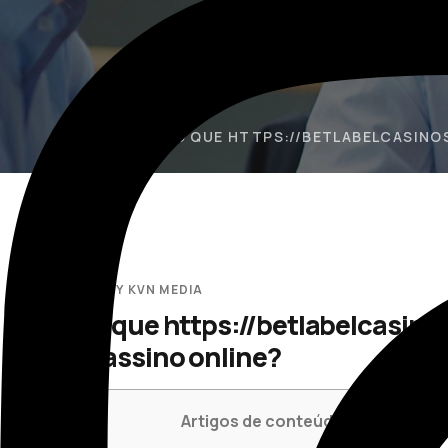
HOME
O QUE HTTPS://BETLABELCASINO
BY
KVN MEDIA
O que https://betlabelcasin
cassino online?
Artigos de conteúdo