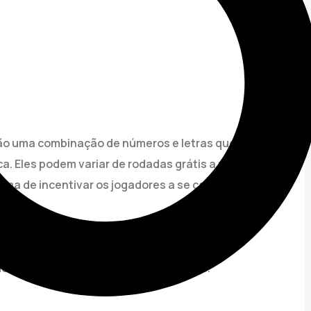
são uma combinação de números e letras que você
ca. Eles podem variar de rodadas grátis a um bônus
orma de incentivar os jogadores a se cadastrarem ou
romocionais para atrair novos clientes.
Por
 de boas-vindas com o código MCW1000.