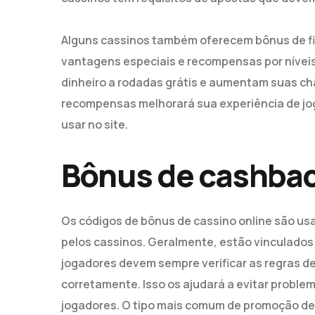
Alguns cassinos também oferecem bônus de fi
vantagens especiais e recompensas por nívei
dinheiro a rodadas grátis e aumentam suas ch
recompensas melhorará sua experiência de jogo
usar no site.
Bônus de cashba
Os códigos de bônus de cassino online são usad
pelos cassinos. Geralmente, estão vinculados 
jogadores devem sempre verificar as regras d
corretamente. Isso os ajudará a evitar probl
jogadores. O tipo mais comum de promoção de