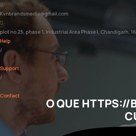
Kvnbrandsmedia@gmail.com
plot no.25, phase 1, Industrial Area Phase I, Chandigarh, 
Help
/
Support
/
Contact
O QUE HTTPS:/
C