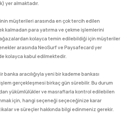
) yer almaktadır.
nin müşterileri arasında en çok tercih edilen
ek kalmadan para yatırma ve çekme işlemlerini
mağazalardan kolayca temin edilebildiği için müşteriler
çenekler arasında NeoSurf ve Paysafecard yer
de kolayca kabul edilmektedir.
ir banka aracılığıyla yeni bir kademe bankası
 işlem gerçekleşmesi birkaç gün sürebilir. Bu durum
ndan yükümlülükler ve masraflarla kontrol edilebilen
unmak için, hangi seçeneği seçeceğinize karar
ikalar ve süreçler hakkında bilgi edinmeniz gerekir.