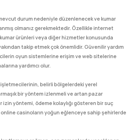
 mevcut durum nedeniyle düzenlenecek ve kumar
anmış olmanız gerekmektedir. Özellikle internet
er, kumar ürünleri veya diğer hizmetler konusunda
ı yakından takip etmek çok önemlidir. Güvenilir yardım
ncilerin oyun sistemlerine erişim ve web sitelerine
alarına yardımcı olur.
etmecilerinin, belirli bölgelerdeki yerel
armaşık bir yöntem izlenmeli ve artan pazar
r izin yöntemi, ödeme kolaylığı gösteren bir suç
ca, online casinoların yoğun eğlenceye sahip şehirlerde