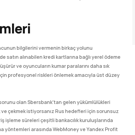
mleri
ncunun bilgilerini vermenin birkaç yolunu
de satın alınabilen kredi kartlarına bağlı yerel ödeme
düşürür ve oyuncuların kumar paralarını daha sık
r için profesyonel riskleri önlemek amacıyla üst düzey
 sorunu olan Sbersbank'tan gelen yükümlülükleri
k ve çekmek istiyorsanız Rus hedefleri için sorunsuz
riş işleme süreleri çeşitli bankacılık kuruluşlarında
tırma yöntemleri arasında WebMoney ve Yandex Profit