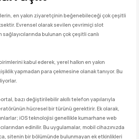
rin, en yakın ziyaretçinin beğenebileceği çok çeşitli
ektir. Evrensel olarak sevilen çevrimiçi slot
m sağlayıcılarında bulunan çok çeşitli canlı
irimlerini kabul ederek, yerel halkın en yakın
işiklik yapmadan para çekmesine olanak tanıyor. Bu
iyorlar.
tal, bazı değiştirilebilir akıllı telefon yapılarıyla
ratörünün hücresel bir türünü gerektirir. Ek olarak,
ınlarlar; iOS teknolojisi genellikle kumarhane web
cılarından edinilir. Bu uygulamalar, mobil cihazınızda
ıca, sitenin bir bölümünde bulunmayan ek etkinlikleri