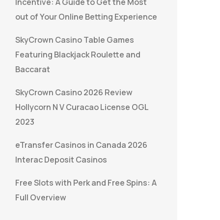
Incentive: A Guide to Get the Most
out of Your Online Betting Experience
SkyCrown Casino Table Games
Featuring Blackjack Roulette and
Baccarat
SkyCrown Casino 2026 Review
Hollycorn N V Curacao License OGL
2023
eTransfer Casinos in Canada 2026
Interac Deposit Casinos
Free Slots with Perk and Free Spins: A
Full Overview