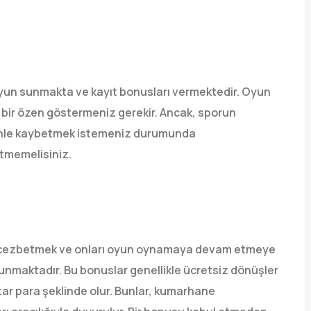
yun sunmakta ve kayıt bonusları vermektedir. Oyun
 bir özen göstermeniz gerekir.
Ancak, sporun
denle kaybetmek istemeniz durumunda
tmemelisiniz.
rı cezbetmek ve onları oyun oynamaya devam etmeye
sunmaktadır. Bu bonuslar genellikle ücretsiz dönüşler
ktar para şeklinde olur. Bunlar, kumarhane