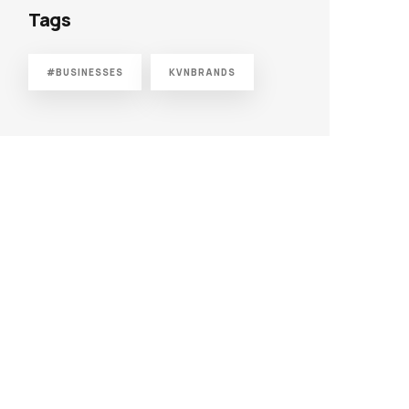
Tags
#BUSINESSES
KVNBRANDS