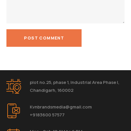
plot no.25, phase 1, Industrial Area Phase I,
Chandigarh, 160002
Kvnbrandsmedia@gmail.com
+9183600 57577