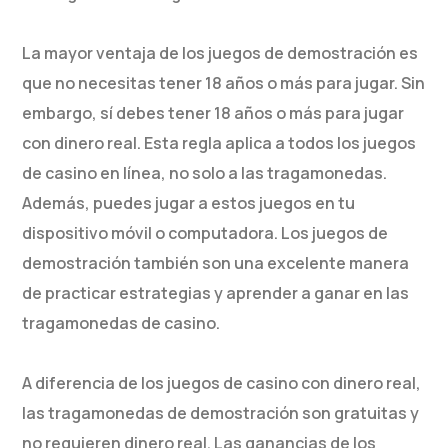
La mayor ventaja de los juegos de demostración es
que no necesitas tener 18 años o más para jugar. Sin
embargo, sí debes tener 18 años o más para jugar
con dinero real. Esta regla aplica a todos los juegos
de casino en línea, no solo a las tragamonedas.
Además, puedes jugar a estos juegos en tu
dispositivo móvil o computadora. Los juegos de
demostración también son una excelente manera
de practicar estrategias y aprender a ganar en las
tragamonedas de casino.
A diferencia de los juegos de casino con dinero real,
las tragamonedas de demostración son gratuitas y
no requieren dinero real. Las ganancias de los