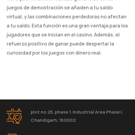
juegos de demostración se añaden a tu saldo
virtual, y las combinaciones perdedoras no afectan
a tu saldo. Esta función es una gran ventaja para los
jugadores que se inician en el casino. Además, el
refuerzo positivo de ganar puede despertar la
curiosidad por los juegos con dinero real.
plot no.25, phase 1, Industrial Area Phase I,
Chandigarh, 160002