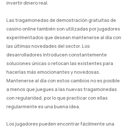
invertir dinero real.
Las tragamonedas de demostración gratuitas de
casino online también son utilizadas por jugadores
experimentados que desean mantenerse al día con
las últimas novedades del sector. Los
desarrolladores introducen constantemente
soluciones únicas o retocan las existentes para
hacerlas más emocionantes y novedosas.
Mantenerse al día con estos cambios no es posible
a menos que juegues a las nuevas tragamonedas
con regularidad, por lo que practicar con ellas
regularmente es una buena idea.
Los jugadores pueden encontrar fácilmente una