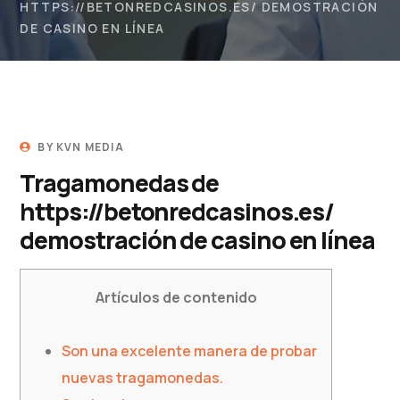
HTTPS://BETONREDCASINOS.ES/ DEMOSTRACIÓN
DE CASINO EN LÍNEA
BY
KVN MEDIA
Tragamonedas de
https://betonredcasinos.es/
demostración de casino en línea
Artículos de contenido
Son una excelente manera de probar
nuevas tragamonedas.