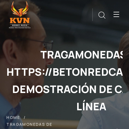
TRAGAMONEDAS 
HTTPS://BETONREDCAS
DEMOSTRACIÓN DE CA
LÍNEA
HOME
TRAGAMONEDAS DE