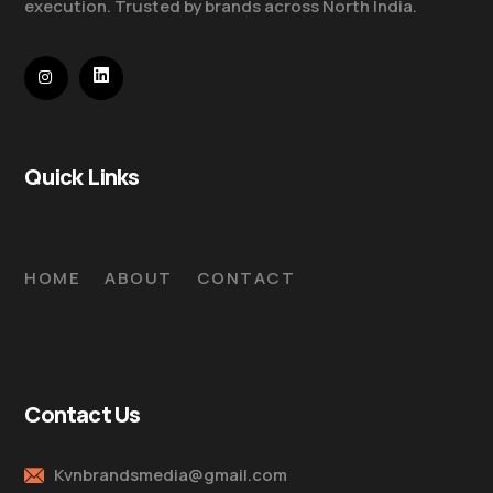
execution. Trusted by brands across North India.
Quick Links
HOME
ABOUT
CONTACT
Contact Us
Kvnbrandsmedia@gmail.com