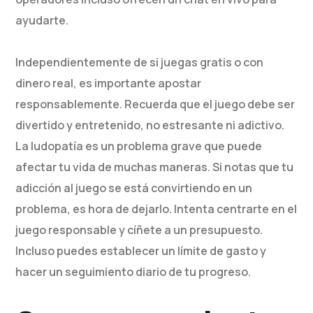
ayudarte.
Independientemente de si juegas gratis o con
dinero real, es importante apostar
responsablemente. Recuerda que el juego debe ser
divertido y entretenido, no estresante ni adictivo.
La ludopatía es un problema grave que puede
afectar tu vida de muchas maneras. Si notas que tu
adicción al juego se está convirtiendo en un
problema, es hora de dejarlo. Intenta centrarte en el
juego responsable y cíñete a un presupuesto.
Incluso puedes establecer un límite de gasto y
hacer un seguimiento diario de tu progreso.