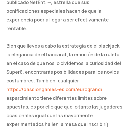
publicado NetEnt. —, estrella que sus
bonificaciones especiales hacen de que la
experiencia podrí­a llegar a ser efectivamente
rentable.
Bien que lleves a cabo la estrategia de el blackjack,
la elegancia de el baccarat, la emoción de la ruleta
en el caso de que nos lo olvidemos la curiosidad del
Super6, encontrarás posibilidades para los novios
costumbres. También, cualquier
https://passiongames-es.com/eurogrand/
esparcimiento tiene diferentes límites sobre
apuestas, es por ello que que lo tanto las jugadores
ocasionales igual que las mayormente
experimentados hallen la mesa que inscribirí¡