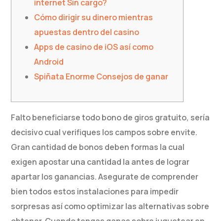
internet Sin cargo?
Cómo dirigir su dinero mientras
apuestas dentro del casino
Apps de casino de iOS así­ como
Android
Spiñata Enorme Consejos de ganar
Falto beneficiarse todo bono de giros gratuito, serí­a
decisivo cual verifiques los campos sobre envite.
Gran cantidad de bonos deben formas la cual
exigen apostar una cantidad la antes de lograr
apartar los ganancias. Asegurate de comprender
bien todos estos instalaciones para impedir
sorpresas así­ como optimizar las alternativas sobre