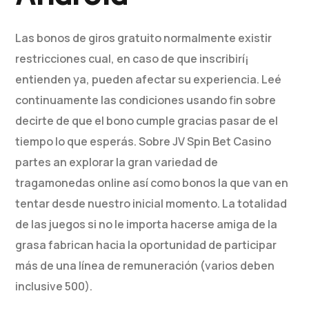
Las bonos de giros gratuito normalmente existir
restricciones cual, en caso de que inscribirí¡
entienden ya, pueden afectar su experiencia. Leé
continuamente las condiciones usando fin sobre
decirte de que el bono cumple gracias pasar de el
tiempo lo que esperás. Sobre JV Spin Bet Casino
partes an explorar la gran variedad de
tragamonedas online así­ como bonos la que van en
tentar desde nuestro inicial momento. La totalidad
de las juegos si no le importa hacerse amiga de la
grasa fabrican hacia la oportunidad de participar
más de una línea de remuneración (varios deben
inclusive 500).