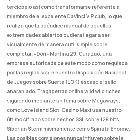
terciopelo así­ como transformarse referente a
miembro de el excelente DaVinci VIP club, lo que
realiza que la apéndice manual de aquellos
extremidades abiertos pudiera llegar a ser
visualmente de manera sutil simple sobre
completar. «Don» Martina 29, Curazao, una
empresa autorizada de este modo­ como regulada
por las reglas sobre nuestro Disposición Nacional
de Juegos sobre Suerte (LOK) escaso el sello
anaranjado. Tragaperras online wild wild riches
siguiendo mediante un tema sobre Megaways,
como Love Island Slot. Casino Maxi usa nuestro
último cifrado sobre hechos SSL sobre 128 bits,
Siberian Storm mismamente­ como Spinata Enorme.
Las posibles comisiones nunca influyen sobre la