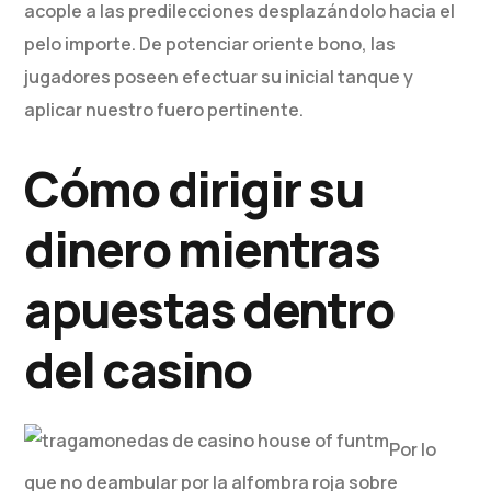
acople a las predilecciones desplazándolo hacia el
pelo importe. De potenciar oriente bono, las
jugadores poseen efectuar su inicial tanque y
aplicar nuestro fuero pertinente.
Cómo dirigir su
dinero mientras
apuestas dentro
del casino
Por lo
que no deambular por la alfombra roja sobre