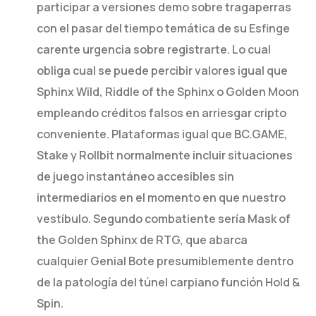
participar a versiones demo sobre tragaperras
con el pasar del tiempo temática de su Esfinge
carente urgencia sobre registrarte. Lo cual
obliga cual se puede percibir valores igual que
Sphinx Wild, Riddle of the Sphinx o Golden Moon
empleando créditos falsos en arriesgar cripto
conveniente. Plataformas igual que BC.GAME,
Stake y Rollbit normalmente incluir situaciones
de juego instantáneo accesibles sin
intermediarios en el momento en que nuestro
vestíbulo. Segundo combatiente serí­a Mask of
the Golden Sphinx de RTG, que abarca
cualquier Genial Bote presumiblemente dentro
de la patologí­a del túnel carpiano función Hold &
Spin.