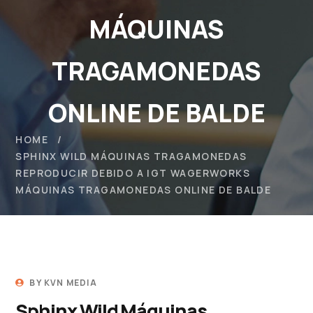
MÁQUINAS
TRAGAMONEDAS
ONLINE DE BALDE
HOME
SPHINX WILD MÁQUINAS TRAGAMONEDAS
REPRODUCIR DEBIDO A IGT WAGERWORKS
MÁQUINAS TRAGAMONEDAS ONLINE DE BALDE
BY
KVN MEDIA
Sphinx Wild Máquinas