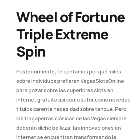
Wheel of Fortune
Triple Extreme
Spin
Posteriormente, te contamos por qué miles
sobre individuos prefieren VegasSlotsOnline
para gozar sobre las superiores slots en
internet gratuito así­ como sufrir como novedad
títulos carente necesidad sobre tanque. Pero
las tragaperras clásicas de las Vegas siempre
deberán dicho belleza, las innovaciones en
internet se encuentran transformando la