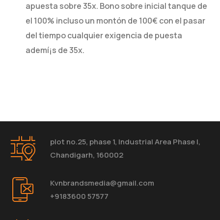
apuesta sobre 35x. Bono sobre inicial tanque de
el 100% incluso un montón de 100€ con el pasar
del tiempo cualquier exigencia de puesta
ademí¡s de 35x.
plot no.25, phase 1, Industrial Area Phase I,
Chandigarh, 160002
Kvnbrandsmedia@gmail.com
+9183600 57577