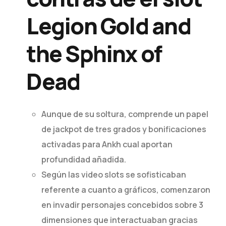
Legion Gold and
the Sphinx of
Dead
Aunque de su soltura, comprende un papel
de jackpot de tres grados y bonificaciones
activadas para Ankh cual aportan
profundidad añadida.
Según las video slots se sofisticaban
referente a cuanto a gráficos, comenzaron
en invadir personajes concebidos sobre 3
dimensiones que interactuaban gracias