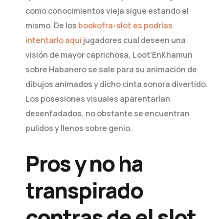
como conocimientos vieja sigue estando el
mismo. De los
bookofra-slot.es podrías
intentarlo aquí
jugadores cual deseen una
visión de mayor caprichosa, Loot’EnKhamun
sobre Habanero se sale para su animación de
dibujos animados y dicho cinta sonora divertido.
Los posesiones visuales aparentarían
desenfadados, no obstante se encuentran
pulidos y llenos sobre genio.
Pros y no ha
transpirado
contras de el slot