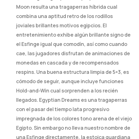
Moon resulta una tragaperras híbrida cual
combina una aptitud retro de los rodillos
joviales brillantes motivos egipcios. El
entretenimiento exhibe algún brillante signo de
el Esfinge igual que comodín, así­ como cuando
cae, las jugadores disfrutan de animaciones de
monedas en cascada y de recompensados
respins. Una buena estructura limpia de 5×3, es
cómodo de seguir, aunque incluye funciones
Hold-and-Win cual sorprenden a los recién
llegados. Egyptian Dreams es una tragaperras
con el pasar del tiempo lata progresivo
impregnada de los colores tono arena de el viejo
Egipto. Sin embargo no lleva nuestro nombre de
una Esfinge directamente, la estoica guardiana