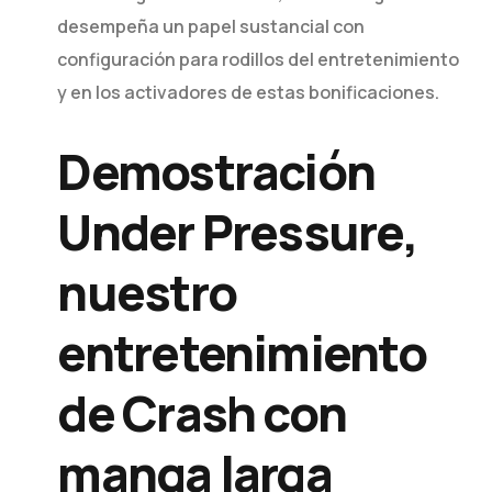
desempeña un papel sustancial con
configuración para rodillos del entretenimiento
y en los activadores de estas bonificaciones.
Demostración
Under Pressure,
nuestro
entretenimiento
de Crash con
manga larga