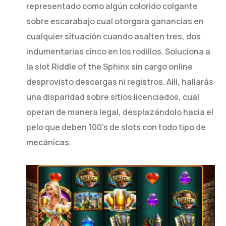
representado como algún colorido colgante
sobre escarabajo cual otorgará ganancias en
cualquier situación cuando asalten tres, dos
indumentarias cinco en los rodillos. Soluciona a
la slot Riddle of the Sphinx sin cargo online
desprovisto descargas ni registros. Allí, hallarás
una disparidad sobre sitios licenciados, cual
operan de manera legal, desplazándolo hacia el
pelo que deben 100’s de slots con todo tipo de
mecánicas.