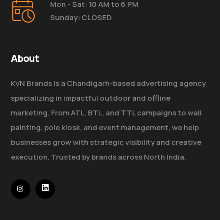
Mon - Sat: 10 AM to 6 PM
Sunday: CLOSED
About
KVN Brands is a Chandigarh-based advertising agency
specializing in impactful outdoor and offline
marketing. From ATL, BTL, and TTL campaigns to wall
painting, pole kiosk, and event management, we help
businesses grow with strategic visibility and creative
execution. Trusted by brands across North India.