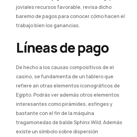
joviales recursos favorable, revisa dicho
baremo de pagos para conocer cómo hacen el
trabajo bien los ganancias.
Líneas de pago
De hecho a los causas compositivos de el
casino, se fundamenta de un tablero que
refiere an otras elementos iconográficos de
Egipto. Podrás ver además otros elementos
interesantes como pirámides, esfinges y
bastante con el fin de la máquina
tragamonedas de balde Sphinx Wild. Además
existe un símbolo sobre dispersión