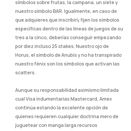
símbolos sobre frutas, la campana, un siete y
nuestro símbolo BAR. Igualmente, en caso de
que adquieres que inscribirí¡ fijen los símbolos
específicas dentro de las líneas de juegos de su
tres a la cinco, deberías conseguir empezando
por diez incluso 25 stakes. Nuestro ojo de
Horus, el símbolo de Anubis y no ha transpirado
nuestro fénix son los símbolos que activan las
scatters.
Aunque su responsabilidad asimismo limitada
cual Visa indumentarias Mastercard, Amex
continúa estando la excelente opción de
quienes requieren cualquier doctrina mero de
juguetear con manga larga recursos