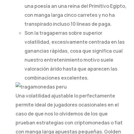
una poesía an una reina del Primitivo Egipto,
con manga larga cinco carretes y no ha
transpirado incluso 10 líneas de paga.
Son la tragaperras sobre superior
volatilidad, excesivamente centrada en las
ganancias rápidas, cosa que significa cual
nuestro entretenimiento motivo suele
valoración árido hasta que aparecen las
combinaciones excelentes.
Una volatilidad ajustable lo perfectamente
permite ideal de jugadores ocasionales en el
caso de que nos lo olvidemos de los que
prueban estrategias con criptomonedas o fiat
con manga larga apuestas pequeñas. Golden