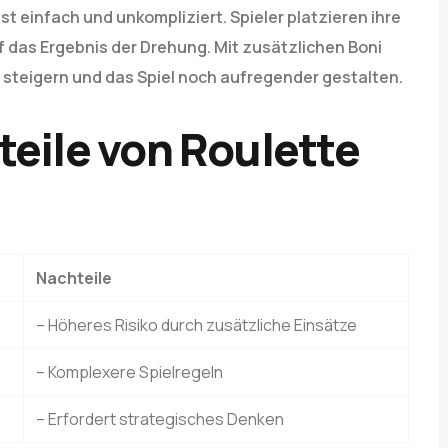
st einfach und unkompliziert. Spieler platzieren ihre
 das Ergebnis der Drehung. Mit zusätzlichen Boni
steigern und das Spiel noch aufregender gestalten.
teile von Roulette
Nachteile
– Höheres Risiko durch zusätzliche Einsätze
– Komplexere Spielregeln
– Erfordert strategisches Denken