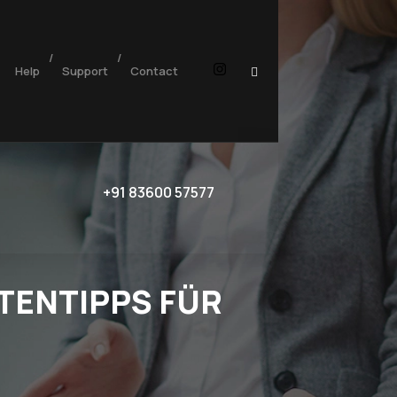
/
/
Help
Support
Contact
+91 83600 57577
TENTIPPS FÜR