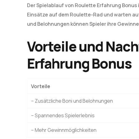
Der Spielablauf von Roulette Erfahrung Bonus i
Einsätze auf dem Roulette-Rad und warten auf
und Belohnungen können Spieler ihre Gewinne 
Vorteile und Nach
Erfahrung Bonus
Vorteile
– Zusätzliche Boni und Belohnungen
– Spannendes Spielerlebnis
– Mehr Gewinnmöglichkeiten