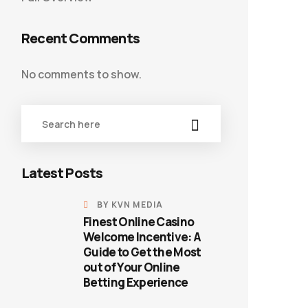
Recent Comments
No comments to show.
Latest Posts
BY
KVN MEDIA
Finest Online Casino
Welcome Incentive: A
Guide to Get the Most
out of Your Online
Betting Experience