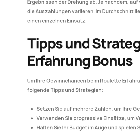
Ergebnissen der Drehung ab. Je nachdem, auf 
die Auszahlungen variieren. Im Durchschnitt li
einen einzelnen Einsatz.
Tipps und Strateg
Erfahrung Bonus
Um Ihre Gewinnchancen beim Roulette Erfahru
folgende Tipps und Strategien:
Setzen Sie auf mehrere Zahlen, um Ihre 
Verwenden Sie progressive Einsätze, um V
Halten Sie Ihr Budget im Auge und spielen