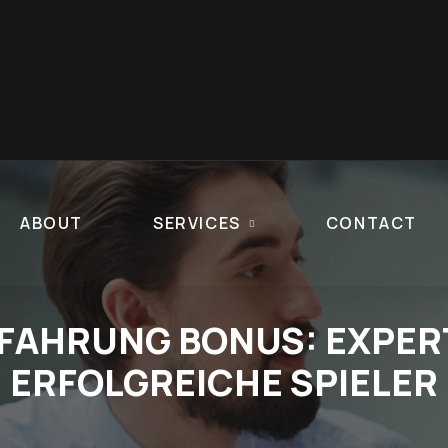
ABOUT
SERVICES
CONTACT
FAHRUNG BONUS: EXPER
ERFOLGREICHE SPIELER