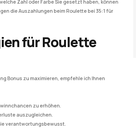
welche Zahl oder Farbe Sie gesetzt haben, können
egen die Auszahlungen beim Roulette bei 35:1 für
ien für Roulette
ng Bonus zu maximieren, empfehle ich Ihnen
Gewinnchancen zu erhöhen.
erluste auszugleichen.
 Sie verantwortungsbewusst.