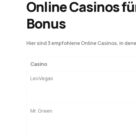
Online Casinos fü
Bonus
Hier sind 3 empfohlene Online Casinos, in den
Casino
LeoVegas
Mr. Green