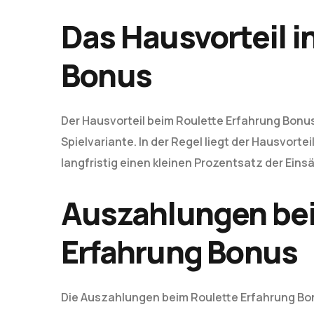
Das Hausvorteil i
Bonus
Der Hausvorteil beim Roulette Erfahrung Bonus
Spielvariante. In der Regel liegt der Hausvort
langfristig einen kleinen Prozentsatz der Eins
Auszahlungen be
Erfahrung Bonus
Die Auszahlungen beim Roulette Erfahrung Bo