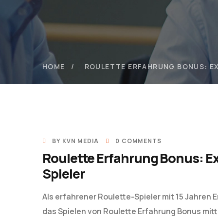
HOME
ROULETTE ERFAHRUNG BONUS: EX
BY
KVN MEDIA
0 COMMENTS
Roulette Erfahrung Bonus: Ex
Spieler
Als erfahrener Roulette-Spieler mit 15 Jahren 
das Spielen von Roulette Erfahrung Bonus mittei