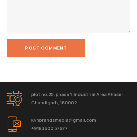
plot no.25, phase 1, Industrial Area Phase I,
Chandigarh, 160002
Kvnbrandsmedia@gmail.com
+9183600 57577