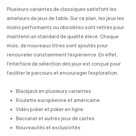
Plusieurs variantes de classiques satisfont les
amateurs de jeux de table. Sur ce plan, les jeux les
moins performants ou obsolètes sont retirés pour
maintenir un standard de qualité élevé. Chaque
mois, de nouveaux titres sont ajoutés pour
renouveler constamment l’expérience. En effet,
l’interface de sélection des jeux est conçue pour
faciliter le parcours et encourager l’exploration.
Blackjack en plusieurs variantes
Roulette européenne et américaine
Vidéo poker et poker en ligne
Baccarat et autres jeux de cartes
Nouveautés et exclusivités