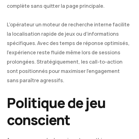
complète sans quitter la page principale.
L’opérateur un moteur de recherche interne facilite
la localisation rapide de jeux ou d’informations
spécifiques. Avec des temps de réponse optimisés,
l’expérience reste fluide même lors de sessions
prolongées. Stratégiquement, les call-to-action
sont positionnés pour maximiser l’engagement
sans paraître agressifs.
Politique de jeu
conscient