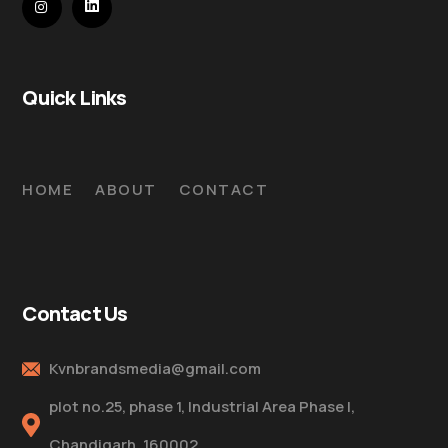
Quick Links
HOME
ABOUT
CONTACT
Contact Us
Kvnbrandsmedia@gmail.com
plot no.25, phase 1, Industrial Area Phase I,
Chandigarh, 160002