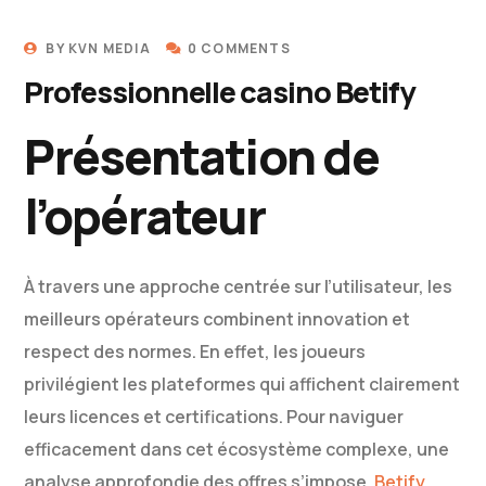
BY
KVN MEDIA
0 COMMENTS
Professionnelle casino Betify
Présentation de
l’opérateur
À travers une approche centrée sur l’utilisateur, les
meilleurs opérateurs combinent innovation et
respect des normes. En effet, les joueurs
privilégient les plateformes qui affichent clairement
leurs licences et certifications. Pour naviguer
efficacement dans cet écosystème complexe, une
analyse approfondie des offres s’impose.
Betify