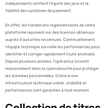
indépendants vérifient l’équité des jeux et la
fiabilité des systèmes de paiement.
En effet, les fondations réglementaires de cette
plateforme reposent sur des licences obtenues
auprès d’autorités reconnues. Continuellement,
l’équipe technique surveille les performances pour
identifier et corriger rapidement toute anomalie.
Depuis plusieurs années, l’opérateur investit
massivement dans la cybersécurité pour protéger
les données personnelles. Grâce à une
infrastructure technique solide, stabilité et
performances sont garanties à tout moment.
Collection de titres