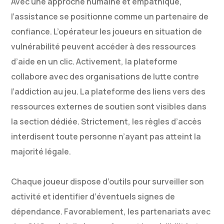
Avec une approche humaine et empathique,
l’assistance se positionne comme un partenaire de
confiance. L’opérateur les joueurs en situation de
vulnérabilité peuvent accéder à des ressources
d’aide en un clic. Activement, la plateforme
collabore avec des organisations de lutte contre
l’addiction au jeu. La plateforme des liens vers des
ressources externes de soutien sont visibles dans
la section dédiée. Strictement, les règles d’accès
interdisent toute personne n’ayant pas atteint la
majorité légale.
Chaque joueur dispose d’outils pour surveiller son
activité et identifier d’éventuels signes de
dépendance. Favorablement, les partenariats avec