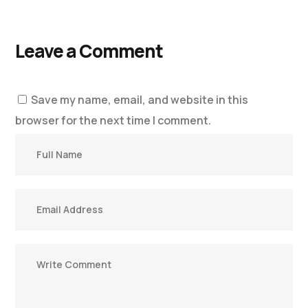
Leave a Comment
Save my name, email, and website in this
browser for the next time I comment.