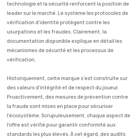
technologie et la sécurité renforcent la position de
leader sur le marché. Le système les protocoles de
vérification d’identité protègent contre les
usurpations et les fraudes. Clairement, la
documentation disponible explique en détail les
mécanismes de sécurité et les processus de
vérification.
Historiquement, cette marque s’est construite sur
des valeurs d’intégrité et de respect du joueur.
Proactivement, des mesures de prévention contre
la fraude sont mises en place pour sécuriser
l’écosystème. Scrupuleusement, chaque aspect de
l’offre est vérifié pour garantir conformité aux
standards les plus élevés. À cet égard, des audits