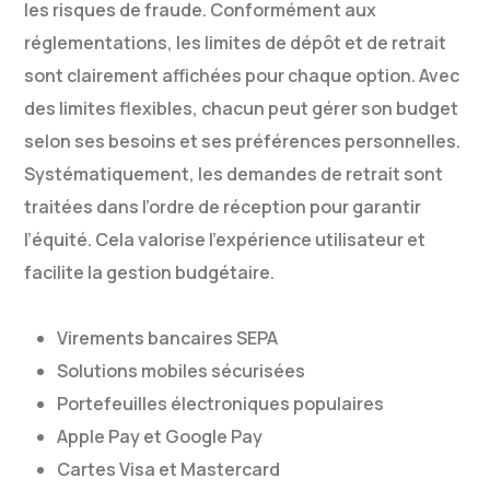
les risques de fraude. Conformément aux
réglementations, les limites de dépôt et de retrait
sont clairement affichées pour chaque option. Avec
des limites flexibles, chacun peut gérer son budget
selon ses besoins et ses préférences personnelles.
Systématiquement, les demandes de retrait sont
traitées dans l’ordre de réception pour garantir
l’équité. Cela valorise l’expérience utilisateur et
facilite la gestion budgétaire.
Virements bancaires SEPA
Solutions mobiles sécurisées
Portefeuilles électroniques populaires
Apple Pay et Google Pay
Cartes Visa et Mastercard