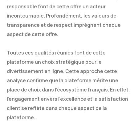
responsable font de cette offre un acteur
incontournable. Profondément, les valeurs de
transparence et de respect imprègnent chaque
aspect de cette offre.
Toutes ces qualités réunies font de cette
plateforme un choix stratégique pour le
divertissement en ligne. Cette approche cette
analyse confirme que la plateforme mérite une
place de choix dans l’écosystème français. En effet,
l’engagement envers l’excellence et la satisfaction
client se reflète dans chaque aspect de la
plateforme.