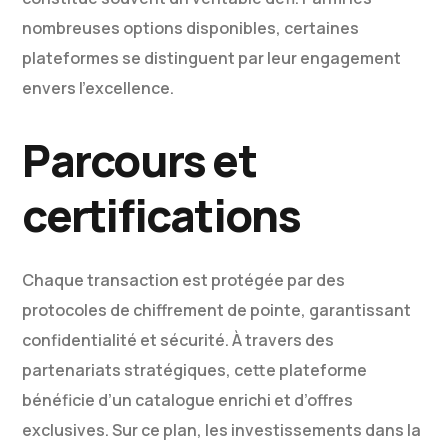
nombreuses options disponibles, certaines
plateformes se distinguent par leur engagement
envers l’excellence.
Parcours et
certifications
Chaque transaction est protégée par des
protocoles de chiffrement de pointe, garantissant
confidentialité et sécurité. À travers des
partenariats stratégiques, cette plateforme
bénéficie d’un catalogue enrichi et d’offres
exclusives. Sur ce plan, les investissements dans la