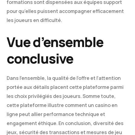
formations sont dispensées aux équipes support
pour qu’elles puissent accompagner efficacement
les joueurs en difficulté.
Vue d’ensemble
conclusive
Dans l’ensemble, la qualité de l’offre et l’attention
portée aux détails placent cette plateforme parmi
les choix privilégiés des joueurs. Somme toute,
cette plateforme illustre comment un casino en
ligne peut allier performance technique et
engagement éthique. En conclusion, diversité des
jeux, sécurité des transactions et mesures de jeu