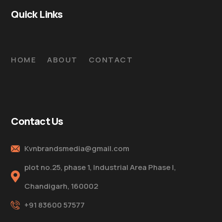
Quick Links
HOME
ABOUT
CONTACT
Contact Us
Kvnbrandsmedia@gmail.com
plot no.25, phase 1, Industrial Area Phase I,
Chandigarh, 160002
+91 83600 57577