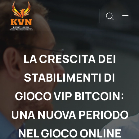
LA CRESCITA DEI
STABILIMENTI DI
GIOCO VIP BITCOIN:
UNA NUOVA PERIODO
NEL GIOCO ONLINE