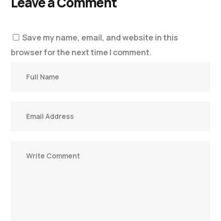
Leave a Comment
Save my name, email, and website in this
browser for the next time I comment.