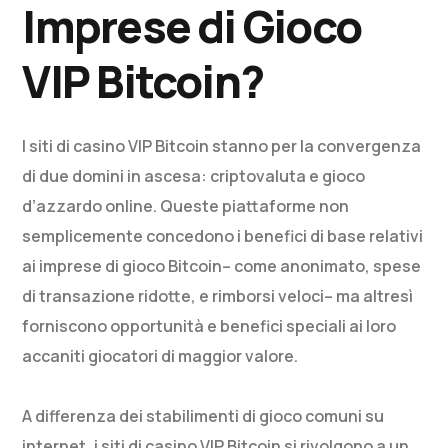
Imprese di Gioco
VIP Bitcoin?
I siti di casino VIP Bitcoin stanno per la convergenza
di due domini in ascesa: criptovaluta e gioco
d’azzardo online. Queste piattaforme non
semplicemente concedono i benefici di base relativi
ai imprese di gioco Bitcoin– come anonimato, spese
di transazione ridotte, e rimborsi veloci– ma altresì
forniscono opportunità e benefici speciali ai loro
accaniti giocatori di maggior valore.
A differenza dei stabilimenti di gioco comuni su
internet, i siti di casino VIP Bitcoin si rivolgono a un