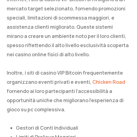
mercato target selezionato, fornendo promozioni
speciali, limitazioni di scommessa maggiori, e
assistenza clienti migliorato. Queste sistemi
mirano a creare un ambiente noto per il loro clienti,
spesso riflettendo il alto livello esclusività scoperta
nei casino online fisici di alto livello.
Inoltre, i siti di casino VIP Bitcoin frequentemente
organizzano eventi privati e eventi,
Chicken Road
fornendo ai loro partecipanti l’accessibilità a
opportunità uniche che migliorano l’esperienza di
gioco su pc complessiva.
Gestori di Conti Individuali