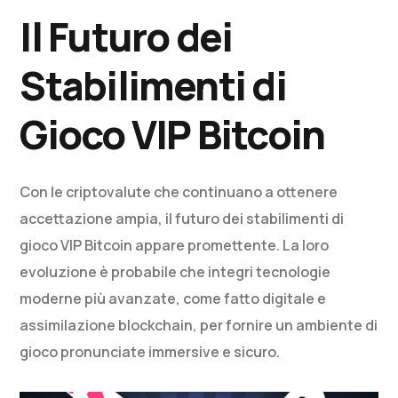
Il Futuro dei
Stabilimenti di
Gioco VIP Bitcoin
Con le criptovalute che continuano a ottenere
accettazione ampia, il futuro dei stabilimenti di
gioco VIP Bitcoin appare promettente. La loro
evoluzione è probabile che integri tecnologie
moderne più avanzate, come fatto digitale e
assimilazione blockchain, per fornire un ambiente di
gioco pronunciate immersive e sicuro.