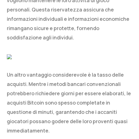
vogliono mantenere le loro attività di gioco
personali. Questa riservatezza assicura che
informazioni individuali e informazioni economiche
rimangano sicure e protette, fornendo
soddisfazione agli individui.
Un altro vantaggio considerevole è la tasso delle
acquisti. Mentre i metodi bancari convenzionali
potrebbero richiedere giorni per essere elaborati, le
acquisti Bitcoin sono spesso completate in
questione di minuti, garantendo che i accaniti
giocatori possano godere delle loro proventi quasi
immediatamente.