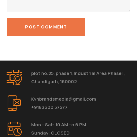
plot no.25, phase 1, Industrial Area Phase I,
Chandigarh, 160002
Kvnbrandsmedia@gmail.com
+9183600 57577
Mon - Sat: 10 AM to 6 PM
Sunday: CLOSED