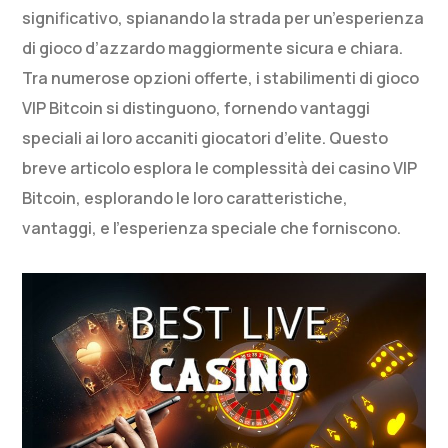
significativo, spianando la strada per un’esperienza
di gioco d’azzardo maggiormente sicura e chiara.
Tra numerose opzioni offerte, i stabilimenti di gioco
VIP Bitcoin si distinguono, fornendo vantaggi
speciali ai loro
accaniti giocatori d’elite. Questo
breve articolo esplora le complessità dei casino VIP
Bitcoin, esplorando le loro caratteristiche,
vantaggi, e l’esperienza speciale che forniscono.