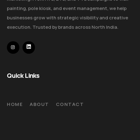
painting, pole kiosk, and event management, we help
businesses grow with strategic visibility and creative
execution. Trusted by brands across North India.
Quick Links
HOME
ABOUT
CONTACT