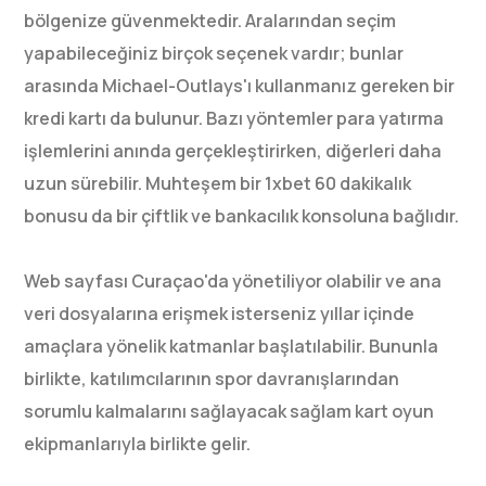
bölgenize güvenmektedir. Aralarından seçim
yapabileceğiniz birçok seçenek vardır; bunlar
arasında Michael-Outlays'ı kullanmanız gereken bir
kredi kartı da bulunur. Bazı yöntemler para yatırma
işlemlerini anında gerçekleştirirken, diğerleri daha
uzun sürebilir. Muhteşem bir 1xbet 60 dakikalık
bonusu da bir çiftlik ve bankacılık konsoluna bağlıdır.
Web sayfası Curaçao'da yönetiliyor olabilir ve ana
veri dosyalarına erişmek isterseniz yıllar içinde
amaçlara yönelik katmanlar başlatılabilir. Bununla
birlikte, katılımcılarının spor davranışlarından
sorumlu kalmalarını sağlayacak sağlam kart oyun
ekipmanlarıyla birlikte gelir.