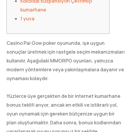
Kolloidal süspansiyon Çevrimiçi
kumarhane
1 yuva
Casino Pai Gow poker oyununda, işe uygun
sonuçlar üretmek için rastgele seçim mekanizmaları
kullanılır. Aşağıdaki MMORPG oyunları, yalnızca
modern yöntemlere veya yakınlaşmalara dayanır ve
oynaması kolaydır.
Yüzlerce üye gerçekten de bir internet kumarhane
bonus teklifi arıyor, ancak en etkili ve istikrarlı yol,
oyun oynamak için gereken bütçenize uygun bir
plan oluşturmaktır.
Daha sonra, bonus kodlarından
yararlanarak oyunu sorunsuz bir şekilde