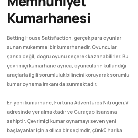
Memnuniyet
Kumarhanesi
Betting House Satisfaction, gerçek para oyunları
sunan mükemmel bir kumarhanedir. Oyuncular,
şansa değil, doğru oyunu seçerek kazanabilirler. Bu
çevrimiçi kumarhane ayrıca, oyuncuların kullandığı
araçlarla ilgili sorumluluk bilincini koruyarak sorumlu
kumar oynama imkanı da sunmaktadır.
En yeni kumarhane, Fortuna Adventures Nitrogen.V
adresinde yer almaktadır ve Curaçao lisansına
sahiptir. Çevrimiçi kumar oynamayı seven yeni
başlayanlar için akıllıca bir seçimdir, çünkü harika