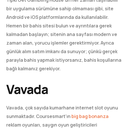
Tıpkı Get Gambling House'un her zaman taşınabilir
bir uygulama sürümüne sahip olmaması gibi, site
Android ve iOS platformlarında da kullanılabilir.
Hemen bir bahis sitesi bulun ve ayrıntılara gerek
kalmadan başlayın; sitenin ana sayfası modern ve
zaman alan, yorucu işlemler gerektirmiyor. Ayrıca
günlük alım satım imkanı da sunuyor; çünkü gerçek
parayla bahis yapmak istiyorsanız, bahis koşullarına
bağlı kalmanız gerekiyor.
Vavada
Vavada, çok sayıda kumarhane internet slot oyunu
sunmaktadır. Coursesmart'ın
big bag bonanza
reklam oyunları, saygın oyun geliştiricileri