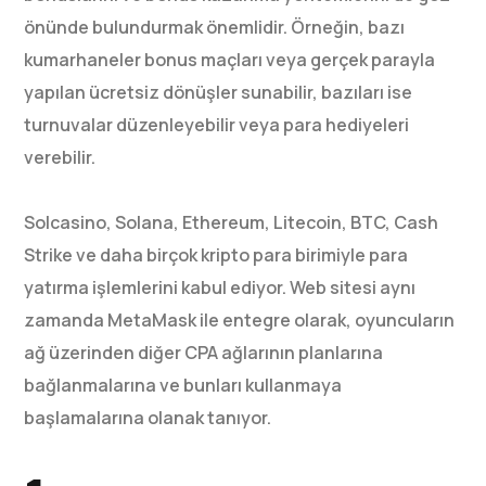
önünde bulundurmak önemlidir. Örneğin, bazı
kumarhaneler bonus maçları veya gerçek parayla
yapılan ücretsiz dönüşler sunabilir, bazıları ise
turnuvalar düzenleyebilir veya para hediyeleri
verebilir.
Solcasino, Solana, Ethereum, Litecoin, BTC, Cash
Strike ve daha birçok kripto para birimiyle para
yatırma işlemlerini kabul ediyor. Web sitesi aynı
zamanda MetaMask ile entegre olarak, oyuncuların
ağ üzerinden diğer CPA ağlarının planlarına
bağlanmalarına ve bunları kullanmaya
başlamalarına olanak tanıyor.