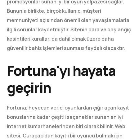
promosyonlar sunan iyi bir oyun yelpazesi sağlar.
Bununla birlikte, birçok kullanıcı müşteri
memnuniyeti açısından önemli olan yavaşlamalarla
ilgili sorunlar kaydetmiştir. Sitenin para ve başlangıç ​​
kesintileri kuralları da dahil olmak üzere daha
güvenilir bahis işlemleri sunması faydalı olacaktır.
Fortuna'yı hayata
geçirin
Fortuna, heyecan verici oyunlardan çığır açan kayıt
bonuslarına kadar çeşitli seçenekler sunan en iyi
internet kumarhanelerinden biri olarak bilinir. Web
sitesi, Curaçao'dan kayıtlı bir oyuncu bulmak için