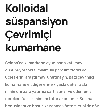
Kolloidal
süspansiyon
Çevrimiçi
kumarhane
Solana'da kumarhane oyunlarına katılmayı
düşünüyorsanız, minimum para limitlerini ve
ücretlerini araştırmayı unutmayın. Bazı çevrimiçi
kumarhaneler, diğerlerine kıyasla daha fazla
minimum para yatırma şartı sunar ve ödemeniz
gereken farklı minimum tutarlar bulunur. Solana
bonuslarını ve bonus kazanma yöntemlerini de göz