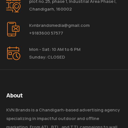
plot no.25, phase 1, Industrial Area Phase I,
Chandigarh, 160002
Kvnbrandsmedia@gmail.com
+9183600 57577
Mon - Sat: 10 AM to 6 PM
Sunday: CLOSED
About
KVN Brands is a Chandigarh-based advertising agency
specializing in impactful outdoor and offline
marketing. From ATL, BTL, and TTL campaigns to wall