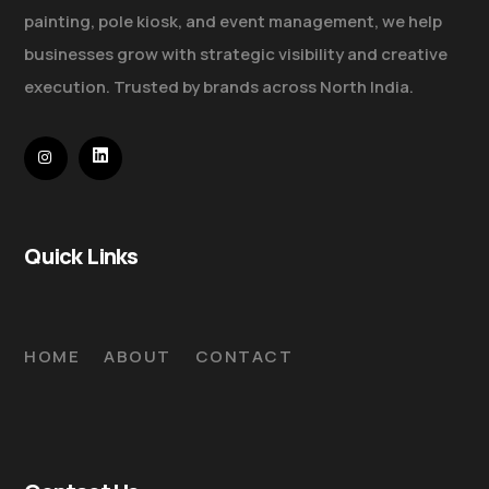
painting, pole kiosk, and event management, we help
businesses grow with strategic visibility and creative
execution. Trusted by brands across North India.
Quick Links
HOME
ABOUT
CONTACT