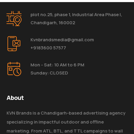
plot no.25, phase 1, Industrial Area Phase I,
Chandigarh, 160002
Kvnbrandsmedia@gmail.com
+9183600 57577
Mon - Sat: 10 AM to 6 PM
Sunday: CLOSED
About
KVN Brands is a Chandigarh-based advertising agency
specializing in impactful outdoor and offline
marketing. From ATL, BTL, and TTL campaigns to wall