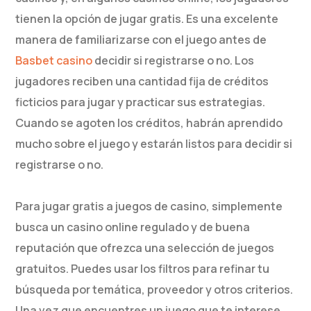
tienen la opción de jugar gratis. Es una excelente
manera de familiarizarse con el juego antes de
Basbet casino
decidir si registrarse o no. Los
jugadores reciben una cantidad fija de créditos
ficticios para jugar y practicar sus estrategias.
Cuando se agoten los créditos, habrán aprendido
mucho sobre el juego y estarán listos para decidir si
registrarse o no.
Para jugar gratis a juegos de casino, simplemente
busca un casino online regulado y de buena
reputación que ofrezca una selección de juegos
gratuitos. Puedes usar los filtros para refinar tu
búsqueda por temática, proveedor y otros criterios.
Una vez que encuentres un juego que te interese,