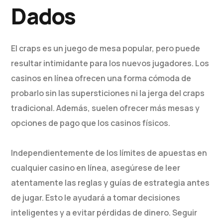
Dados
El craps es un juego de mesa popular, pero puede
resultar intimidante para los nuevos jugadores. Los
casinos en línea ofrecen una forma cómoda de
probarlo sin las supersticiones ni la jerga del craps
tradicional. Además, suelen ofrecer más mesas y
opciones de pago que los casinos físicos.
Independientemente de los límites de apuestas en
cualquier casino en línea, asegúrese de leer
atentamente las reglas y guías de estrategia antes
de jugar. Esto le ayudará a tomar decisiones
inteligentes y a evitar pérdidas de dinero. Seguir