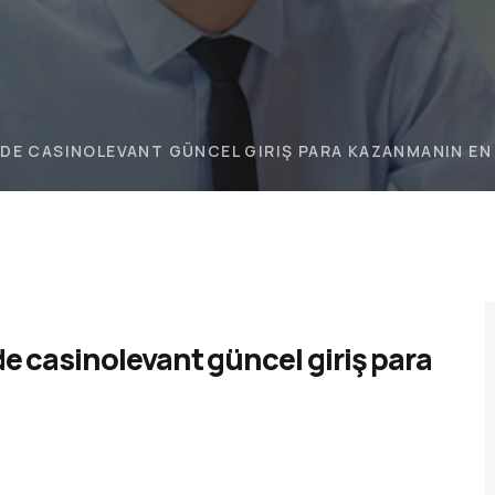
DE CASINOLEVANT GÜNCEL GIRIŞ PARA KAZANMANIN EN I
de casinolevant güncel giriş para