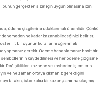
n, bunun gerçekten sizin için uygun olmasına izin
ında, ödeme çizgilerine odaklanmak önemlidir. Çünkü
ir denemeden ne kadar kazanabileceğinizi belirler.
österilir; bir oyunun kurallarını öğrenmek
deme yapmanız gerekir. Ödeme hesaplamanız basit bir
ç sembollerinin kaydedilmesi ve her ödeme çizgisine
ir. Değişiklikler, kazanan ve kaybeden işlemlerin
mayın ve ne zaman ortaya çıkmanız gerektiğini
yı bırakın, ister kalıcı bir kazanç sınırına ulaşmış