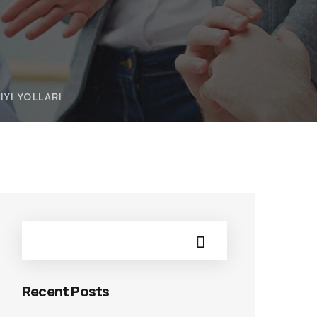
YI YOLLARI
Recent Posts