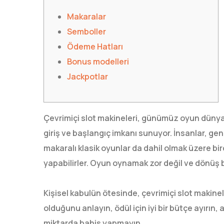
Makaralar
Semboller
Ödeme Hatları
Bonus modelleri
Jackpotlar
Çevrimiçi slot makineleri, günümüz oyun dünyas
giriş ve başlangıç ​​imkanı sunuyor. İnsanlar, ge
makaralı klasik oyunlar da dahil olmak üzere b
yapabilirler. Oyun oynamak zor değil ve dönüş 
Kişisel kabulün ötesinde, çevrimiçi slot makinele
olduğunu anlayın, ödül için iyi bir bütçe ayırı
miktarda bahis yapmayın.