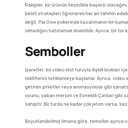
Rakipler, bir ürünün kesinlikle başarılı olacağını
belirli stratejileri öğrenerek her an tahmin ede
değil; Pai Gow pokerinde kazanmanın bir kumar
olmadığını hatırlamak önemlidir. Ayrıca, bir tür 
Semboller
İşaretler, bir video slot turuyla ilişkili blokları 
tekliflerini tetiklemeye başlarlar. Ayrıca, vide
getiren şirketler veya animasyonlar gibi sanatsa
oyunu, yaban mersini ve Esneklik Çanları gibi sa
sahiptir. Bir turda ne kadar çok jeton varsa, k
Boyutlandırılmış limana göre, temsiller ayrıca v