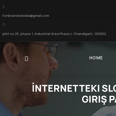
Kvnbrandsmedia@gmail.com
plot no.25, phase 1, Industrial Area Phase I, Chandigarh, 160002
HOME
İNTERNETTEKI SL
GIRIŞ 