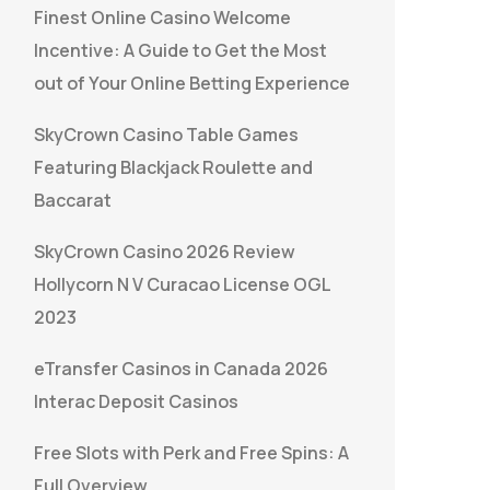
Finest Online Casino Welcome
Incentive: A Guide to Get the Most
out of Your Online Betting Experience
SkyCrown Casino Table Games
Featuring Blackjack Roulette and
Baccarat
SkyCrown Casino 2026 Review
Hollycorn N V Curacao License OGL
2023
eTransfer Casinos in Canada 2026
Interac Deposit Casinos
Free Slots with Perk and Free Spins: A
Full Overview