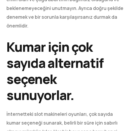
beklenemeyeceğini unutmayın. Ayrıca doğru şekilde
denemek ve bir sorunla karşılaşırsanız durmak da
önemlidir.
Kumar için çok
sayıda alternatif
seçenek
sunuyorlar.
İnternetteki slot makineleri oyunları, çok sayıda
kumar seçeneği sunarak, belirli bir süre için sabırlı