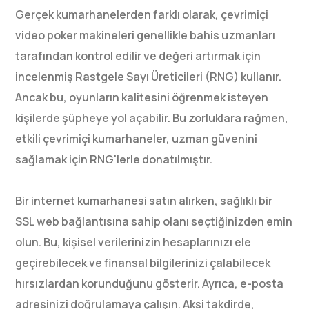
Gerçek kumarhanelerden farklı olarak, çevrimiçi
video poker makineleri genellikle bahis uzmanları
tarafından kontrol edilir ve değeri artırmak için
incelenmiş Rastgele Sayı Üreticileri (RNG) kullanır.
Ancak bu, oyunların kalitesini öğrenmek isteyen
kişilerde şüpheye yol açabilir. Bu zorluklara rağmen,
etkili çevrimiçi kumarhaneler, uzman güvenini
sağlamak için RNG'lerle donatılmıştır.
Bir internet kumarhanesi satın alırken, sağlıklı bir
SSL web bağlantısına sahip olanı seçtiğinizden emin
olun. Bu, kişisel verilerinizin hesaplarınızı ele
geçirebilecek ve finansal bilgilerinizi çalabilecek
hırsızlardan korunduğunu gösterir. Ayrıca, e-posta
adresinizi doğrulamaya çalışın. Aksi takdirde,