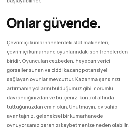
başlayabilirler.
Onlar güvende.
Çevrimiçi kumarhanelerdeki slot makineleri,
çevrimiçi kumarhane oyunlarındaki son trendlerden
biridir. Oyuncuları cezbeden, heyecan verici
görseller sunan ve ciddi kazanç potansiyeli
sağlayan oyunlar mevcuttur. Kazanma şansınızı
artırmanın yollarını bulduğumuz gibi, sorumlu
davrandığınızdan ve bütçenizi kontrol altında
tuttuğunuzdan emin olun. Unutmayın, ev sahibi
avantajınız, geleneksel bir kumarhanede
oynuyorsanız paranızı kaybetmenize neden olabilir.