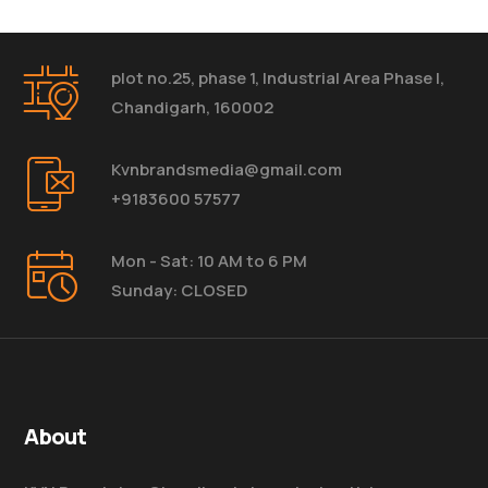
plot no.25, phase 1, Industrial Area Phase I,
Chandigarh, 160002
Kvnbrandsmedia@gmail.com
+9183600 57577
Mon - Sat: 10 AM to 6 PM
Sunday: CLOSED
About