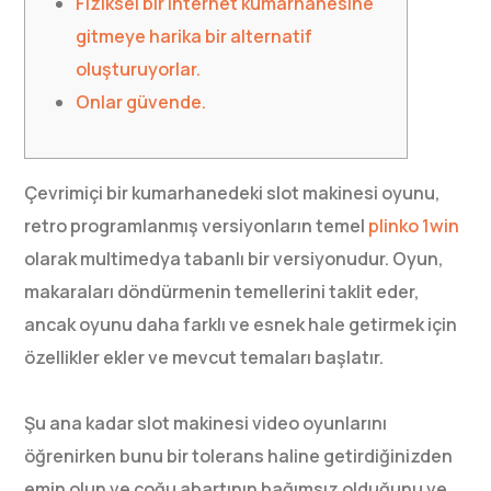
Fiziksel bir internet kumarhanesine
gitmeye harika bir alternatif
oluşturuyorlar.
Onlar güvende.
Çevrimiçi bir kumarhanedeki slot makinesi oyunu,
retro programlanmış versiyonların temel
plinko 1win
olarak multimedya tabanlı bir versiyonudur.
Oyun,
makaraları döndürmenin temellerini taklit eder,
ancak oyunu daha farklı ve esnek hale getirmek için
özellikler ekler ve mevcut temaları başlatır.
Şu ana kadar slot makinesi video oyunlarını
öğrenirken bunu bir tolerans haline getirdiğinizden
emin olun ve çoğu abartının bağımsız olduğunu ve