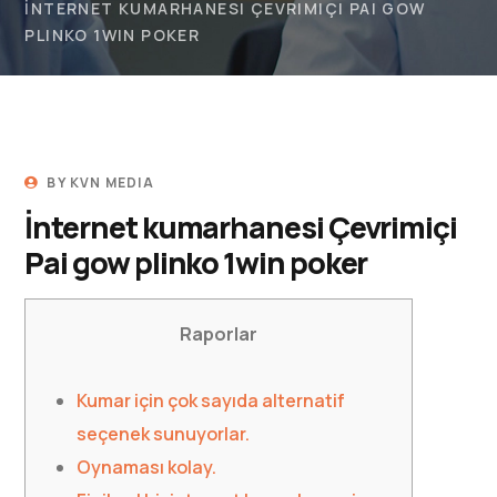
İNTERNET KUMARHANESI ÇEVRIMIÇI PAI GOW
PLINKO 1WIN POKER
BY
KVN MEDIA
İnternet kumarhanesi Çevrimiçi
Pai gow plinko 1win poker
Raporlar
Kumar için çok sayıda alternatif
seçenek sunuyorlar.
Oynaması kolay.