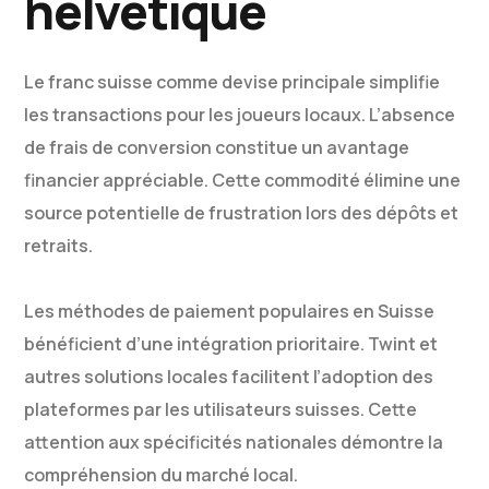
helvétique
Le franc suisse comme devise principale simplifie
les transactions pour les joueurs locaux. L’absence
de frais de conversion constitue un avantage
financier appréciable. Cette commodité élimine une
source potentielle de frustration lors des dépôts et
retraits.
Les méthodes de paiement populaires en Suisse
bénéficient d’une intégration prioritaire. Twint et
autres solutions locales facilitent l’adoption des
plateformes par les utilisateurs suisses. Cette
attention aux spécificités nationales démontre la
compréhension du marché local.