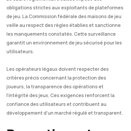
obligations strictes aux exploitants de plateformes
de jeu. La Commission fédérale des maisons de jeu
veille au respect des règles établies et sanctionne
les manquements constatés. Cette surveillance
garantit un environnement de jeu sécurisé pour les
utilisateurs.
Les opérateurs légaux doivent respecter des
critères précis concernant la protection des
joueurs, la transparence des opérations et
l’intégrité des jeux. Ces exigences renforcent la
confiance des utilisateurs et contribuent au
développement d’un marché régulé et transparent.