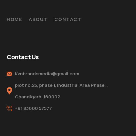
HOME
ABOUT
CONTACT
Contact Us
Kvnbrandsmedia@gmail.com
plot no.25, phase 1, Industrial Area Phase I,
Chandigarh, 160002
+91 83600 57577