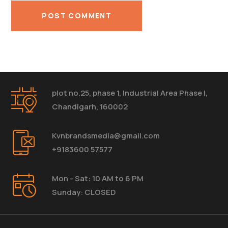
plot no.25, phase 1, Industrial Area Phase I,
Chandigarh, 160002
Kvnbrandsmedia@gmail.com
+9183600 57577
Mon - Sat: 10 AM to 6 PM
Sunday: CLOSED