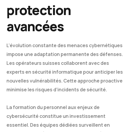
protection
avancées
L’évolution constante des menaces cybernétiques
impose une adaptation permanente des défenses.
Les opérateurs suisses collaborent avec des
experts en sécurité informatique pour anticiper les
nouvelles vulnérabilités. Cette approche proactive
minimise les risques d’incidents de sécurité.
La formation du personnel aux enjeux de
cybersécurité constitue un investissement
essentiel. Des équipes dédiées surveillent en