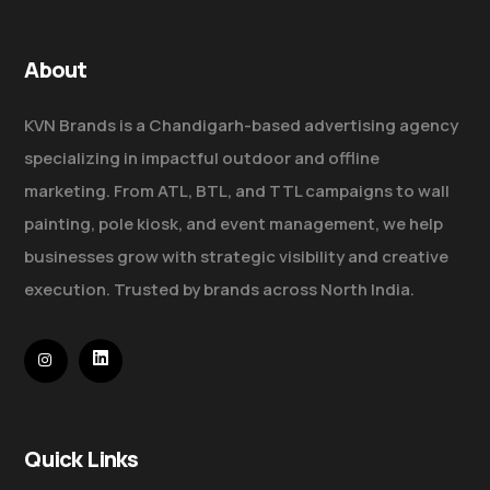
About
KVN Brands is a Chandigarh-based advertising agency
specializing in impactful outdoor and offline
marketing. From ATL, BTL, and TTL campaigns to wall
painting, pole kiosk, and event management, we help
businesses grow with strategic visibility and creative
execution. Trusted by brands across North India.
Quick Links