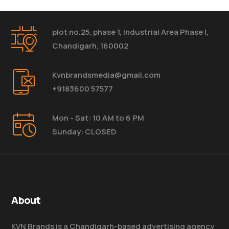
plot no.25, phase 1, Industrial Area Phase I,
Chandigarh, 160002
Kvnbrandsmedia@gmail.com
+9183600 57577
Mon - Sat: 10 AM to 6 PM
Sunday: CLOSED
About
KVN Brands is a Chandigarh-based advertising agency