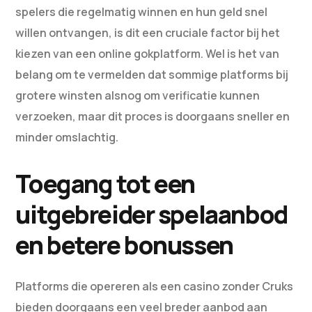
spelers die regelmatig winnen en hun geld snel
willen ontvangen, is dit een cruciale factor bij het
kiezen van een online gokplatform. Wel is het van
belang om te vermelden dat sommige platforms bij
grotere winsten alsnog om verificatie kunnen
verzoeken, maar dit proces is doorgaans sneller en
minder omslachtig.
Toegang tot een
uitgebreider spelaanbod
en betere bonussen
Platforms die opereren als een casino zonder Cruks
bieden doorgaans een veel breder aanbod aan