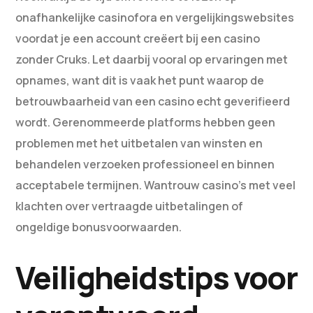
onafhankelijke casinofora en vergelijkingswebsites
voordat je een account creëert bij een casino
zonder Cruks. Let daarbij vooral op ervaringen met
opnames, want dit is vaak het punt waarop de
betrouwbaarheid van een casino echt geverifieerd
wordt. Gerenommeerde platforms hebben geen
problemen met het uitbetalen van winsten en
behandelen verzoeken professioneel en binnen
acceptabele termijnen. Wantrouw casino’s met veel
klachten over vertraagde uitbetalingen of
ongeldige bonusvoorwaarden.
Veiligheidstips voor