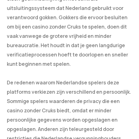
uitsluitingssysteem dat Nederland gebruikt voor
verantwoord gokken. Gokkers die ervoor besluiten
om bij een casino zonder Cruks te spelen, doen dit
vaak vanwege de grotere vrijheid en minder
bureaucratie. Het houdt in dat je geen langdurige
verificatieprocessen hoeft te doorlopen en sneller
kunt beginnen met spelen.
De redenen waarom Nederlandse spelers deze
platforms verkiezen zijn verschillend en persoonlijk.
Sommige spelers waarderen de privacy die een
casino zonder Cruks biedt, omdat er minder
persoonlijke gegevens worden opgeslagen en
opgeslagen. Anderen zijn teleurgesteld door
restricties die Nederlandse vergunninghouders