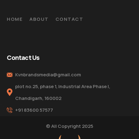
HOME
ABOUT
CONTACT
Contact Us
Kvnbrandsmedia@gmail.com
plot no.25, phase 1, Industrial Area Phase I,
Chandigarh, 160002
+91 83600 57577
© All Copyright 2025