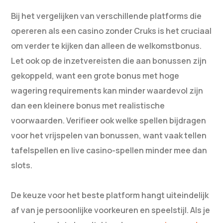
Bij het vergelijken van verschillende platforms die
opereren als een casino zonder Cruks is het cruciaal
om verder te kijken dan alleen de welkomstbonus.
Let ook op de inzetvereisten die aan bonussen zijn
gekoppeld, want een grote bonus met hoge
wagering requirements kan minder waardevol zijn
dan een kleinere bonus met realistische
voorwaarden. Verifieer ook welke spellen bijdragen
voor het vrijspelen van bonussen, want vaak tellen
tafelspellen en live casino-spellen minder mee dan
slots.
De keuze voor het beste platform hangt uiteindelijk
af van je persoonlijke voorkeuren en speelstijl. Als je