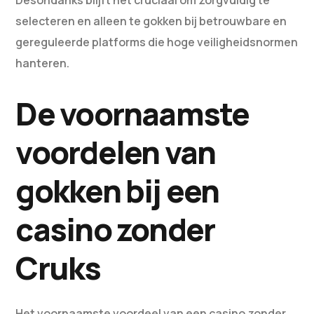
Desondanks blijft het cruciaal om zorgvuldig te
selecteren en alleen te gokken bij betrouwbare en
gereguleerde platforms die hoge veiligheidsnormen
hanteren.
De voornaamste
voordelen van
gokken bij een
casino zonder
Cruks
Het voornaamste voordeel van een casino zonder