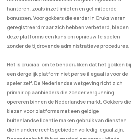
hanteren, zoals inzetlimieten en gelimiteerde
bonussen. Voor gokkers die eerder in Cruks waren
geregistreerd maar zich hebben verbeterd, bieden
deze platforms een kans om opnieuw te spelen
zonder de tijdrovende administratieve procedures.
Het is cruciaal om te benadrukken dat het gokken bij
een dergelijk platform niet per se illegaal is voor de
speler zelf. De Nederlandse wetgeving richt zich
primair op aanbieders die zonder vergunning
opereren binnen de Nederlandse markt. Gokkers die
kiezen voor platforms met een geldige
buitenlandse licentie maken gebruik van diensten
die in andere rechtsgebieden volledig legaal zijn.