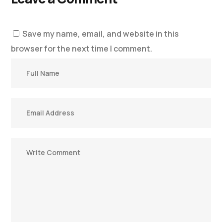
Save my name, email, and website in this
browser for the next time I comment.