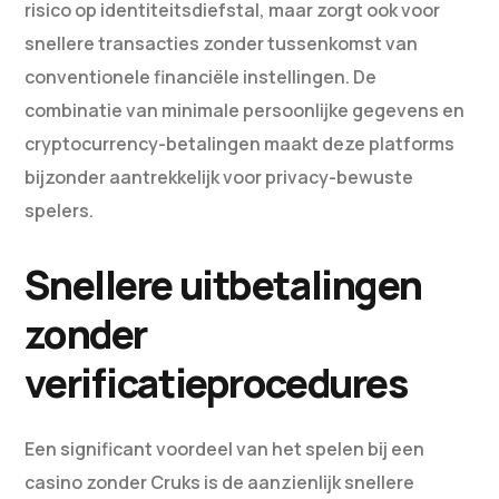
risico op identiteitsdiefstal, maar zorgt ook voor
snellere transacties zonder tussenkomst van
conventionele financiële instellingen. De
combinatie van minimale persoonlijke gegevens en
cryptocurrency-betalingen maakt deze platforms
bijzonder aantrekkelijk voor privacy-bewuste
spelers.
Snellere uitbetalingen
zonder
verificatieprocedures
Een significant voordeel van het spelen bij een
casino zonder Cruks is de aanzienlijk snellere