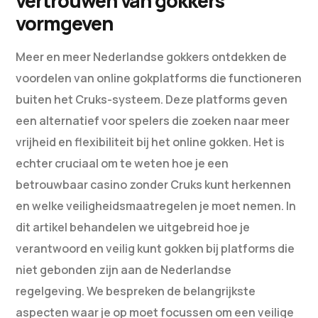
vertrouwen van gokkers
vormgeven
Meer en meer Nederlandse gokkers ontdekken de
voordelen van online gokplatforms die functioneren
buiten het Cruks-systeem. Deze platforms geven
een alternatief voor spelers die zoeken naar meer
vrijheid en flexibiliteit bij het online gokken. Het is
echter cruciaal om te weten hoe je een
betrouwbaar casino zonder Cruks kunt herkennen
en welke veiligheidsmaatregelen je moet nemen. In
dit artikel behandelen we uitgebreid hoe je
verantwoord en veilig kunt gokken bij platforms die
niet gebonden zijn aan de Nederlandse
regelgeving. We bespreken de belangrijkste
aspecten waar je op moet focussen om een veilige