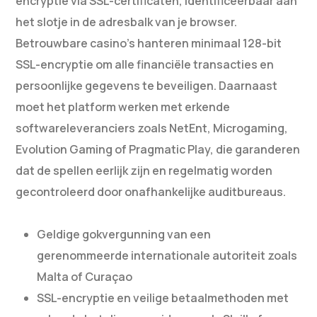
encryptie via SSL-certificaten, identificeerbaar aan
het slotje in de adresbalk van je browser.
Betrouwbare casino’s hanteren minimaal 128-bit
SSL-encryptie om alle financiële transacties en
persoonlijke gegevens te beveiligen. Daarnaast
moet het platform werken met erkende
softwareleveranciers zoals NetEnt, Microgaming,
Evolution Gaming of Pragmatic Play, die garanderen
dat de spellen eerlijk zijn en regelmatig worden
gecontroleerd door onafhankelijke auditbureaus.
Geldige gokvergunning van een
gerenommeerde internationale autoriteit zoals
Malta of Curaçao
SSL-encryptie en veilige betaalmethoden met