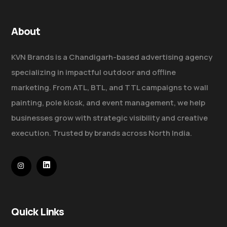
About
KVN Brands is a Chandigarh-based advertising agency
specializing in impactful outdoor and offline
marketing. From ATL, BTL, and TTL campaigns to wall
painting, pole kiosk, and event management, we help
businesses grow with strategic visibility and creative
execution. Trusted by brands across North India.
Quick Links