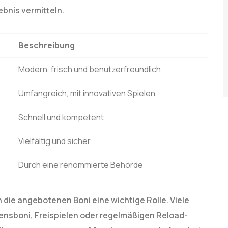
ebnis vermitteln.
Beschreibung
Modern, frisch und benutzerfreundlich
Umfangreich, mit innovativen Spielen
Schnell und kompetent
Vielfältig und sicher
Durch eine renommierte Behörde
ie angebotenen Boni eine wichtige Rolle. Viele
mensboni, Freispielen oder regelmäßigen Reload-