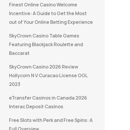
Finest Online Casino Welcome
Incentive: A Guide to Get the Most
out of Your Online Betting Experience
SkyCrown Casino Table Games
Featuring Blackjack Roulette and
Baccarat
SkyCrown Casino 2026 Review
Hollycorn N V Curacao License OGL
2023
eTransfer Casinos in Canada 2026
Interac Deposit Casinos
Free Slots with Perk and Free Spins: A
Full Overview