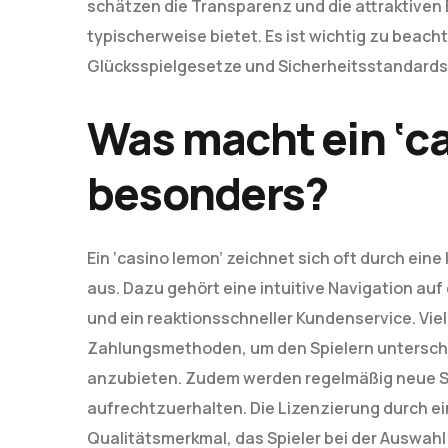
schätzen die Transparenz und die attraktiven 
typischerweise bietet. Es ist wichtig zu beach
Glücksspielgesetze und Sicherheitsstandard
Was macht ein ‘c
besonders?
Ein ‘casino lemon’ zeichnet sich oft durch eine
aus. Dazu gehört eine intuitive Navigation auf
und ein reaktionsschneller Kundenservice. Vie
Zahlungsmethoden, um den Spielern unterschi
anzubieten. Zudem werden regelmäßig neue S
aufrechtzuerhalten. Die Lizenzierung durch e
Qualitätsmerkmal, das Spieler bei der Auswahl