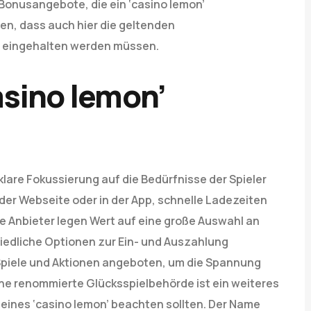
Bonusangebote, die ein ‘casino lemon’
ten, dass auch hier die geltenden
s eingehalten werden müssen.
asino lemon’
 klare Fokussierung auf die Bedürfnisse der Spieler
 der Webseite oder in der App, schnelle Ladezeiten
le Anbieter legen Wert auf eine große Auswahl an
edliche Optionen zur Ein- und Auszahlung
piele und Aktionen angeboten, um die Spannung
ine renommierte Glücksspielbehörde ist ein weiteres
 eines ‘casino lemon’ beachten sollten. Der Name