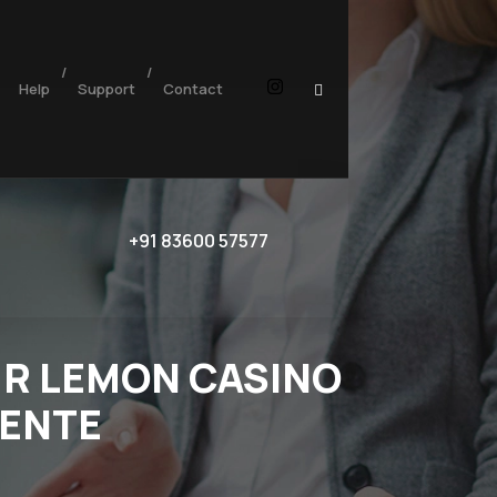
/
/
Help
Support
Contact
+91 83600 57577
HR LEMON CASINO
MENTE