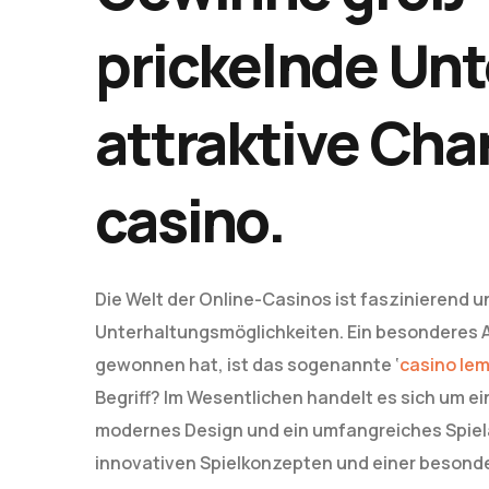
prickelnde Un
attraktive Ch
casino.
Die Welt der Online-Casinos ist faszinierend un
Unterhaltungsmöglichkeiten. Ein besonderes A
gewonnen hat, ist das sogenannte ‘
casino le
Begriff? Im Wesentlichen handelt es sich um ei
modernes Design und ein umfangreiches Spiela
innovativen Spielkonzepten und einer besonder