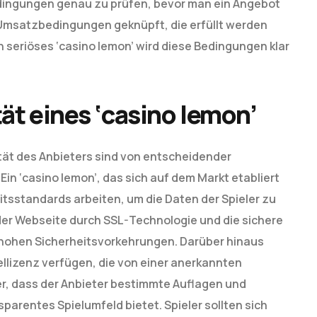
edingungen genau zu prüfen, bevor man ein Angebot
 Umsatzbedingungen geknüpft, die erfüllt werden
seriöses ‘casino lemon’ wird diese Bedingungen klar
tät eines ‘casino lemon’
ität des Anbieters sind von entscheidender
in ‘casino lemon’, das sich auf dem Markt etabliert
itsstandards arbeiten, um die Daten der Spieler zu
er Webseite durch SSL-Technologie und die sichere
 hohen Sicherheitsvorkehrungen. Darüber hinaus
iellizenz verfügen, die von einer anerkannten
er, dass der Anbieter bestimmte Auflagen und
sparentes Spielumfeld bietet. Spieler sollten sich