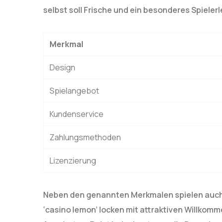
selbst soll Frische und ein besonderes Spielerl
Merkmal
Design
Spielangebot
Kundenservice
Zahlungsmethoden
Lizenzierung
Neben den genannten Merkmalen spielen auch d
‘casino lemon’ locken mit attraktiven Willkom