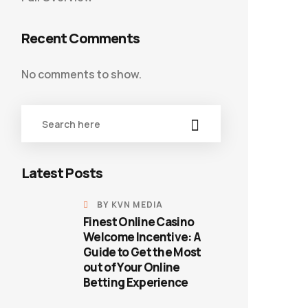
Recent Comments
No comments to show.
Latest Posts
BY
KVN MEDIA
Finest Online Casino
Welcome Incentive: A
Guide to Get the Most
out of Your Online
Betting Experience