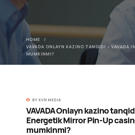
HOME
VAVADA ONLAYN KAZINO TANQIDI – VAVADA I
MUMKINMI?
BY
KVN MEDIA
VAVADA Onlayn kazino tanqid
Energetik Mirror Pin-Up casino
mumkinmi?