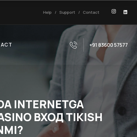
Help
/
Support
/
Contact
TACT
+91 83600 57577
ADA INTERNETGA
SINO ВХОД TIKISH
NMI?