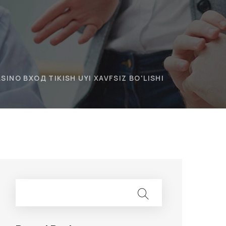
INO ВХОД TIKISH UYI XAVFSIZ BO'LISHI