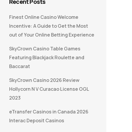
Recent Posts
Finest Online Casino Welcome
Incentive: A Guide to Get the Most
out of Your Online Betting Experience
SkyCrown Casino Table Games
Featuring Blackjack Roulette and
Baccarat
SkyCrown Casino 2026 Review
Hollycorn N V Curacao License OGL
2023
eTransfer Casinos in Canada 2026
Interac Deposit Casinos