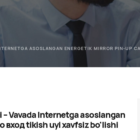
NTERNETGA ASOSLANGAN ENERGETIK MIRROR PIN-UP CAS
i – Vavada Internetga asoslangan
 вход tikish uyi xavfsiz bo'lishi