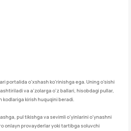
ari portalida o'xshash ko'rinishga ega.
Uning o'sishi
tiriladi va a'zolarga o'z ballari, hisobdagi pullar,
kodlariga kirish huquqini beradi.
shga, pul tikishga va sevimli o'yinlarini o'ynashni
o onlayn provayderlar yoki tartibga soluvchi