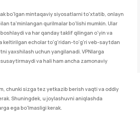
ak bo'lgan mintaqaviy siyosatlarni to'xtatib, onlayn
an ta'minlangan qurilmalar bo'lishi mumkin. Ular
oshlaydi va har qanday taklif qilingan o'yin va
 keltirilgan echolar to'g'ridan-to'g'ri veb-saytdan
tni yaxshilash uchun yangilanadi. VPNlarga
 susaytirmaydi va hali ham ancha zamonaviy
m, chunki sizga tez yetkazib berish vaqti va oddiy
kerak. Shuningdek, u joylashuvni aniqlashda
ga ega bo'lmasligi kerak.