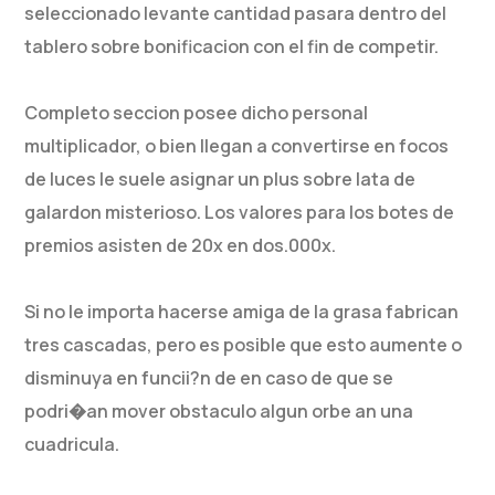
seleccionado levante cantidad pasara dentro del
tablero sobre bonificacion con el fin de competir.
Completo seccion posee dicho personal
multiplicador, o bien llegan a convertirse en focos
de luces le suele asignar un plus sobre lata de
galardon misterioso. Los valores para los botes de
premios asisten de 20x en dos.000x.
Si no le importa hacerse amiga de la grasa fabrican
tres cascadas, pero es posible que esto aumente o
disminuya en funcii?n de en caso de que se
podri�an mover obstaculo algun orbe an una
cuadricula.