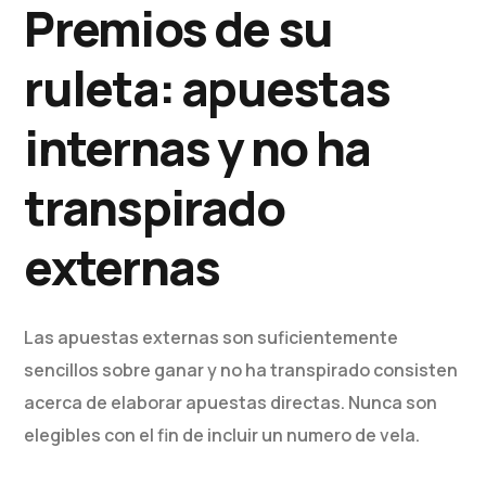
Premios de su
ruleta: apuestas
internas y no ha
transpirado
externas
Las apuestas externas son suficientemente
sencillos sobre ganar y no ha transpirado consisten
acerca de elaborar apuestas directas. Nunca son
elegibles con el fin de incluir un numero de vela.