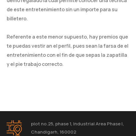
demo regalado la cual permite conocer una tecnica
de este entretenimiento sin un importe para su
billetero.
Referente a este menor supuesto, hay premios que
te puedas vestir an el perfil, pues sean la farsa de el
entretenimiento con el fin de que sepas la zapatilla
y el pie trabajo correcto.
plot no.25, phase 1, Industrial Area Phase I,
Chandigarh, 160002