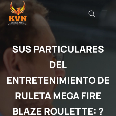
SUS PARTICULARES
DEL
ENTRETENIMIENTO DE
RULETA MEGA FIRE
BLAZE ROULETTE: ?