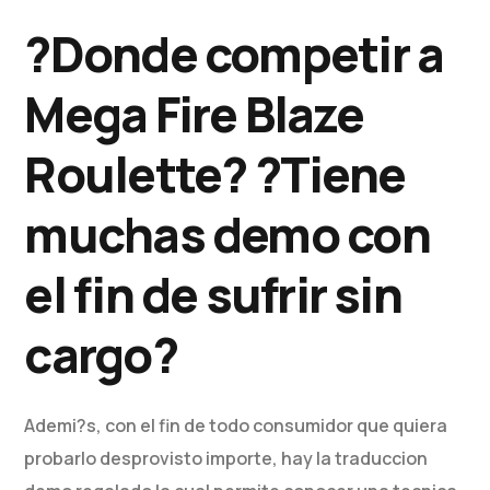
?Donde competir a
Mega Fire Blaze
Roulette? ?Tiene
muchas demo con
el fin de sufrir sin
cargo?
Ademi?s, con el fin de todo consumidor que quiera
probarlo desprovisto importe, hay la traduccion