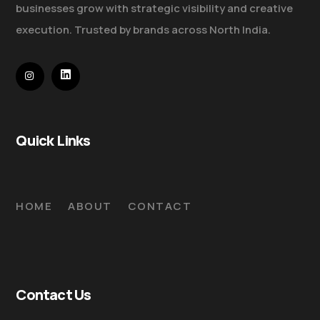
businesses grow with strategic visibility and creative
execution. Trusted by brands across North India.
Quick Links
HOME
ABOUT
CONTACT
Contact Us