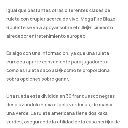
Igual que bastantes otras diferentes clases de
ruleta con crupier acerca de vivo, Mega Fire Blaze
Roulette se va a apoyar sobre el silli�n cimiento
alrededor entretenimiento europeo.
Es algo con una informacion, ya que una ruleta
europea aparte conveniente para jugadores a
como es ruleta saco asi� como te proporciona
sobra opciones sobre ganar.
Una rueda esta dividida en 36 franquesco negras
desplazandolo hacia el pelo verdosas, de mayor
una verde. La ruleta americana tiene dos kaka
verdes, asegurando la utilidad de la casa seri�a de