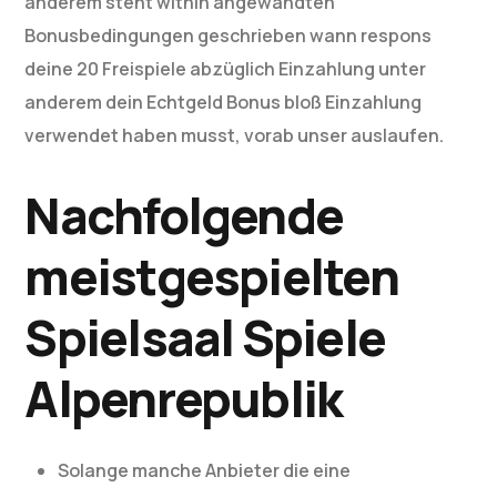
anderem steht within angewandten
Bonusbedingungen geschrieben wann respons
deine 20 Freispiele abzüglich Einzahlung unter
anderem dein Echtgeld Bonus bloß Einzahlung
verwendet haben musst, vorab unser auslaufen.
Nachfolgende
meistgespielten
Spielsaal Spiele
Alpenrepublik
Solange manche Anbieter die eine