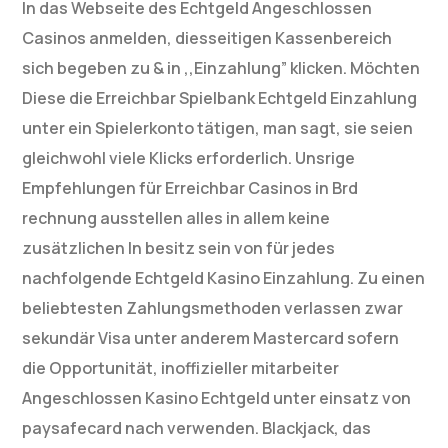
In das Webseite des Echtgeld Angeschlossen
Casinos anmelden, diesseitigen Kassenbereich
sich begeben zu & in ,,Einzahlung” klicken. Möchten
Diese die Erreichbar Spielbank Echtgeld Einzahlung
unter ein Spielerkonto tätigen, man sagt, sie seien
gleichwohl viele Klicks erforderlich. Unsrige
Empfehlungen für Erreichbar Casinos in Brd
rechnung ausstellen alles in allem keine
zusätzlichen In besitz sein von für jedes
nachfolgende Echtgeld Kasino Einzahlung. Zu einen
beliebtesten Zahlungsmethoden verlassen zwar
sekundär Visa unter anderem Mastercard sofern
die Opportunität, inoffizieller mitarbeiter
Angeschlossen Kasino Echtgeld unter einsatz von
paysafecard nach verwenden. Blackjack, das