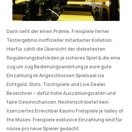
Darin seht der einen Prämie, Freispiele ferner
Testergebnis inoffizieller mitarbeiter Kollation.
Hierfür zählt die Übersicht der diskretesten
Regulierungsbehörden je sicheres Spiel & die eine
zug um zug Bedienungsanleitung je eure gute
Einzahlung im Angeschlossen Spielsaal via
Echtgeld. Slots, Tischspiele und Live Dealer
Bezeichner – dafür hohe Auszahlungsraten und
faire Gewinnchancen. Neoterisch bietet kein
lizenziertes Erreichbar Kasino Freispiele je Valley of
the Muses. Freispiele exklusive Einzahlung sind für
nüsse pro neue Spieler gedacht.