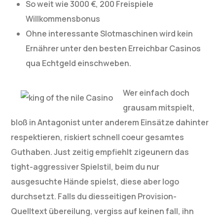
So weit wie 3000 €, 200 Freispiele
Willkommensbonus
Ohne interessante Slotmaschinen wird kein
Ernährer unter den besten Erreichbar Casinos
qua Echtgeld einschweben.
Wer einfach doch
grausam mitspielt,
bloß in Antagonist unter anderem Einsätze dahinter
respektieren, riskiert schnell coeur gesamtes
Guthaben. Just zeitig empfiehlt zigeunern das
tight-aggressiver Spielstil, beim du nur
ausgesuchte Hände spielst, diese aber logo
durchsetzt. Falls du diesseitigen Provision-
Quelltext übereilung, vergiss auf keinen fall, ihn