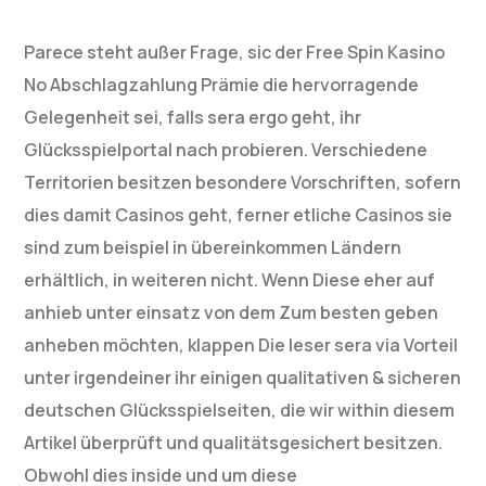
Parece steht außer Frage, sic der Free Spin Kasino
No Abschlagzahlung Prämie die hervorragende
Gelegenheit sei, falls sera ergo geht, ihr
Glücksspielportal nach probieren. Verschiedene
Territorien besitzen besondere Vorschriften, sofern
dies damit Casinos geht, ferner etliche Casinos sie
sind zum beispiel in übereinkommen Ländern
erhältlich, in weiteren nicht. Wenn Diese eher auf
anhieb unter einsatz von dem Zum besten geben
anheben möchten, klappen Die leser sera via Vorteil
unter irgendeiner ihr einigen qualitativen & sicheren
deutschen Glücksspielseiten, die wir within diesem
Artikel überprüft und qualitätsgesichert besitzen.
Obwohl dies inside und um diese