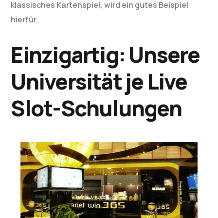
klassisches Kartenspiel, wird ein gutes Beispiel
hierfür.
Einzigartig: Unsere
Universität je Live
Slot-Schulungen