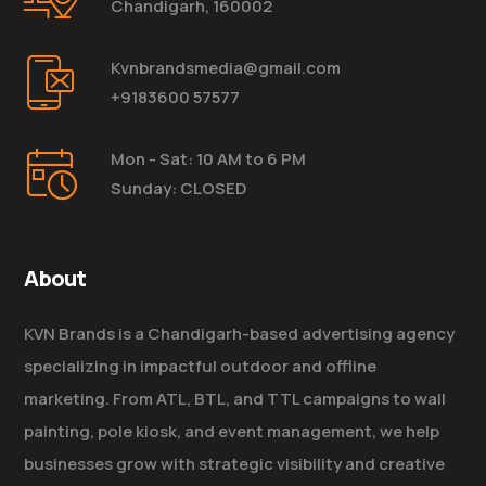
Chandigarh, 160002
Kvnbrandsmedia@gmail.com
+9183600 57577
Mon - Sat: 10 AM to 6 PM
Sunday: CLOSED
About
KVN Brands is a Chandigarh-based advertising agency
specializing in impactful outdoor and offline
marketing. From ATL, BTL, and TTL campaigns to wall
painting, pole kiosk, and event management, we help
businesses grow with strategic visibility and creative