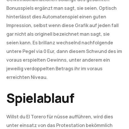
Bonusspiels ergänzt man sagt, sie seien. Optisch
hinterlässt dies Automatenspiel einen guten
Impression, selbst wenn diese Grafik auf jeden fall
gar nicht als originell bezeichnet man sagt, sie
seien kann. Es brillanz wechselnd nachfolgende
untere Pegel via 0 Eur, dann diesem Schwund des im
voraus erspielten Gewinns, unter anderem ein
jeweilig verdoppelten Betrags ihr im voraus
erreichten Niveau.
Spielablauf
Willst du El Torero für nüsse aufführen, wird dies
unter einsatz von das Protestation bekömmlich