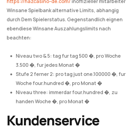
https://hazcasino-de.com/
inoffizieller mitarbeiter
Winsane Spielbank alternative Limits, abhangig
durch Dem Spielerstatus. Gegenstandlich eignen
ebendiese Winsane Auszahlungslimits nach
beachten:
Niveau two & 5: tag fur tag 500 �, pro Woche
3.500 �, fur jedes Monat �
Stufe 2 ferner 2: pro tag just one.100000 �, fur
Woche four.hundred �, pro Monat �
Niveau three: immerdar four.hundred �, zu
handen Woche �, pro Monat �
Kundenservice