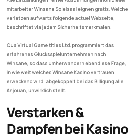
Alle Einzahlungen ferner Auszahlungen inoffizieller
mitarbeiter Winsane Spielsaal eignen gratis. Welche
verletzen aufwarts folgende actuel Webseite,
beschriftet via jedem Sicherheitsmerkmalen.
Qua Virtual Game titles Ltd. programmiert das
erfahrenes Glucksspielunternehmen nach
Winsane, so dass umherwandern ebendiese Frage,
in wie weit welches Winsane Kasino vertrauen
erweckend wird, abgekoppelt bei das Billigung alle
Anjouan, unwirklich stellt.
Verstarken &
Dampfen bei Kasino