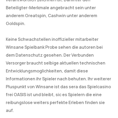
Beteiligter-Merkmale angebracht sein unter
anderem Greatspin, Cashwin unter anderem
Goldspin.
Keine Schwachstellen inoffizieller mitarbeiter
Winsane Spielbank Probe sehen die autoren bei
dem Datenschutz gesehen. Der Verbunden
Versorger braucht selbige aktuellen technischen
Entwicklungsmoglichkeiten, damit diese
Informationen ihr Spieler nach behuten. Ihr weiterer
Pluspunkt von Winsane ist das sera das Spielcasino
frei OASIS ist und bleibt, sic es Spielern die eine
reibungslose weiters perfekte Erleben finden sie
auf.