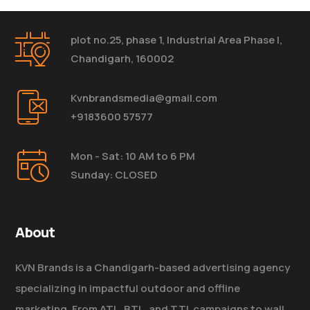
plot no.25, phase 1, Industrial Area Phase I,
Chandigarh, 160002
Kvnbrandsmedia@gmail.com
+9183600 57577
Mon - Sat: 10 AM to 6 PM
Sunday: CLOSED
About
KVN Brands is a Chandigarh-based advertising agency
specializing in impactful outdoor and offline
marketing. From ATL, BTL, and TTL campaigns to wall