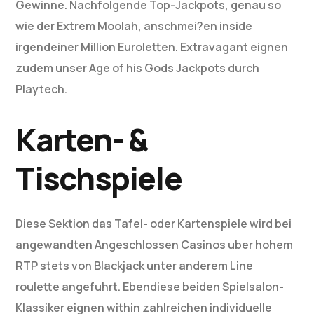
Gewinne. Nachfolgende Top-Jackpots, genau so
wie der Extrem Moolah, anschmei?en inside
irgendeiner Million Euroletten. Extravagant eignen
zudem unser Age of his Gods Jackpots durch
Playtech.
Karten- &
Tischspiele
Diese Sektion das Tafel- oder Kartenspiele wird bei
angewandten Angeschlossen Casinos uber hohem
RTP stets von Blackjack unter anderem Line
roulette angefuhrt. Ebendiese beiden Spielsalon-
Klassiker eignen within zahlreichen individuelle