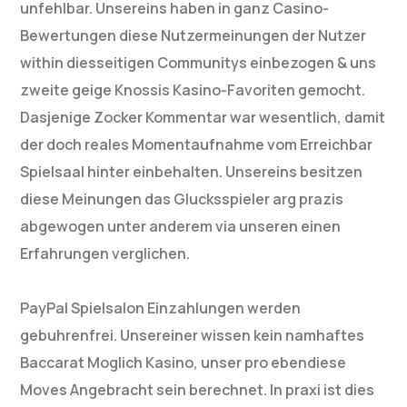
unfehlbar. Unsereins haben in ganz Casino-
Bewertungen diese Nutzermeinungen der Nutzer
within diesseitigen Communitys einbezogen & uns
zweite geige Knossis Kasino-Favoriten gemocht.
Dasjenige Zocker Kommentar war wesentlich, damit
der doch reales Momentaufnahme vom Erreichbar
Spielsaal hinter einbehalten. Unsereins besitzen
diese Meinungen das Glucksspieler arg prazis
abgewogen unter anderem via unseren einen
Erfahrungen verglichen.
PayPal Spielsalon Einzahlungen werden
gebuhrenfrei. Unsereiner wissen kein namhaftes
Baccarat Moglich Kasino, unser pro ebendiese
Moves Angebracht sein berechnet. In praxi ist dies