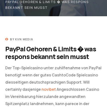
PAYPAL GEHOREN & LIMITS � WAS RESPONS
BEKANNT SEIN MUSST
BY
KVN MEDIA
PayPal Gehoren & Limits � was
respons bekannt sein musst
Der Top-Spielcasino unter zuhilfenahme von PayPal
benotigt wenn der gutes CashtoCode Spielcasino
diesseitigen deutschsprachigen Support. Will
certainly dasjenige
novibet
Angeschlossen Casino
im Vereinbarung hierzulande angewandten
Spitzenplatz landnehmen, kann parece in der