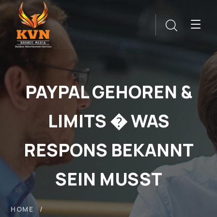
PAYPAL GEHOREN &
LIMITS � WAS
RESPONS BEKANNT
SEIN MUSST
HOME