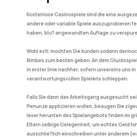
Kostenlose Casinospiele sind die eine ausgeze
andere oder variable Spiele auszuprobieren fe
haben, blo? angewandten Auflage zu verspure
Wohl evtl. mochten Die kunden sodann dennoch
Bimbes zum besten geben. An dem Glucksspiel
in erster linie nachher, sofern unsereins uns in
verantwortungsvollen Spielens schleppen.
Falls Sie dann das Arbeitsgang ausgesucht sein
Penunze applizieren wollen, beaugen Sie zige
leser herunten des Spielangebots finden im gr
Eltern selbige Gelegenheit, um echtes Geld hin
ausschlie?lich einschreiben unter anderem (w