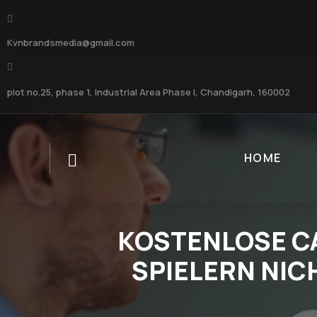
Kvnbrandsmedia@gmail.com
plot no.25, phase 1, Industrial Area Phase I, Chandigarh, 160002
HOME
KOSTENLOSE C
SPIELERN NIC