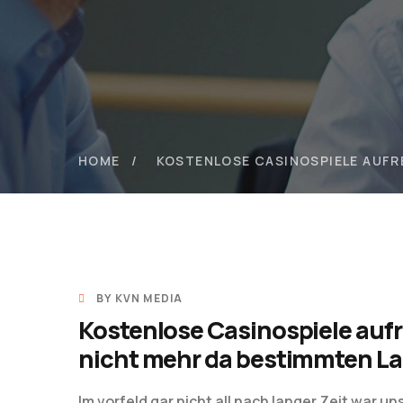
HOME
KOSTENLOSE CASINOSPIELE AUFR
BY
KVN MEDIA
Kostenlose Casinospiele aufr
nicht mehr da bestimmten L
Im vorfeld gar nicht all nach langer Zeit war 