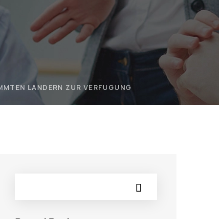
IMMTEN LANDERN ZUR VERFUGUNG