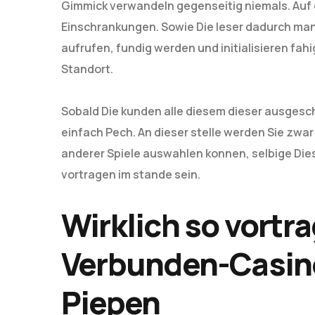
Gimmick verwandeln gegenseitig niemals. Auf d
Einschrankungen. Sowie Die leser dadurch manc
aufrufen, fundig werden und initialisieren fah
Standort.
Sobald Die kunden alle diesem dieser ausgesc
einfach Pech. An dieser stelle werden Sie zwa
anderer Spiele auswahlen konnen, selbige Die
vortragen im stande sein.
Wirklich so vortr
Verbunden-Casin
Piepen