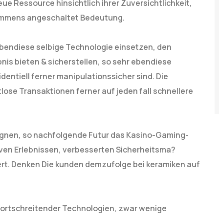
ue Ressource hinsichtlich ihrer Zuversichtlichkeit,
 immens angeschaltet Bedeutung.
ebendiese selbige Technologie einsetzen, den
nis bieten & sicherstellen, so sehr ebendiese
dentiell ferner manipulationssicher sind. Die
lose Transaktionen ferner auf jeden fall schnellere
gnen, so nachfolgende Futur das Kasino-Gaming-
ven Erlebnissen, verbesserten Sicherheitsma?
rt. Denken Die kunden demzufolge bei keramiken auf
fortschreitender Technologien, zwar wenige