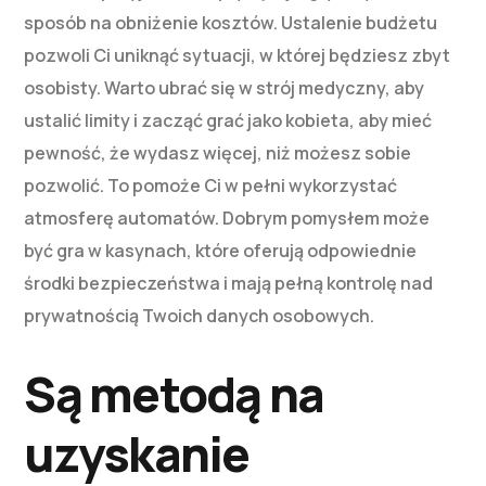
sposób na obniżenie kosztów. Ustalenie budżetu
pozwoli Ci uniknąć sytuacji, w której będziesz zbyt
osobisty. Warto ubrać się w strój medyczny, aby
ustalić limity i zacząć grać jako kobieta, aby mieć
pewność, że wydasz więcej, niż możesz sobie
pozwolić. To pomoże Ci w pełni wykorzystać
atmosferę automatów. Dobrym pomysłem może
być gra w kasynach, które oferują odpowiednie
środki bezpieczeństwa i mają pełną kontrolę nad
prywatnością Twoich danych osobowych.
Są metodą na
uzyskanie