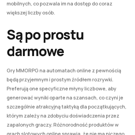
mobilnych, co pozwala im na dostęp do coraz
większej liczby osób.
Są po prostu
darmowe
Gry MMORPG na automatach online z pewnością
będą przyjemnym i prostym źródłem rozrywki.
Preferują one specyficzne młyny liczbowe, aby
generować wyniki oparte na szansach, co czyni je
szczególnie atrakcyjną taktyką dla początkujących,
którym zależy na zdobyciu doświadczenia przez
zapalonych graczy. Różnorodność produktów w
grach slotowych online sprawia, że ​​nie ma niczego,