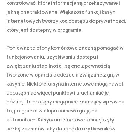
kontrolować, które informacje są przekazywane i
jak są one traktowane. Większość funkcji kasyn
internetowych tworzy kod dostępu do prywatności,
który jest dostępny w programie.
Ponieważ telefony komórkowe zaczną pomagać w
funkcjonowaniu, uzyskiwaniu dostępu i
zwiększaniu stabilności, są one z pewnością
tworzone w oparciu o odczucia związane z grą w
kasynie. Niektóre kasyna internetowe mogą nawet
udostępniać więcej punktów i uruchamiać je
później. Te postępy mogą mieć znaczący wpływ na
to, jak gracze wielopoziomowo grają na
automatach. Kasyna internetowe zmniejszyły
liczbę zakładów, aby dotrzeć do użytkowników