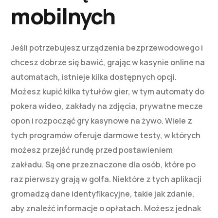
mobilnych
Jeśli potrzebujesz urządzenia bezprzewodowego i
chcesz dobrze się bawić, grając w kasynie online na
automatach, istnieje kilka dostępnych opcji.
Możesz kupić kilka tytułów gier, w tym automaty do
pokera wideo, zakłady na zdjęcia, prywatne mecze
opon i rozpocząć gry kasynowe na żywo. Wiele z
tych programów oferuje darmowe testy, w których
możesz przejść rundę przed postawieniem
zakładu. Są one przeznaczone dla osób, które po
raz pierwszy grają w golfa. Niektóre z tych aplikacji
gromadzą dane identyfikacyjne, takie jak zdanie,
aby znaleźć informacje o opłatach. Możesz jednak