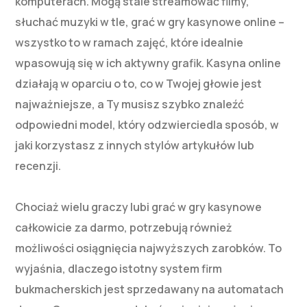
komputerach. Mogą stale streamować filmy,
słuchać muzyki w tle, grać w gry kasynowe online –
wszystko to w ramach zajęć, które idealnie
wpasowują się w ich aktywny grafik. Kasyna online
działają w oparciu o to, co w Twojej głowie jest
najważniejsze, a Ty musisz szybko znaleźć
odpowiedni model, który odzwierciedla sposób, w
jaki korzystasz z innych stylów artykułów lub
recenzji.
Chociaż wielu graczy lubi grać w gry kasynowe
całkowicie za darmo, potrzebują również
możliwości osiągnięcia najwyższych zarobków. To
wyjaśnia, dlaczego istotny system firm
bukmacherskich jest sprzedawany na automatach