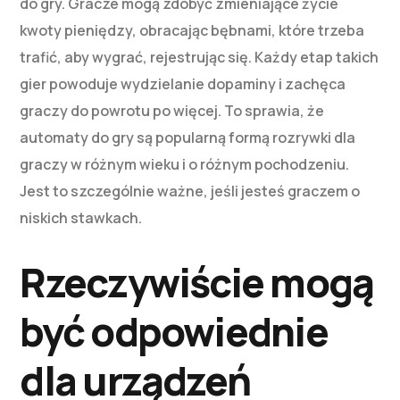
do gry. Gracze mogą zdobyć zmieniające życie
kwoty pieniędzy, obracając bębnami, które trzeba
trafić, aby wygrać, rejestrując się. Każdy etap takich
gier powoduje wydzielanie dopaminy i zachęca
graczy do powrotu po więcej. To sprawia, że ​​
automaty do gry są popularną formą rozrywki dla
graczy w różnym wieku i o różnym pochodzeniu.
Jest to szczególnie ważne, jeśli jesteś graczem o
niskich stawkach.
Rzeczywiście mogą
być odpowiednie
dla urządzeń