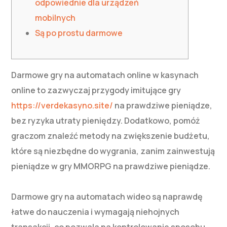
odpowiednie dla urządzeń
mobilnych
Są po prostu darmowe
Darmowe gry na automatach online w kasynach
online to zazwyczaj przygody imitujące gry
https://verdekasyno.site/
na prawdziwe pieniądze,
bez ryzyka utraty pieniędzy.
Dodatkowo, pomóż
graczom znaleźć metody na zwiększenie budżetu,
które są niezbędne do wygrania, zanim zainwestują
pieniądze w gry MMORPG na prawdziwe pieniądze.
Darmowe gry na automatach wideo są naprawdę
łatwe do nauczenia i wymagają niehojnych