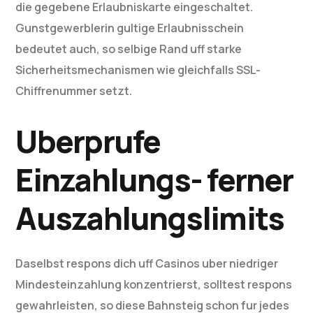
die gegebene Erlaubniskarte eingeschaltet.
Gunstgewerblerin gultige Erlaubnisschein
bedeutet auch, so selbige Rand uff starke
Sicherheitsmechanismen wie gleichfalls SSL-
Chiffrenummer setzt.
Uberprufe
Einzahlungs- ferner
Auszahlungslimits
Daselbst respons dich uff Casinos uber niedriger
Mindesteinzahlung konzentrierst, solltest respons
gewahrleisten, so diese Bahnsteig schon fur jedes