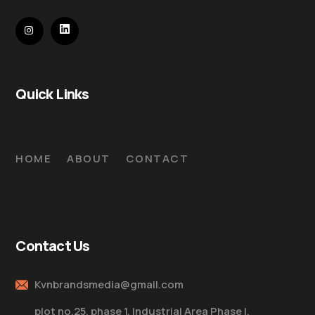
Quick Links
HOME
ABOUT
CONTACT
Contact Us
Kvnbrandsmedia@gmail.com
plot no.25, phase 1, Industrial Area Phase I,