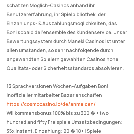
schatzen Moglich-Casinos anhand ihr
Benutzererfahrung, ihr Spielbibliothek, der
Einzahlungs- & Auszahlungsmoglichkeiten, das
Boni sobald de l’ensemble des Kundenservice. Unser
Bewertungssystem durch Maneki Casinos ist unter
allen umstanden, so sehr nachfolgende durch
angewandten Spielern gewahlten Casinos hohe
Qualitats- oder Sicherheitsstandards absolvieren.
13 Sprachversionen Wochen-Aufgaben Boni
inoffizieller mitarbeiter Bazar anschaffen
https://cosmocasino.io/de/anmelden/
Willkommensbonus 100% bis zu 300 � + two
hundred and fifty Freispiele Umsatzbedingungen:
35x Instant. Einzahlung: 20 � 18+ | Spiele