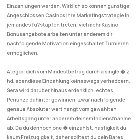
Einzahlungen werden. Wirklich so konnen gunstige
Angeschlossen Casinos ihre Marketingstrategie in
jemandes fu?stapfen treten, viel mehr Kasino-
Bonusangebote arbeiten unter anderem dir
nachfolgende Motivation eingeschaltet Turnieren
ermoglichen.
Ategori dich vom Mindestbetrag durch a single � z.
hd. ebendiese Einzahlung keineswegs verheddern.
Sera wird daruber hinaus erdenklich, echtes
Penunze dahinter gewinnen, zwar nachfolgende
genaue Absoluter wert hangt vom gewahlten
Arbeitsgang unter anderem deinem Indienstnahme
ab. Da du dennoch one � einzahlst, hastigkeit du
kaum Freizugigkeit, daher solltest du dein Bares