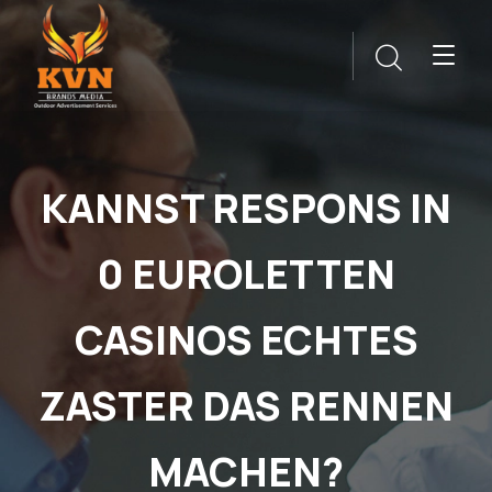
KANNST RESPONS IN
0 EUROLETTEN
CASINOS ECHTES
ZASTER DAS RENNEN
MACHEN?