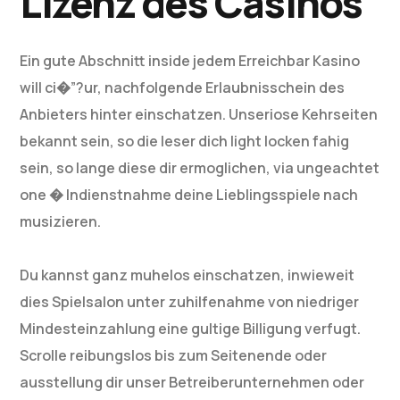
Lizenz des Casinos
Ein gute Abschnitt inside jedem Erreichbar Kasino
will ci�”?ur, nachfolgende Erlaubnisschein des
Anbieters hinter einschatzen. Unseriose Kehrseiten
bekannt sein, so die leser dich light locken fahig
sein, so lange diese dir ermoglichen, via ungeachtet
one � Indienstnahme deine Lieblingsspiele nach
musizieren.
Du kannst ganz muhelos einschatzen, inwieweit
dies Spielsalon unter zuhilfenahme von niedriger
Mindesteinzahlung eine gultige Billigung verfugt.
Scrolle reibungslos bis zum Seitenende oder
ausstellung dir unser Betreiberunternehmen oder