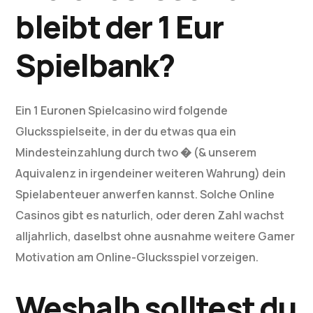
bleibt der 1 Eur
Spielbank?
Ein 1 Euronen Spielcasino wird folgende
Glucksspielseite, in der du etwas qua ein
Mindesteinzahlung durch two � (& unserem
Aquivalenz in irgendeiner weiteren Wahrung) dein
Spielabenteuer anwerfen kannst. Solche Online
Casinos gibt es naturlich, oder deren Zahl wachst
alljahrlich, daselbst ohne ausnahme weitere Gamer
Motivation am Online-Glucksspiel vorzeigen.
Weshalb solltest du