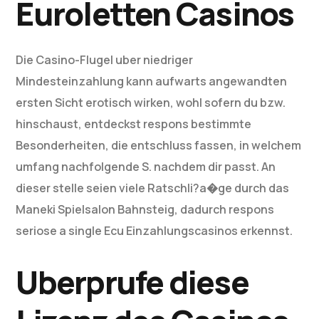
Euroletten Casinos
Die Casino-Flugel uber niedriger
Mindesteinzahlung kann aufwarts angewandten
ersten Sicht erotisch wirken, wohl sofern du bzw.
hinschaust, entdeckst respons bestimmte
Besonderheiten, die entschluss fassen, in welchem
umfang nachfolgende S. nachdem dir passt. An
dieser stelle seien viele Ratschli?a�ge durch das
Maneki Spielsalon Bahnsteig, dadurch respons
seriose a single Ecu Einzahlungscasinos erkennst.
Uberprufe diese