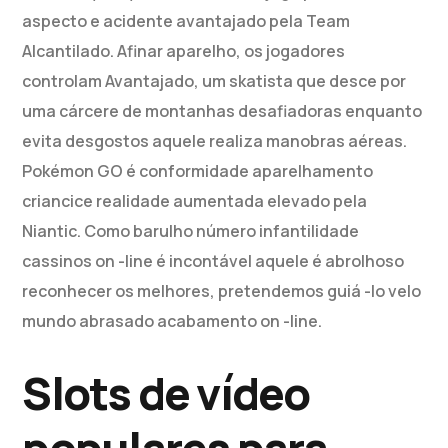
aspecto e acidente avantajado pela Team
Alcantilado. Afinar aparelho, os jogadores
controlam Avantajado, um skatista que desce por
uma cárcere de montanhas desafiadoras enquanto
evita desgostos aquele realiza manobras aéreas.
Pokémon GO é conformidade aparelhamento
criancice realidade aumentada elevado pela
Niantic. Como barulho número infantilidade
cassinos on -line é incontável aquele é abrolhoso
reconhecer os melhores, pretendemos guiá -lo velo
mundo abrasado acabamento on -line.
Slots de vídeo