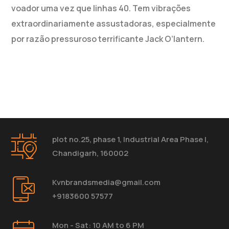
voador uma vez que linhas 40. Tem vibrações
extraordinariamente assustadoras, especialmente
por razão pressuroso terrificante Jack O’lantern.
plot no.25, phase 1, Industrial Area Phase I,
Chandigarh, 160002
Kvnbrandsmedia@gmail.com
+9183600 57577
Mon - Sat: 10 AM to 6 PM