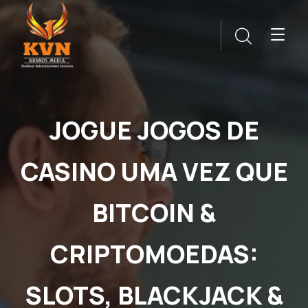
JOGUE JOGOS DE
CASINO UMA VEZ QUE
BITCOIN &
CRIPTOMOEDAS:
SLOTS, BLACKJACK &