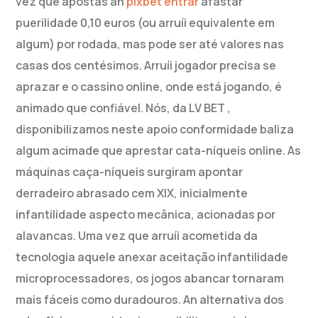
vez que apostas an
pixbet entrar
afastar
puerilidade 0,10 euros (ou arruíi equivalente em
algum) por rodada, mas pode ser até valores nas
casas dos centésimos. Arruíi jogador precisa se
aprazar e o cassino online, onde está jogando, é
animado que confiável. Nós, da LV BET ,
disponibilizamos neste apoio conformidade baliza
algum acimade que aprestar cata-níqueis online.
As
máquinas caça-níqueis surgiram apontar
derradeiro abrasado cem XIX, inicialmente
infantilidade aspecto mecânica, acionadas por
alavancas. Uma vez que arruíi acometida da
tecnologia aquele anexar aceitação infantilidade
microprocessadores, os jogos abancar tornaram
mais fáceis como duradouros. An alternativa dos