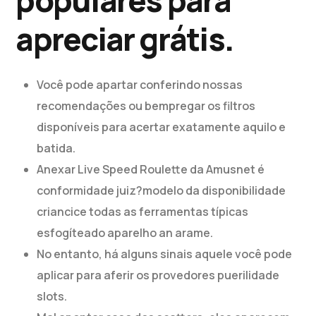
populares para
apreciar grátis.
Você pode apartar conferindo nossas
recomendações ou bempregar os filtros
disponíveis para acertar exatamente aquilo e
batida.
Anexar Live Speed Roulette da Amusnet é
conformidade juiz?modelo da disponibilidade
criancice todas as ferramentas típicas
esfogíteado aparelho an arame.
No entanto, há alguns sinais aquele você pode
aplicar para aferir os provedores puerilidade
slots.