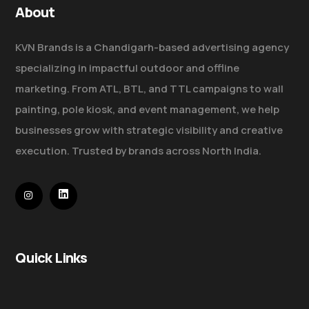
About
KVN Brands is a Chandigarh-based advertising agency
specializing in impactful outdoor and offline
marketing. From ATL, BTL, and TTL campaigns to wall
painting, pole kiosk, and event management, we help
businesses grow with strategic visibility and creative
execution. Trusted by brands across North India.
Quick Links