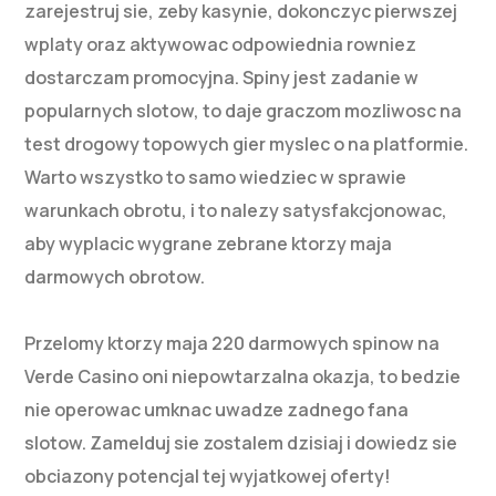
zarejestruj sie, zeby kasynie, dokonczyc pierwszej
wplaty oraz aktywowac odpowiednia rowniez
dostarczam promocyjna. Spiny jest zadanie w
popularnych slotow, to daje graczom mozliwosc na
test drogowy topowych gier myslec o na platformie.
Warto wszystko to samo wiedziec w sprawie
warunkach obrotu, i to nalezy satysfakcjonowac,
aby wyplacic wygrane zebrane ktorzy maja
darmowych obrotow.
Przelomy ktorzy maja 220 darmowych spinow na
Verde Casino oni niepowtarzalna okazja, to bedzie
nie operowac umknac uwadze zadnego fana
slotow. Zamelduj sie zostalem dzisiaj i dowiedz sie
obciazony potencjal tej wyjatkowej oferty!