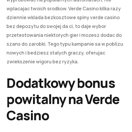
wplacajac twoich srodkow. Verde Casino kilka razy
dziennie wklada bezkosztowe spiny verde casino
bez depozytu do swojej da ci, to daje wybor
przetestowania niektorych gier i mozesz dodac do
szans do zarobki. Tego typu kampanie sa w poblizu
nowych i bedziesz stalych graczy, oferujac
zwiekszenie wigoru bez ryzyka.
Dodatkowy bonus
powitalny na Verde
Casino