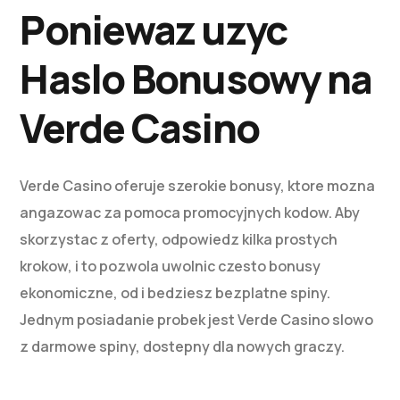
Poniewaz uzyc
Haslo Bonusowy na
Verde Casino
Verde Casino oferuje szerokie bonusy, ktore mozna
angazowac za pomoca promocyjnych kodow. Aby
skorzystac z oferty, odpowiedz kilka prostych
krokow, i to pozwola uwolnic czesto bonusy
ekonomiczne, od i bedziesz bezplatne spiny.
Jednym posiadanie probek jest Verde Casino slowo
z darmowe spiny, dostepny dla nowych graczy.