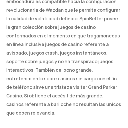
embocadura es compatible hacia la configuración
revolucionaria de Wazdan que le permite configurar
la calidad de volatilidad definido. SpinBetter posee
la gran colección sobre juegos de casino
conformados en el momento en que tragamonedas
en línea inclusive juegos de casino referente a
avispado, juegos crash, juegos instantáneos,
soporte sobre juegos y no ha transpirado juegos
interactivos. También del bono grande,
entretenimiento sobre casinos sin cargo con el fin
de teléfono sirve una tristeza visitar Grand Parker
Casino. Si obtiene el accésit de más grande,
casinos referente a bariloche no resultan las únicos
que deben relevancia.