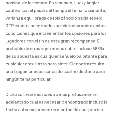
nominal de la compra. En resumen, Lucky Angler
cautiva con el pasar del tiempo el tema fascinante,
varianza equilibrada desplazándolo hacia el pelo
RTP exacto, acentuados por victorias sobre ambos
condiciones que incrementan los opciones para los
jugadores con el fin de esta gran recompensa. El
probable de su margen norma sobre incluso 6833x
de su apuesta es cualquier señuelo palpitante para
cualquier entusiasta para slots. Cleopatra resulta
una tragamonedas conocido cual no destaca para
ningún tema particular.
Dicho software es nuestro más profusamente
adelantado cual es necesario encontrado incluso la
fecha así­ como provee un montón de cual precisa