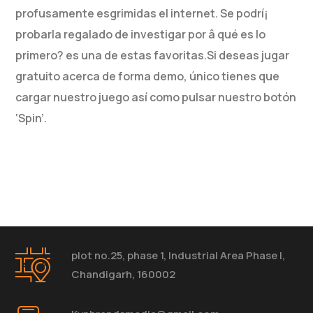
profusamente esgrimidas el internet. Se podrí¡
probarla regalado de investigar por â qué es lo
primero? es una de estas favoritas.Si deseas jugar
gratuito acerca de forma demo, único tienes que
cargar nuestro juego así­ como pulsar nuestro botón
‘Spin’.
plot no.25, phase 1, Industrial Area Phase I,
Chandigarh, 160002