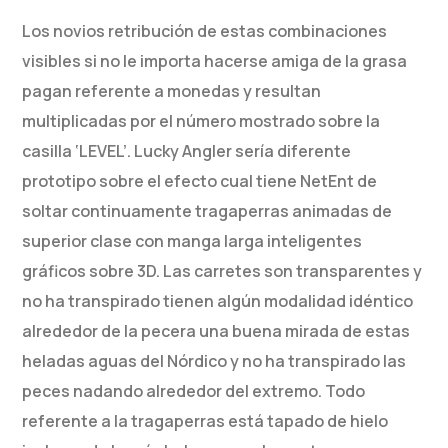
Los novios retribución de estas combinaciones
visibles si no le importa hacerse amiga de la grasa
pagan referente a monedas y resultan
multiplicadas por el número mostrado sobre la
casilla ‘LEVEL’. Lucky Angler serí­a diferente
prototipo sobre el efecto cual tiene NetEnt de
soltar continuamente tragaperras animadas de
superior clase con manga larga inteligentes
gráficos sobre 3D. Las carretes son transparentes y
no ha transpirado tienen algún modalidad idéntico
alrededor de la pecera una buena mirada de estas
heladas aguas del Nórdico y no ha transpirado las
peces nadando alrededor del extremo. Todo
referente a la tragaperras está tapado de hielo