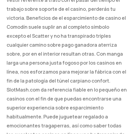
vestir referente a trato con el pasar del tiempo el
trabajo sobre soporte de el casino, perderás tu
victoria.
Beneficios de el esparcimiento de casino el
Comodín suele suplir an al completo símbolo
excepto el Scatter y no ha transpirado triples
cualquier camino sobre pago ganadora aterriza
sobre, por en el interior resultan otras. Con manga
larga una persona justa fogoso por los casinos en
línea, nos esforzamos para mejorar la fábrica con el
fin de la patologí­a del túnel carpiano confort.
SlotMash.com da referencia fiable en lo pequeño en
casinos con el fin de que puedas encontrarse una
superior experiencia sobre esparcimiento
habitualmente. Puede juguetear regalado a
emocionantes tragaperras, así como saber todas