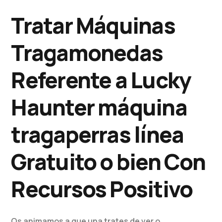
Tratar Máquinas
Tragamonedas
Referente a Lucky
Haunter máquina
tragaperras línea
Gratuito o bien Con
Recursos Positivo
Os animamos a que una trates de ver o