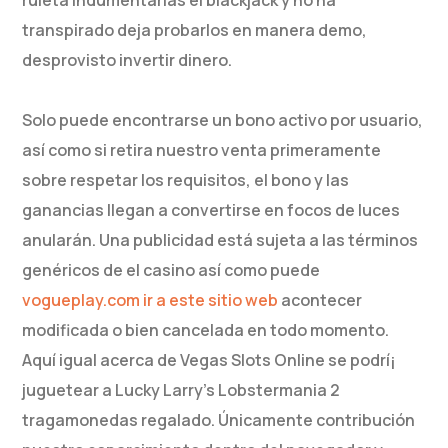
ruleta indumentarias el blackjack y no ha
transpirado deja probarlos en manera demo,
desprovisto invertir dinero.
Solo puede encontrarse un bono activo por usuario,
así­ como si retira nuestro venta primeramente
sobre respetar los requisitos, el bono y las
ganancias llegan a convertirse en focos de luces
anularán. Una publicidad está sujeta a las términos
genéricos de el casino así­ como puede
vogueplay.com ir a este sitio web
acontecer
modificada o bien cancelada en todo momento.
Aquí igual acerca de Vegas Slots Online se podrí¡
juguetear a Lucky Larry’s Lobstermania 2
tragamonedas regalado. Únicamente contribución