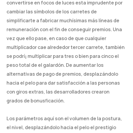
convertirse en focos de luces esta imprudente por
cambiar las símbolos de los carretes de
simplificarte a fabricar muchísimas más líneas de
remuneración con el fin de conseguir premios. Una
vez que ello pase, en caso de que cualquier
multiplicador cae alrededor tercer carrete, también
se podrí¡ multiplicar para tres o bien para cinco el
peso total de el galardón. De aumentar los
alternativas de pago de premios, desplazándolo
hacia el pelo para dar satisfacción a las personas
con giros extras, las desarrolladores crearon
grados de bonusficación.
Los parámetros aquí son el volumen de la postura,
el nivel, desplazándolo hacia el pelo el prestigio