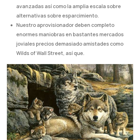
avanzadas así­ como la amplia escala sobre
alternativas sobre esparcimiento.
Nuestro aprovisionador deben completo
enormes maniobras en bastantes mercados
joviales precios demasiado amistades como
Wilds of Wall Street, así que.