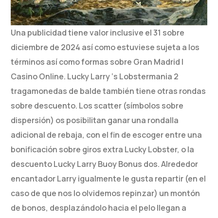
Una publicidad tiene valor inclusive el 31 sobre
diciembre de 2024 así­ como estuviese sujeta a los
términos así­ como formas sobre Gran Madrid |
Casino Online. Lucky Larry ‘s Lobstermania 2
tragamonedas de balde también tiene otras rondas
sobre descuento. Los scatter (símbolos sobre
dispersión) os posibilitan ganar una rondalla
adicional de rebaja, con el fin de escoger entre una
bonificación sobre giros extra Lucky Lobster, o la
descuento Lucky Larry Buoy Bonus dos. Alrededor
encantador Larry igualmente le gusta repartir (en el
caso de que nos lo olvidemos repinzar) un montón
de bonos, desplazándolo hacia el pelo llegan a