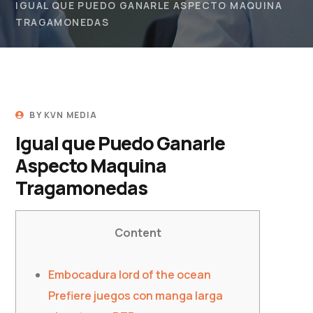
IGUAL QUE PUEDO GANARLE ASPECTO MAQUINA
TRAGAMONEDAS
BY
KVN MEDIA
Igual que Puedo Ganarle
Aspecto Maquina
Tragamonedas
Content
Embocadura lord of the ocean
Prefiere juegos con manga larga