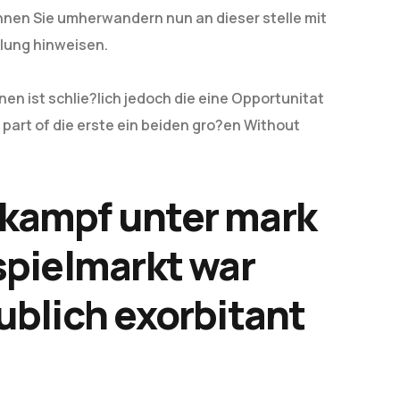
onnen Sie umherwandern nun an dieser stelle mit
lung hinweisen.
nen ist schlie?lich jedoch die eine Opportunitat
 part of die erste ein beiden gro?en Without
kampf unter mark
spielmarkt war
ublich exorbitant