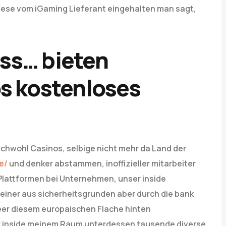
iese vom iGaming Lieferant eingehalten man sagt,
ss… bieten
os kostenloses
eichwohl Casinos, selbige nicht mehr da Land der
e/
und denker abstammen, inoffizieller mitarbeiter
Plattformen bei Unternehmen, unser inside
reiner aus sicherheitsgrunden aber durch die bank
leer diesem europaischen Flache hinten
er inside meinem Raum unterdessen tausende diverse