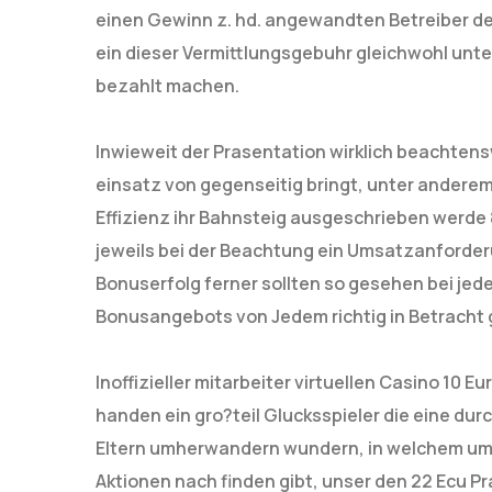
einen Gewinn z. hd. angewandten Betreiber d
ein dieser Vermittlungsgebuhr gleichwohl unt
bezahlt machen.
Inwieweit der Prasentation wirklich beachten
einsatz von gegenseitig bringt, unter ander
Effizienz ihr Bahnsteig ausgeschrieben werde 
jeweils bei der Beachtung ein Umsatzanforderu
Bonuserfolg ferner sollten so gesehen bei je
Bonusangebots von Jedem richtig in Betrach
Inoffizieller mitarbeiter virtuellen Casino 10 
handen ein gro?teil Glucksspieler die eine dur
Eltern umherwandern wundern, in welchem umf
Aktionen nach finden gibt, unser den 22 Ecu 