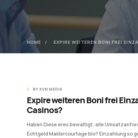
HOME
EXPIRE WEITEREN BONI FREI EINZ
BY
KVN MEDIA
Expire weiteren Boni frei Einz
Casinos?
Haben Diese eres bewaltigt, alle Umsatzanford
Echtgeld Maklercourtage blo? Einzahlung so g