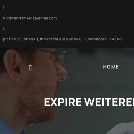
Kvnbrandsmedia@gmail.com
plot no.25, phase 1, Industrial Area Phase I, Chandigarh, 160002
HOME
EXPIRE WEITEREN