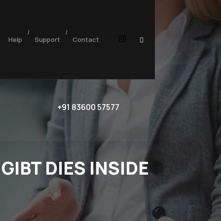
/
/
Help
Support
Contact
+91 83600 57577
GIBT DIES INSIDE