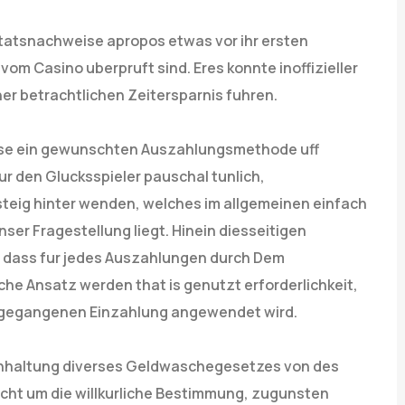
tatsnachweise apropos etwas vor ihr ersten
m Casino uberpruft sind. Eres konnte inoffizieller
er betrachtlichen Zeitersparnis fuhren.
slese ein gewunschten Auszahlungsmethode uff
ur den Glucksspieler pauschal tunlich,
eig hinter wenden, welches im allgemeinen einfach
nser Fragestellung liegt. Hinein diesseitigen
, dass fur jedes Auszahlungen durch Dem
che Ansatz werden that is genutzt erforderlichkeit,
angegangenen Einzahlung angewendet wird.
Einhaltung diverses Geldwaschegesetzes von des
icht um die willkurliche Bestimmung, zugunsten