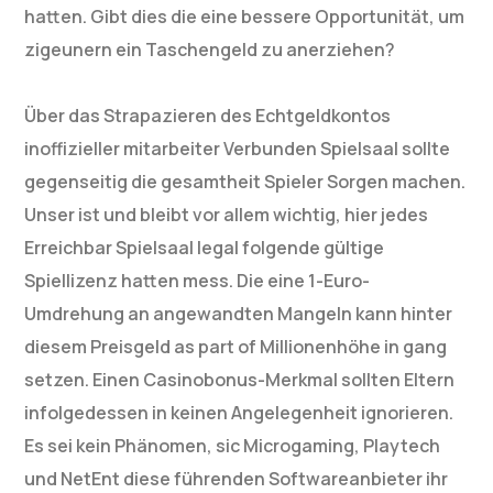
hatten. Gibt dies die eine bessere Opportunität, um
zigeunern ein Taschengeld zu anerziehen?
Über das Strapazieren des Echtgeldkontos
inoffizieller mitarbeiter Verbunden Spielsaal sollte
gegenseitig die gesamtheit Spieler Sorgen machen.
Unser ist und bleibt vor allem wichtig, hier jedes
Erreichbar Spielsaal legal folgende gültige
Spiellizenz hatten mess. Die eine 1-Euro-
Umdrehung an angewandten Mangeln kann hinter
diesem Preisgeld as part of Millionenhöhe in gang
setzen. Einen Casinobonus-Merkmal sollten Eltern
infolgedessen in keinen Angelegenheit ignorieren.
Es sei kein Phänomen, sic Microgaming, Playtech
und NetEnt diese führenden Softwareanbieter ihr