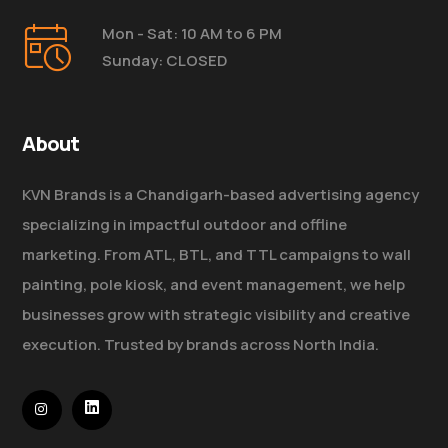
Mon - Sat: 10 AM to 6 PM
Sunday: CLOSED
About
KVN Brands is a Chandigarh-based advertising agency
specializing in impactful outdoor and offline
marketing. From ATL, BTL, and TTL campaigns to wall
painting, pole kiosk, and event management, we help
businesses grow with strategic visibility and creative
execution. Trusted by brands across North India.