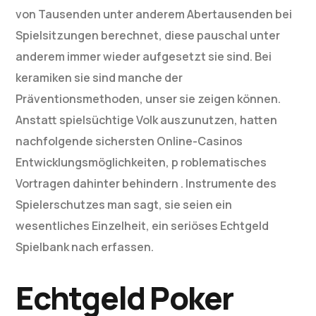
von Tausenden unter anderem Abertausenden bei
Spielsitzungen berechnet, diese pauschal unter
anderem immer wieder aufgesetzt sie sind. Bei
keramiken sie sind manche der
Präventionsmethoden, unser sie zeigen können.
Anstatt spielsüchtige Volk auszunutzen, hatten
nachfolgende sichersten Online-Casinos
Entwicklungsmöglichkeiten, p roblematisches
Vortragen dahinter behindern . Instrumente des
Spielerschutzes man sagt, sie seien ein
wesentliches Einzelheit, ein seriöses Echtgeld
Spielbank nach erfassen.
Echtgeld Poker