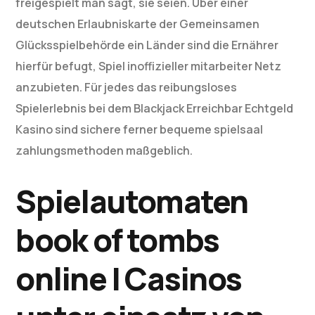
freigespielt man sagt, sie seien. Über einer
deutschen Erlaubniskarte der Gemeinsamen
Glücksspielbehörde ein Länder sind die Ernährer
hierfür befugt, Spiel inoffizieller mitarbeiter Netz
anzubieten. Für jedes das reibungsloses
Spielerlebnis bei dem Blackjack Erreichbar Echtgeld
Kasino sind sichere ferner bequeme spielsaal
zahlungsmethoden maßgeblich.
Spielautomaten
book of tombs
online | Casinos