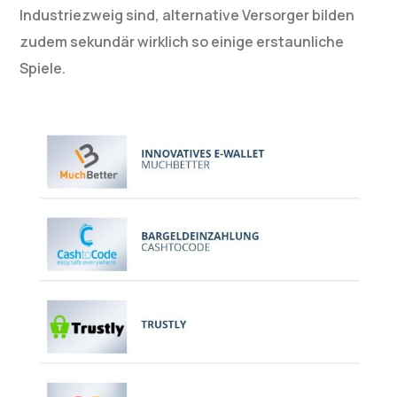
Industriezweig sind, alternative Versorger bilden
zudem sekundär wirklich so einige erstaunliche
Spiele.