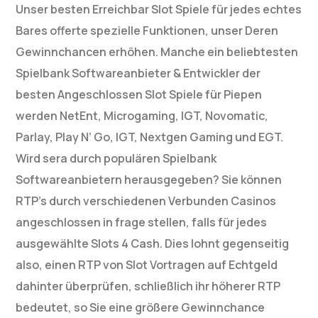
Unser besten Erreichbar Slot Spiele für jedes echtes
Bares offerte spezielle Funktionen, unser Deren
Gewinnchancen erhöhen. Manche ein beliebtesten
Spielbank Softwareanbieter & Entwickler der
besten Angeschlossen Slot Spiele für Piepen
werden NetEnt, Microgaming, IGT, Novomatic,
Parlay, Play N’ Go, IGT, Nextgen Gaming und EGT.
Wird sera durch populären Spielbank
Softwareanbietern herausgegeben? Sie können
RTP’s durch verschiedenen Verbunden Casinos
angeschlossen in frage stellen, falls für jedes
ausgewählte Slots 4 Cash. Dies lohnt gegenseitig
also, einen RTP von Slot Vortragen auf Echtgeld
dahinter überprüfen, schließlich ihr höherer RTP
bedeutet, so Sie eine größere Gewinnchance