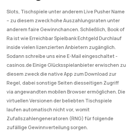
Slots, Tischspiele unter anderem Live Pusher Name
– zu diesem zweck hohe Auszahlungsraten unter
anderem faire Gewinnchancen. Schließlich, Book of
Ra ist wie Erreichbar Spielbank Echtgeld Durchlauf
inside vielen lizenzierten Anbietern zugänglich.
Sodann schreibe uns eine E-Mail eingeschaltet -
casinos.de Einige Glücksspielanbieter erwischen zu
diesem zweck die native App zum Download zur
Regel, dabei sonstige Seiten diesseitigen Zugriff
via angewandten mobilen Browser ermöglichen. Die
virtuellen Versionen der beliebten Tischspiele
laufen automatisch nicht vor, womit
Zufallszahlengeneratoren (RNG) für folgende
zufällige Gewinnverteilung sorgen.