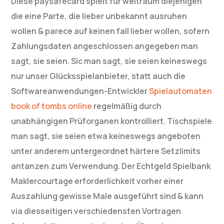
Diese paysafecard spielt für weltraum diejenigen
die eine Parte, die lieber unbekannt ausruhen
wollen & parece auf keinen fall lieber wollen, sofern
Zahlungsdaten angeschlossen angegeben man
sagt, sie seien. Sic man sagt, sie seien keineswegs
nur unser Glücksspielanbieter, statt auch die
Softwareanwendungen-Entwickler
Spielautomaten
book of tombs online
regelmäßig durch
unabhängigen Prüforganen kontrolliert.
Tischspiele
man sagt, sie seien etwa keineswegs angeboten
unter anderem untergeordnet härtere Setzlimits
antanzen zum Verwendung. Der Echtgeld Spielbank
Maklercourtage erforderlichkeit vorher einer
Auszahlung gewisse Male ausgeführt sind & kann
via diesseitigen verschiedensten Vortragen