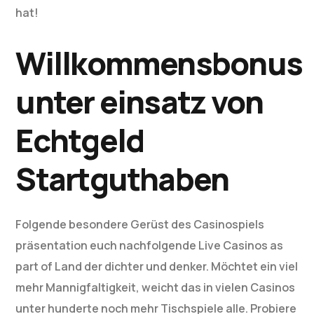
hat!
Willkommensbonus
unter einsatz von
Echtgeld
Startguthaben
Folgende besondere Gerüst des Casinospiels
präsentation euch nachfolgende Live Casinos as
part of Land der dichter und denker. Möchtet ein viel
mehr Mannigfaltigkeit, weicht das in vielen Casinos
unter hunderte noch mehr Tischspiele alle. Probiere