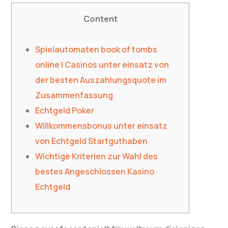
Content
Spielautomaten book of tombs
online | Casinos unter einsatz von
der besten Auszahlungsquote im
Zusammenfassung
Echtgeld Poker
Willkommensbonus unter einsatz
von Echtgeld Startguthaben
Wichtige Kriterien zur Wahl des
bestes Angeschlossen Kasino
Echtgeld