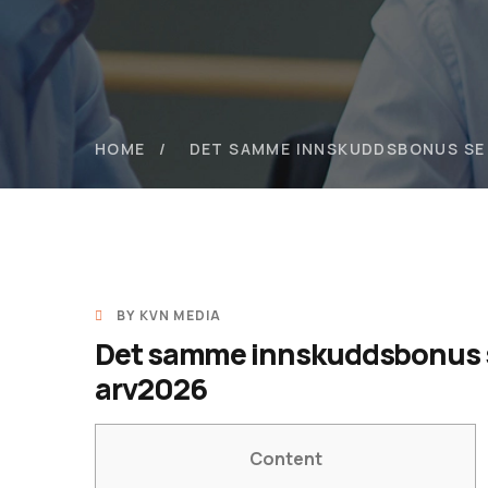
HOME
DET SAMME INNSKUDDSBONUS SE
BY
KVN MEDIA
Det samme innskuddsbonus s
arv2026
Content