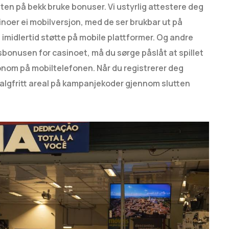
ten på bekk bruke bonuser. Vi ustyrlig attestere deg
inoer ei mobilversjon, med de ser brukbar ut på
 imidlertid støtte på mobile plattformer. Og andre
sbonusen for casinoet, må du sørge påslåt at spillet
utonom på mobiltelefonen. Når du registrerer deg
 valgfritt areal på kampanjekoder gjennom slutten