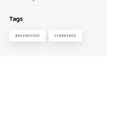
Tags
#BUSINESSES
KVNBRANDS