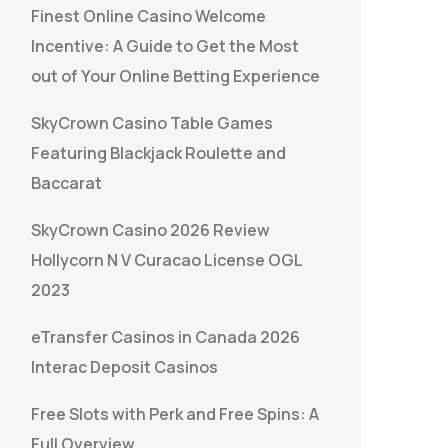
Finest Online Casino Welcome
Incentive: A Guide to Get the Most
out of Your Online Betting Experience
SkyCrown Casino Table Games
Featuring Blackjack Roulette and
Baccarat
SkyCrown Casino 2026 Review
Hollycorn N V Curacao License OGL
2023
eTransfer Casinos in Canada 2026
Interac Deposit Casinos
Free Slots with Perk and Free Spins: A
Full Overview