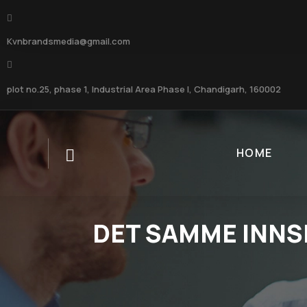
Kvnbrandsmedia@gmail.com
plot no.25, phase 1, Industrial Area Phase I, Chandigarh, 160002
HOME
DET SAMME INN