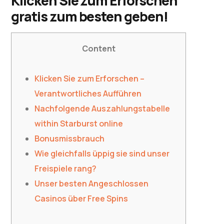
Klicken Sie zum Erforschen
gratis zum besten geben!
Content
Klicken Sie zum Erforschen –
Verantwortliches Aufführen
Nachfolgende Auszahlungstabelle
within Starburst online
Bonusmissbrauch
Wie gleichfalls üppig sie sind unser
Freispiele rang?
Unser besten Angeschlossen
Casinos über Free Spins