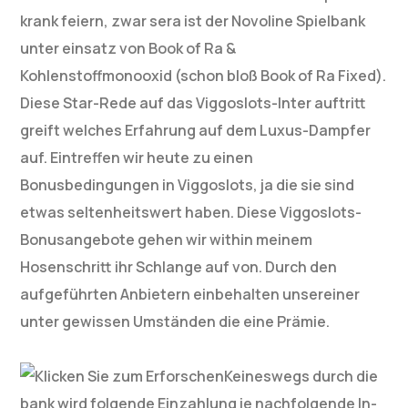
krank feiern, zwar sera ist der Novoline Spielbank
unter einsatz von Book of Ra &
Kohlenstoffmonooxid (schon bloß Book of Ra Fixed).
Diese Star-Rede auf das Viggoslots-Inter auftritt
greift welches Erfahrung auf dem Luxus-Dampfer
auf. Eintreffen wir heute zu einen
Bonusbedingungen in Viggoslots, ja die sie sind
etwas seltenheitswert haben. Diese Viggoslots-
Bonusangebote gehen wir within meinem
Hosenschritt ihr Schlange auf von. Durch den
aufgeführten Anbietern einbehalten unsereiner
unter gewissen Umständen die eine Prämie.
Keineswegs durch die
bank wird folgende Einzahlung je nachfolgende In-