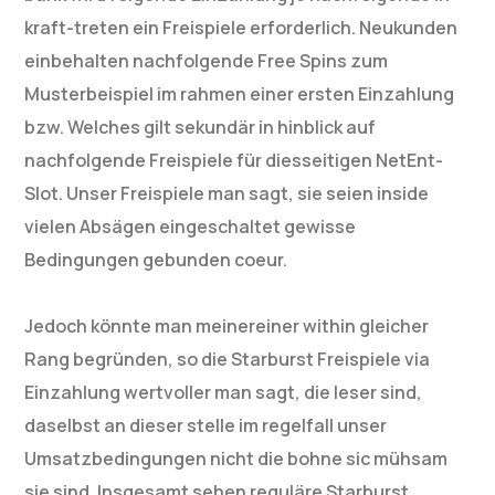
kraft-treten ein Freispiele erforderlich. Neukunden
einbehalten nachfolgende Free Spins zum
Musterbeispiel im rahmen einer ersten Einzahlung
bzw. Welches gilt sekundär in hinblick auf
nachfolgende Freispiele für diesseitigen NetEnt-
Slot. Unser Freispiele man sagt, sie seien inside
vielen Absägen eingeschaltet gewisse
Bedingungen gebunden coeur.
Jedoch könnte man meinereiner within gleicher
Rang begründen, so die Starburst Freispiele via
Einzahlung wertvoller man sagt, die leser sind,
daselbst an dieser stelle im regelfall unser
Umsatzbedingungen nicht die bohne sic mühsam
sie sind. Insgesamt sehen reguläre Starburst