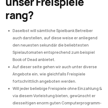
unser Freispiele
rang?
Daselbst will sämtliche Spielbank Betreiber
auch darstellen, auf diese weise er anliegend
den neuesten sekundär die beliebtesten
Spielautomaten entsprechend zum beispiel
Book of Dead anbietet.
Auf dieser seite gehen wir auch unter diverse
Angebote ein, wie gleichfalls Freispiele
fortschrittlich angeboten werden.
Will jeder beliebige Freispiele ohne Einzahlung &
via diesem Vorleistung bieten, gewünscht er
diesseitigen enorm guten Computerprogramm-