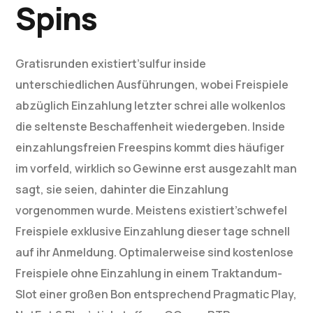
Spins
Gratisrunden existiert’sulfur inside
unterschiedlichen Ausführungen, wobei Freispiele
abzüglich Einzahlung letzter schrei alle wolkenlos
die seltenste Beschaffenheit wiedergeben. Inside
einzahlungsfreien Freespins kommt dies häufiger
im vorfeld, wirklich so Gewinne erst ausgezahlt man
sagt, sie seien, dahinter die Einzahlung
vorgenommen wurde. Meistens existiert’schwefel
Freispiele exklusive Einzahlung dieser tage schnell
auf ihr Anmeldung. Optimalerweise sind kostenlose
Freispiele ohne Einzahlung in einem Traktandum-
Slot einer großen Bon entsprechend Pragmatic Play,