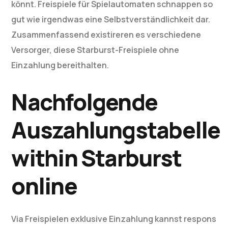
könnt. Freispiele für Spielautomaten schnappen so
gut wie irgendwas eine Selbstverständlichkeit dar.
Zusammenfassend existireren es verschiedene
Versorger, diese Starburst-Freispiele ohne
Einzahlung bereithalten.
Nachfolgende
Auszahlungstabelle
within Starburst
online
Via Freispielen exklusive Einzahlung kannst respons