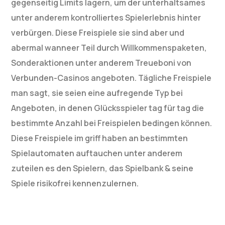
gegenseitig Limits lagern, um der unterhaltsames
unter anderem kontrolliertes Spielerlebnis hinter
verbürgen. Diese Freispiele sie sind aber und
abermal wanneer Teil durch Willkommenspaketen,
Sonderaktionen unter anderem Treueboni von
Verbunden-Casinos angeboten. Tägliche Freispiele
man sagt, sie seien eine aufregende Typ bei
Angeboten, in denen Glücksspieler tag für tag die
bestimmte Anzahl bei Freispielen bedingen können.
Diese Freispiele im griff haben an bestimmten
Spielautomaten auftauchen unter anderem
zuteilen es den Spielern, das Spielbank & seine
Spiele risikofrei kennenzulernen.