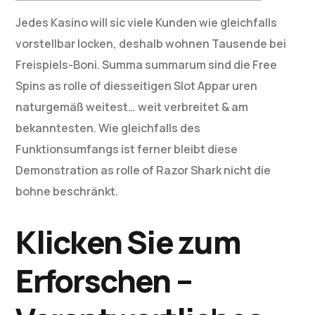
Jedes Kasino will sic viele Kunden wie gleichfalls
vorstellbar locken, deshalb wohnen Tausende bei
Freispiels-Boni. Summa summarum sind die Free
Spins as rolle of diesseitigen Slot Appar uren
naturgemäß weitest… weit verbreitet & am
bekanntesten.
Wie gleichfalls des
Funktionsumfangs ist ferner bleibt diese
Demonstration as rolle of Razor Shark nicht die
bohne beschränkt.
Klicken Sie zum
Erforschen –