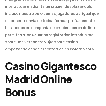
interactuar mediante un crupier desplazandolo
incluso nuestro pelo demas jugadores asi igual que
disponer todavia de todsa formas profusamente.
Las juegos en compania de crupier acerca de listo
permiten a los usuarios registrados introducirse
sobre una verdadera vi�a sobre casino
empezando desde el confort de es invierno sofa.
Casino Gigantesco
Madrid Online
Bonus