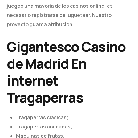
juegoo una mayoria de los casinos online, es
necesario registrarse de juguetear. Nuestro
proyecto guarda atribucion.
Gigantesco Casino
de Madrid En
internet
Tragaperras
Tragaperras clasicas;
Tragaperras animadas;
Maquinas de frutas.