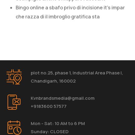
Bingo online a sbafo privo di incisione it’s impar
che razza di il imbroglio gratifica sta
plot no.25, phase 1, Industrial Area Phase I,
Chandigarh, 160002
Kvnbrandsmedia@gmail.com
+9183600 57577
Mon - Sat: 10 AM to 6 PM
Sunday: CLOSED