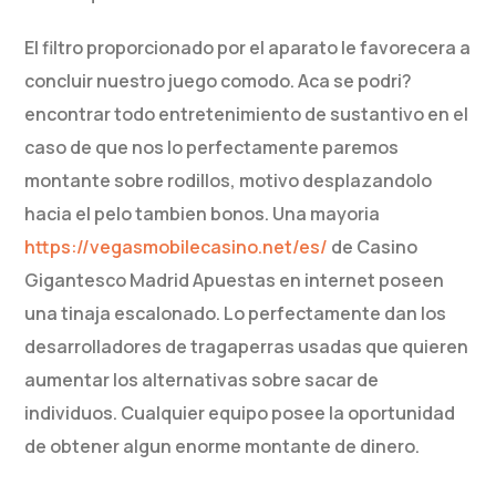
El filtro proporcionado por el aparato le favorecera a
concluir nuestro juego comodo. Aca se podri?
encontrar todo entretenimiento de sustantivo en el
caso de que nos lo perfectamente paremos
montante sobre rodillos, motivo desplazandolo
hacia el pelo tambien bonos. Una mayoria
https://vegasmobilecasino.net/es/
de Casino
Gigantesco Madrid Apuestas en internet poseen
una tinaja escalonado. Lo perfectamente dan los
desarrolladores de tragaperras usadas que quieren
aumentar los alternativas sobre sacar de
individuos. Cualquier equipo posee la oportunidad
de obtener algun enorme montante de dinero.