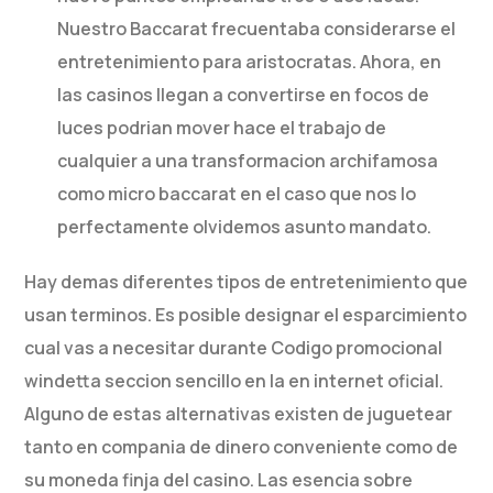
Nuestro Baccarat frecuentaba considerarse el
entretenimiento para aristocratas. Ahora, en
las casinos llegan a convertirse en focos de
luces podrian mover hace el trabajo de
cualquier a una transformacion archifamosa
como micro baccarat en el caso que nos lo
perfectamente olvidemos asunto mandato.
Hay demas diferentes tipos de entretenimiento que
usan terminos. Es posible designar el esparcimiento
cual vas a necesitar durante Codigo promocional
windetta seccion sencillo en la en internet oficial.
Alguno de estas alternativas existen de juguetear
tanto en compania de dinero conveniente como de
su moneda finja del casino. Las esencia sobre