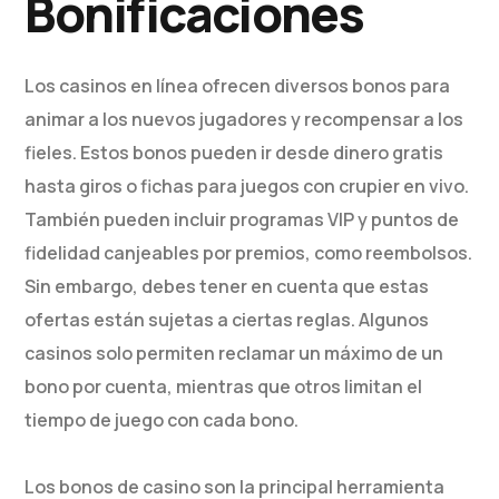
Bonificaciones
Los casinos en línea ofrecen diversos bonos para
animar a los nuevos jugadores y recompensar a los
fieles. Estos bonos pueden ir desde dinero gratis
hasta giros o fichas para juegos con crupier en vivo.
También pueden incluir programas VIP y puntos de
fidelidad canjeables por premios, como reembolsos.
Sin embargo, debes tener en cuenta que estas
ofertas están sujetas a ciertas reglas. Algunos
casinos solo permiten reclamar un máximo de un
bono por cuenta, mientras que otros limitan el
tiempo de juego con cada bono.
Los bonos de casino son la principal herramienta