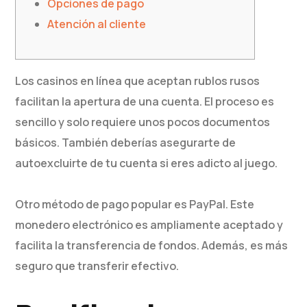
Opciones de pago
Atención al cliente
Los casinos en línea que aceptan rublos rusos
facilitan la apertura de una cuenta. El proceso es
sencillo y solo requiere unos pocos documentos
básicos. También deberías asegurarte de
autoexcluirte de tu cuenta si eres adicto al juego.
Otro método de pago popular es PayPal. Este
monedero electrónico es ampliamente aceptado y
facilita la transferencia de fondos.
Además, es más
seguro que transferir efectivo.