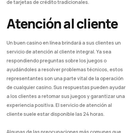
de tarjetas de crédito tradicionales.
Atención al cliente
Un buen casino en línea brindará a sus clientes un
servicio de atención al cliente integral. Ya sea
respondiendo preguntas sobre los juegos o
ayudándoles a resolver problemas técnicos, estos
representantes son una parte vital de la operación
de cualquier casino. Sus respuestas pueden ayudar
a los clientes a retomar sus juegos y garantizar una
experiencia positiva. El servicio de atención al
cliente suele estar disponible las 24 horas.
Algunas de las preocupaciones más comunes que