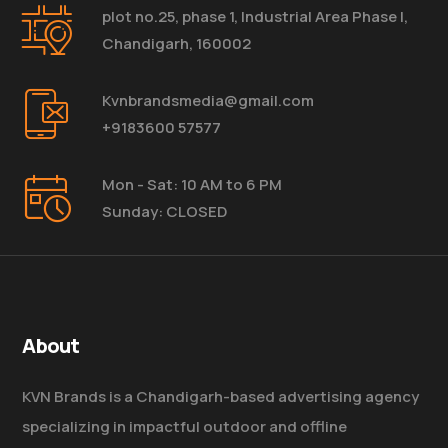
plot no.25, phase 1, Industrial Area Phase I,
Chandigarh, 160002
Kvnbrandsmedia@gmail.com
+9183600 57577
Mon - Sat: 10 AM to 6 PM
Sunday: CLOSED
About
KVN Brands is a Chandigarh-based advertising agency
specializing in impactful outdoor and offline