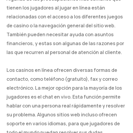
tienen los jugadores al jugar en línea están
relacionadas con el acceso a los diferentes juegos
de casino o la navegación general del sitio web.
También pueden necesitar ayuda con asuntos
financieros, y estas son algunas de las razones por
las que recurren al personal de atención al cliente.
Los casinos en línea ofrecen diversas formas de
contacto, como teléfono (gratuito), fax y correo
electrónico. La mejor opción para la mayoría de los
jugadores es el chat en vivo. Esta función permite
hablar con una persona real rápidamente y resolver
su problema. Algunos sitios web incluso ofrecen
soporte en varios idiomas, para que jugadores de
todo el mundo puedan resolver sus dudas.