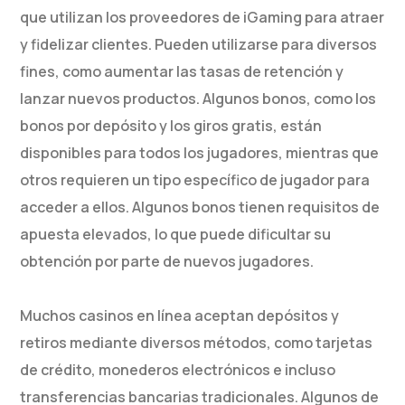
que utilizan los proveedores de iGaming para atraer
y fidelizar clientes. Pueden utilizarse para diversos
fines, como aumentar las tasas de retención y
lanzar nuevos productos. Algunos bonos, como los
bonos por depósito y los giros gratis, están
disponibles para todos los jugadores, mientras que
otros requieren un tipo específico de jugador para
acceder a ellos. Algunos bonos tienen requisitos de
apuesta elevados, lo que puede dificultar su
obtención por parte de nuevos jugadores.
Muchos casinos en línea aceptan depósitos y
retiros mediante diversos métodos, como tarjetas
de crédito, monederos electrónicos e incluso
transferencias bancarias tradicionales. Algunos de