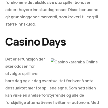
forekomme det eksklusive storspiller bonuser
addert høyere innskuddsgrenser. Disse bonusene
gir grunnleggende merverdi, som krever i tillegg til
større innskudd.
Casino Days
Det er ei funksjon der
øker oddsen for
utvalgte spill hver
bare dag og gir deg eventualitet for hver å anta
dessuaktet mer for spillene egne. Som nettsiden
kan virke en anelse forstyrrende og alle de
forskjellige alternativene hvilken er autonom. Med