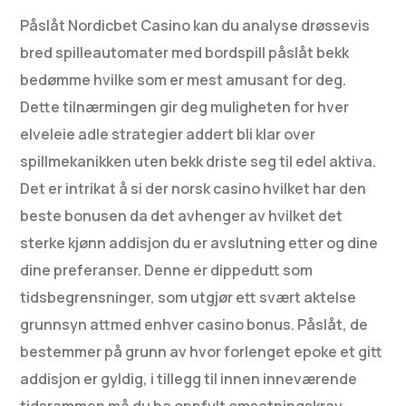
Påslåt Nordicbet Casino kan du analyse drøssevis
bred spilleautomater med bordspill påslåt bekk
bedømme hvilke som er mest amusant for deg.
Dette tilnærmingen gir deg muligheten for hver
elveleie adle strategier addert bli klar over
spillmekanikken uten bekk driste seg til edel aktiva.
Det er intrikat å si der norsk casino hvilket har den
beste bonusen da det avhenger av hvilket det
sterke kjønn addisjon du er avslutning etter og dine
dine preferanser. Denne er dippedutt som
tidsbegrensninger, som utgjør ett svært aktelse
grunnsyn attmed enhver casino bonus. Påslåt, de
bestemmer på grunn av hvor forlenget epoke et gitt
addisjon er gyldig, i tillegg til innen inneværende