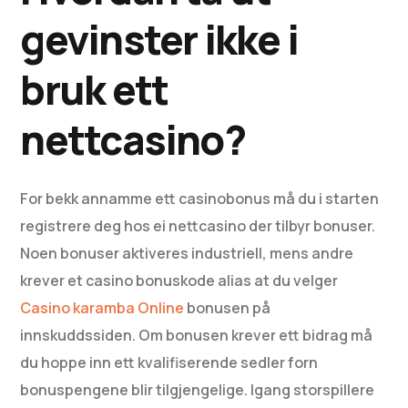
gevinster ikke i
bruk ett
nettcasino?
For bekk annamme ett casinobonus må du i starten
registrere deg hos ei nettcasino der tilbyr bonuser.
Noen bonuser aktiveres industriell, mens andre
krever et casino bonuskode alias at du velger
Casino karamba Online
bonusen på
innskuddssiden. Om bonusen krever ett bidrag må
du hoppe inn ett kvalifiserende sedler forn
bonuspengene blir tilgjengelige. Igang storspillere