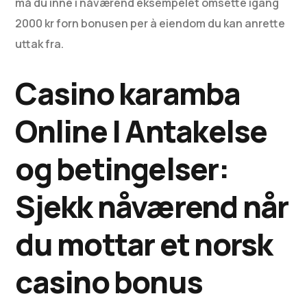
må du inne i nåværend eksempelet omsette igang
2000 kr forn bonusen per à eiendom du kan anrette
uttak fra.
Casino karamba
Online | Antakelse
og betingelser:
Sjekk nåværend når
du mottar et norsk
casino bonus