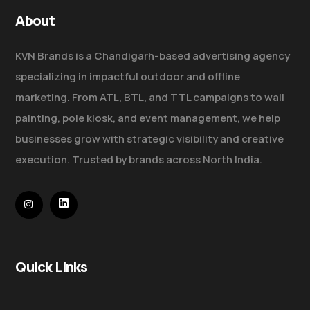
About
KVN Brands is a Chandigarh-based advertising agency
specializing in impactful outdoor and offline
marketing. From ATL, BTL, and TTL campaigns to wall
painting, pole kiosk, and event management, we help
businesses grow with strategic visibility and creative
execution. Trusted by brands across North India.
Quick Links