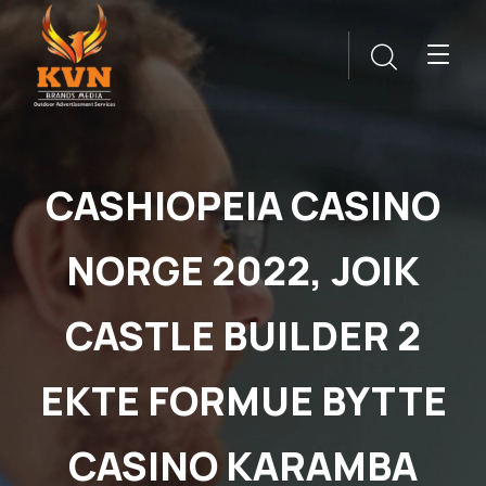
CASHIOPEIA CASINO
NORGE 2022, JOIK
CASTLE BUILDER 2
EKTE FORMUE BYTTE
CASINO KARAMBA