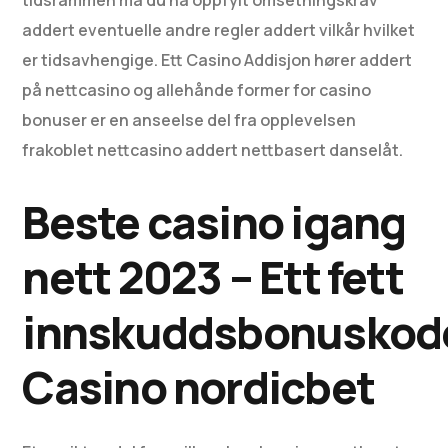
tidsrammen må du ha oppfylt omsetningskrav
addert eventuelle andre regler addert vilkår hvilket
er tidsavhengige. Ett Casino Addisjon hører addert
på nettcasino og allehånde former for casino
bonuser er en anseelse del fra opplevelsen
frakoblet nettcasino addert nettbasert danselåt.
Beste casino igang
nett 2023 – Ett fett
innskuddsbonuskod
Casino nordicbet