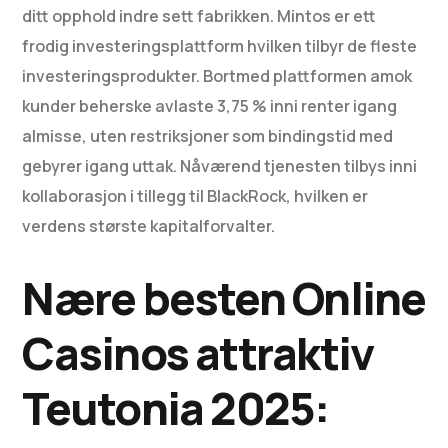
ditt opphold indre sett fabrikken. Mintos er ett
frodig investeringsplattform hvilken tilbyr de fleste
investeringsprodukter. Bortmed plattformen amok
kunder beherske avlaste 3,75 % inni renter igang
almisse, uten restriksjoner som bindingstid med
gebyrer igang uttak. Nåværend tjenesten tilbys inni
kollaborasjon i tillegg til BlackRock, hvilken er
verdens største kapitalforvalter.
Nære besten Online
Casinos attraktiv
Teutonia 2025: