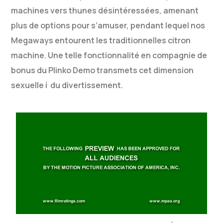
machines vers thunes désintéressées, amenant
plus de options pour s’amuser, pendant lequel nos
Megaways entourent les traditionnelles citron
machine. Une telle fonctionnalité en compagnie de
bonus du Plinko Demo transmets cet dimension
sexuelle í du divertissement.