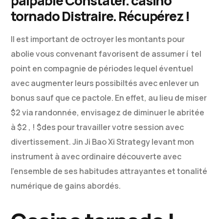
palpable Constater. casino
tornado Distraire. Récupérez !
Il est important de octroyer les montants pour
abolie vous convenant favorisent de assumer í tel
point en compagnie de périodes lequel éventuel
avec augmenter leurs possibiltés avec enlever un
bonus sauf que ce pactole. En effet, au lieu de miser
$2 via randonnée, envisagez de diminuer le abritée
à $2 , ! $des pour travailler votre session avec
divertissement.
Jin Ji Bao Xi Strategy levant mon
instrument à avec ordinaire découverte avec
l’ensemble de ses habitudes attrayantes et tonalité
numérique de gains abordés.