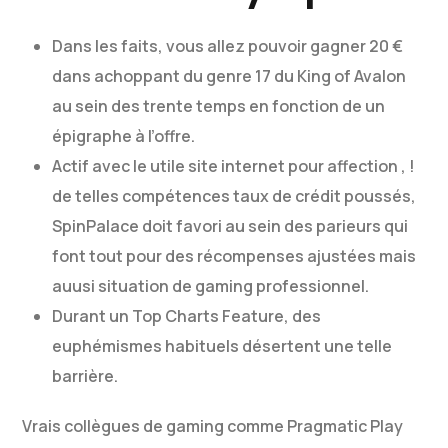
Dans les faits, vous allez pouvoir gagner 20 €
dans achoppant du genre 17 du King of Avalon
au sein des trente temps en fonction de un
épigraphe à l’offre.
Actif avec le utile site internet pour affection , !
de telles compétences taux de crédit poussés,
SpinPalace doit favori au sein des parieurs qui
font tout pour des récompenses ajustées mais
auusi situation de gaming professionnel.
Durant un Top Charts Feature, des
euphémismes habituels désertent une telle
barrière.
Vrais collègues de gaming comme Pragmatic Play