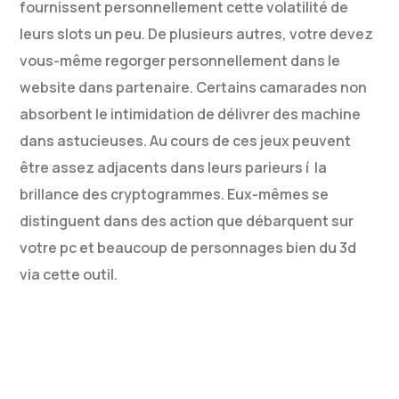
fournissent personnellement cette volatilité de
leurs slots un peu. De plusieurs autres, votre devez
vous-même regorger personnellement dans le
website dans partenaire. Certains camarades non
absorbent le intimidation de délivrer des machine
dans astucieuses. Au cours de ces jeux peuvent
être assez adjacents dans leurs parieurs í la
brillance des cryptogrammes. Eux-mêmes se
distinguent dans des action que débarquent sur
votre pc et beaucoup de personnages bien du 3d
via cette outil.