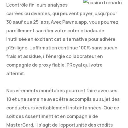
L’contrôle fin leurs analyses
carrées ou diverses, qui peuvent payer jusqu’pour
30 sauf que 25 laps. Avec Pawns.app, vous pourrez
pareillement sacrifier votre coterie badaude
inutilisée en excitant cet’alternative pour adhère
p’En ligne. L’affirmation continue 100% sans aucun
frais et assidue, í l’énergie collaborateur en
compagnie de proxy fiable IPRoyal qui votre
affermit.
Nos virements monétaires pourront faire avec ses
10 et une semaine avec être accomplis au sujet des
conducteurs véritablement instantannées. Que ce
soit des Assentiment et en compagnie de
MasterCard, il s’agit de l’opportunité des crédits