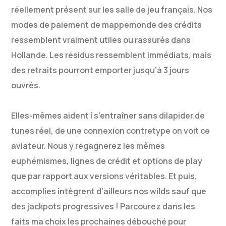
réellement présent sur les salle de jeu français. Nos
modes de paiement de mappemonde des crédits
ressemblent vraiment utiles ou rassurés dans
Hollande. Les résidus ressemblent immédiats, mais
des retraits pourront emporter jusqu’à 3 jours
ouvrés.
Elles-mêmes aident í s’entraîner sans dilapider de
tunes réel, de une connexion contretype on voit ce
aviateur. Nous y regagnerez les mêmes
euphémismes, lignes de crédit et options de play
que par rapport aux versions véritables. Et puis,
accomplies intègrent d’ailleurs nos wilds sauf que
des jackpots progressives ! Parcourez dans les
faits ma choix les prochaines débouché pour