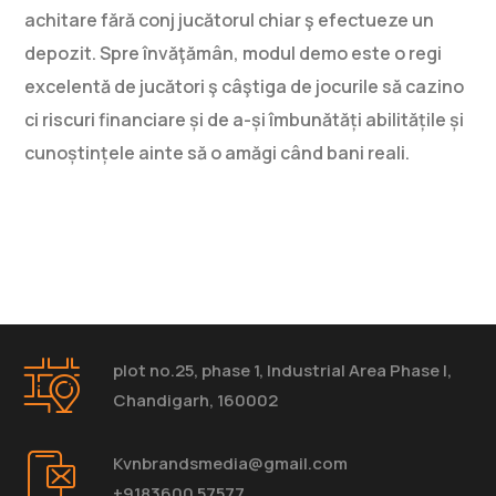
achitare fără conj jucătorul chiar ş efectueze un
depozit. Spre învăţămân, modul demo este o regi
excelentă de jucători ş câştiga de jocurile să cazino
ci riscuri financiare și de a-și îmbunătăți abilitățile și
cunoștințele ainte să o amăgi când bani reali.
plot no.25, phase 1, Industrial Area Phase I,
Chandigarh, 160002
Kvnbrandsmedia@gmail.com
+9183600 57577