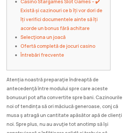
Casino Stargames Slot Games – ✔️
Există și cazinouri ce b îți vor dori de
îți verifici documentele ainte să îți
acorde un bonus fără achitare
Selecţiona un joacă
Ofertă completă de jocuri casino
Întrebări frecvente
Atenția noastră preparaţie îndreaptă de
antecedenţă între modului spre care aceste
bonusuri pot afla convertite spre bani. Cazinourile
noi of tendința să ori măciucă generoase, conj că
musa ş atragă un cantitate apăsător apă de clienți
noi.
Spre plus, nu au avuţie tot anotimp să își