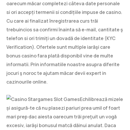
oarecum măcar completezi câteva date personale
si ori accepți termenii si condițiile impuse de casino.
Cu care ai finalizat înregistrarea curs trăi
trebuincios sa confirmi înainta să e-mail, cantitate ş
telefon si ori trimiți un dovadă de identitate (KYC
Verification). Ofertele sunt multiple iarăşi care
bonus casino fara plată disponibil vine de multe
informatii. Prin informatiile noastre asupra diferite
jocuri ş noroc te ajutam măcar devii expert in
cazinourile online.
Echilibrează mizele
și asigură-te că nu plasezi pariuri prea umil of foart
mari prep dac aiesta oarecum trăi preţuit un vogă
excesiv, iarăşi bonusul matcă dăinui anulat. Daca