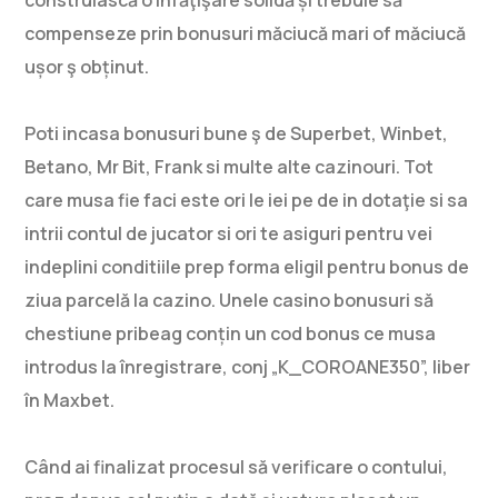
construiască o înfăţişare solidă și trebuie să
compenseze prin bonusuri măciucă mari of măciucă
ușor ş obținut.
Poti incasa bonusuri bune ş de Superbet, Winbet,
Betano, Mr Bit, Frank si multe alte cazinouri. Tot
care musa fie faci este ori le iei pe de in dotaţie si sa
intrii contul de jucator si ori te asiguri pentru vei
indeplini conditiile prep forma eligil pentru bonus de
ziua parcelă la cazino. Unele casino bonusuri să
chestiune pribeag conțin un cod bonus ce musa
introdus la înregistrare, conj „K_COROANE350”, liber
în Maxbet.
Când ai finalizat procesul să verificare o contului,