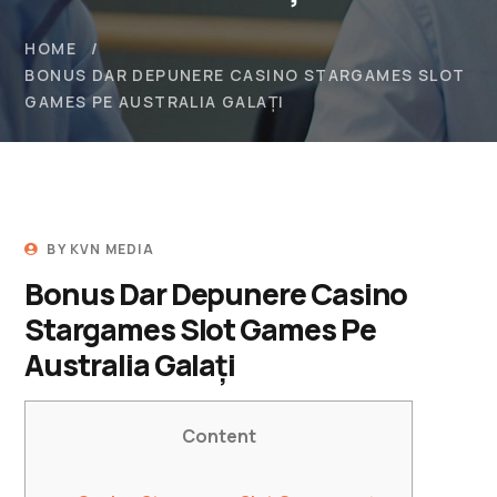
HOME
BONUS DAR DEPUNERE CASINO STARGAMES SLOT
GAMES PE AUSTRALIA GALAȚI
BY
KVN MEDIA
Bonus Dar Depunere Casino
Stargames Slot Games Pe
Australia Galați
Content