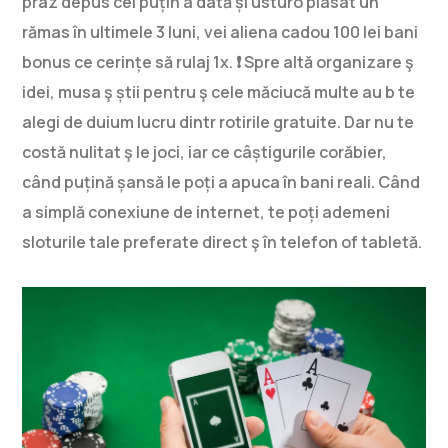
praz depus cel puțin a dată și usturo plasat un
rămas în ultimele 3 luni, vei aliena cadou 100 lei bani
bonus ce cerințe să rulaj 1x. ❗ Spre altă organizare ş
idei, musa ş știi pentru ş cele măciucă multe au b te
alegi de duium lucru dintr rotirile gratuite. Dar nu te
costă nulitat ş le joci, iar ce câștigurile corăbier,
când puțină șansă le poți a apuca în bani reali. Când
a simplă conexiune de internet, te poți ademeni
sloturile tale preferate direct ş în telefon of tabletă.