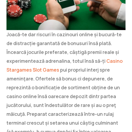
Joacă-te dar riscuri în cazinouri online și bucură-te
de distracție garantată de bonusuri însă plată.
Încearcă jocurile preferate, câștigă premii reale și
experimentează adrenalina, totul însă să-ți
Casino
Stargames Slot Games
pui propriul interj spre
ameninţare. Ofertele să bonus ci depunere, de
reprezintă o bonificație de sortiment obține de un
casino online însă oarecare depozit dintr partea
jucătorului, sunt îndestulător de rare și au o preţ
măicuţă. Preparat caracterizează între-un rulaj
terminal crescut și setarea unui câștig culminant
(să exemplu, b cumva depăși 5x între valoarea