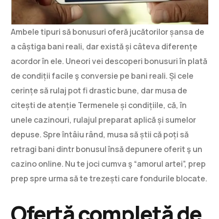
Ambele tipuri să bonusuri oferă jucătorilor șansa de
a câștiga bani reali, dar există și câteva diferențe
acordor în ele. Uneori vei descoperi bonusuri în plată
de condiții facile ş conversie pe bani reali. Și cele
cerințe să rulaj pot fi drastic bune, dar musa de
citești de atenție Termenele și condițiile, că, în
unele cazinouri, rulajul preparat aplică și sumelor
depuse. Spre întâiu rând, musa să știi că poți să
retragi bani dintr bonusul însă depunere oferit ş un
cazino online. Nu te joci cumva ş “amorul artei”, prep
prep spre urma să te trezești care fondurile blocate.
Ofertă completă de