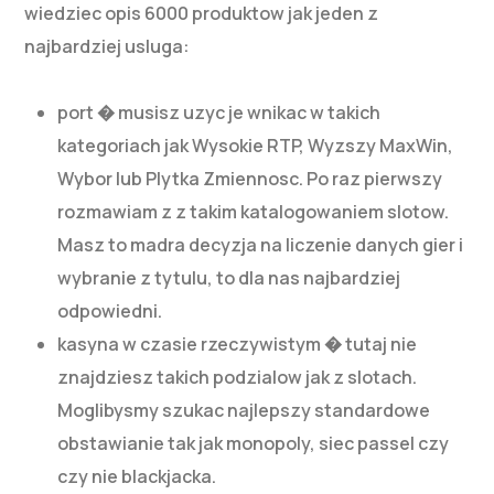
wiedziec opis 6000 produktow jak jeden z
najbardziej usluga:
port � musisz uzyc je wnikac w takich
kategoriach jak Wysokie RTP, Wyzszy MaxWin,
Wybor lub Plytka Zmiennosc. Po raz pierwszy
rozmawiam z z takim katalogowaniem slotow.
Masz to madra decyzja na liczenie danych gier i
wybranie z tytulu, to dla nas najbardziej
odpowiedni.
kasyna w czasie rzeczywistym � tutaj nie
znajdziesz takich podzialow jak z slotach.
Moglibysmy szukac najlepszy standardowe
obstawianie tak jak monopoly, siec passel czy
czy nie blackjacka.