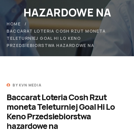
HAZARDOWE NA
HOME
BACCARAT LOTERIA COSH RZUT MONETA
TELETURNIEJ GOAL HI LO KENO
PRZEDSIEBIORSTWA HAZARDOWE NA
BY
KVN MEDIA
Baccarat Loteria Cosh Rzut
moneta Teleturniej Goal Hi Lo
Keno Przedsiebiorstwa
hazardowe na