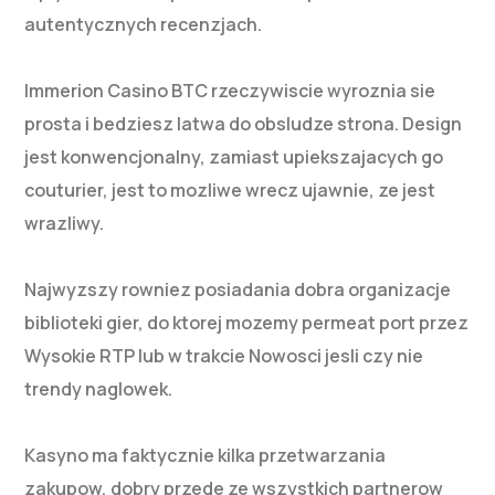
autentycznych recenzjach.
Immerion Casino BTC rzeczywiscie wyroznia sie
prosta i bedziesz latwa do obsludze strona. Design
jest konwencjonalny, zamiast upiekszajacych go
couturier, jest to mozliwe wrecz ujawnie, ze jest
wrazliwy.
Najwyzszy rowniez posiadania dobra organizacje
biblioteki gier, do ktorej mozemy permeat port przez
Wysokie RTP lub w trakcie Nowosci jesli czy nie
trendy naglowek.
Kasyno ma faktycznie kilka przetwarzania
zakupow, dobry przede ze wszystkich partnerow