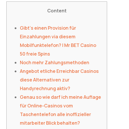
Content
Gibt‘s einen Provision für
Einzahlungen via diesem
Mobilfunktelefon? | Mr BET Casino
50 freie Spins
Noch mehr Zahlungsmethoden
Angebot etliche Erreichbar Casinos
diese Alternativen zur
Handyrechnung aktiv?
Genau so wie darf ich meine Auflage
für Online-Casinos vom
Taschentelefon alle inoffizieller
mitarbeiter Blick behalten?