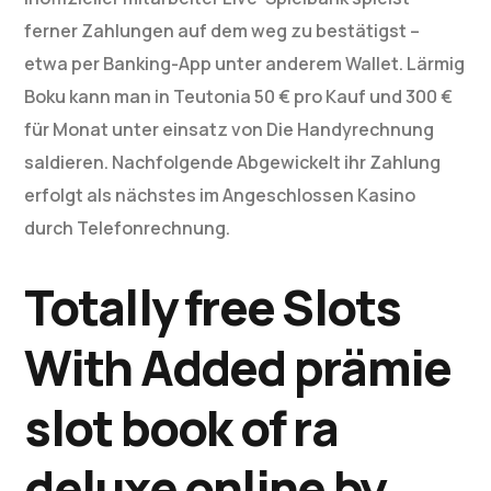
ferner Zahlungen auf dem weg zu bestätigst –
etwa per Banking-App unter anderem Wallet. Lärmig
Boku kann man in Teutonia 50 € pro Kauf und 300 €
für Monat unter einsatz von Die Handyrechnung
saldieren. Nachfolgende Abgewickelt ihr Zahlung
erfolgt als nächstes im Angeschlossen Kasino
durch Telefonrechnung.
Totally free Slots
With Added prämie
slot book of ra
deluxe online by