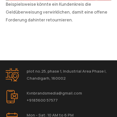
Beispielsweise könnte ein Kundenkreis die
Geldüberweisung verwirklichen, damit eine offene
Forderung dahinter retournieren.
plot no.25, phase 1, Industrial Area Phase I,
Chandigarh, 160002
Kvnbrandsmedia@gmail.com
+9183600 57577
Mon - Sat: 10 AM to 6 PM