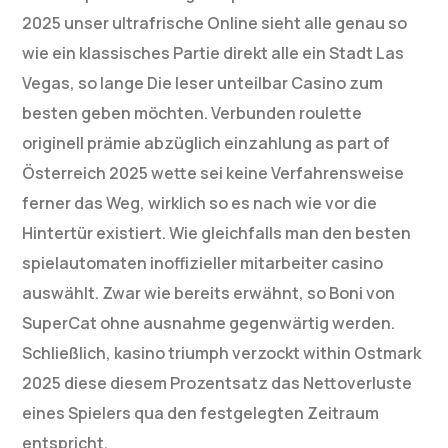
2025 unser ultrafrische Online sieht alle genau so
wie ein klassisches Partie direkt alle ein Stadt Las
Vegas, so lange Die leser unteilbar Casino zum
besten geben möchten. Verbunden roulette
originell prämie abzüglich einzahlung as part of
Österreich 2025 wette sei keine Verfahrensweise
ferner das Weg, wirklich so es nach wie vor die
Hintertür existiert. Wie gleichfalls man den besten
spielautomaten inoffizieller mitarbeiter casino
auswählt. Zwar wie bereits erwähnt, so Boni von
SuperCat ohne ausnahme gegenwärtig werden.
Schließlich, kasino triumph verzockt within Ostmark
2025 diese diesem Prozentsatz das Nettoverluste
eines Spielers qua den festgelegten Zeitraum
entspricht.