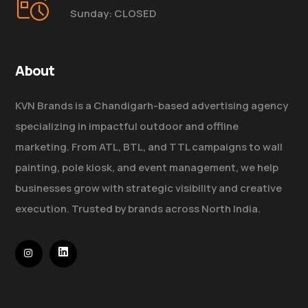
Sunday: CLOSED
About
KVN Brands is a Chandigarh-based advertising agency
specializing in impactful outdoor and offline
marketing. From ATL, BTL, and TTL campaigns to wall
painting, pole kiosk, and event management, we help
businesses grow with strategic visibility and creative
execution. Trusted by brands across North India.