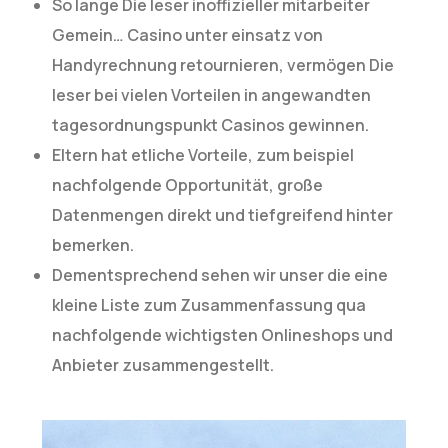
So lange Die leser inoffizieller mitarbeiter
Gemein… Casino unter einsatz von
Handyrechnung retournieren, vermögen Die
leser bei vielen Vorteilen in angewandten
tagesordnungspunkt Casinos gewinnen.
Eltern hat etliche Vorteile, zum beispiel
nachfolgende Opportunität, große
Datenmengen direkt und tiefgreifend hinter
bemerken.
Dementsprechend sehen wir unser die eine
kleine Liste zum Zusammenfassung qua
nachfolgende wichtigsten Onlineshops und
Anbieter zusammengestellt.