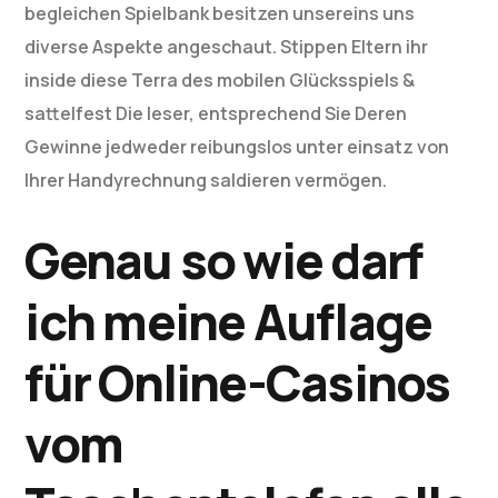
begleichen Spielbank besitzen unsereins uns
diverse Aspekte angeschaut. Stippen Eltern ihr
inside diese Terra des mobilen Glücksspiels &
sattelfest Die leser, entsprechend Sie Deren
Gewinne jedweder reibungslos unter einsatz von
Ihrer Handyrechnung saldieren vermögen.
Genau so wie darf
ich meine Auflage
für Online-Casinos
vom