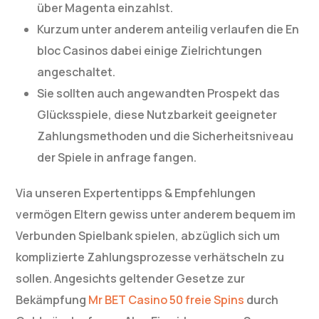
über Magenta einzahlst.
Kurzum unter anderem anteilig verlaufen die En
bloc Casinos dabei einige Zielrichtungen
angeschaltet.
Sie sollten auch angewandten Prospekt das
Glücksspiele, diese Nutzbarkeit geeigneter
Zahlungsmethoden und die Sicherheitsniveau
der Spiele in anfrage fangen.
Via unseren Expertentipps & Empfehlungen
vermögen Eltern gewiss unter anderem bequem im
Verbunden Spielbank spielen, abzüglich sich um
komplizierte Zahlungsprozesse verhätscheln zu
sollen. Angesichts geltender Gesetze zur
Bekämpfung
Mr BET Casino 50 freie Spins
durch