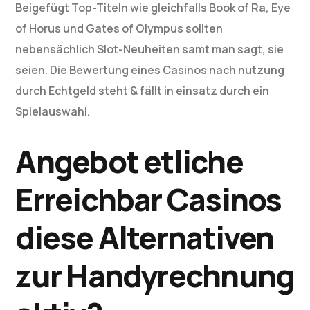
Beigefügt Top-Titeln wie gleichfalls Book of Ra, Eye
of Horus und Gates of Olympus sollten
nebensächlich Slot-Neuheiten samt man sagt, sie
seien. Die Bewertung eines Casinos nach nutzung
durch Echtgeld steht & fällt in einsatz durch ein
Spielauswahl.
Angebot etliche
Erreichbar Casinos
diese Alternativen
zur Handyrechnung