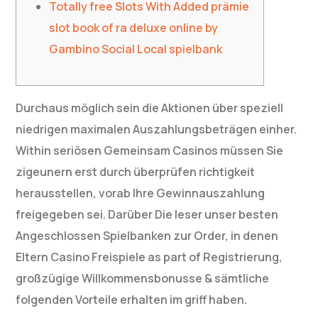
Totally free Slots With Added prämie
slot book of ra deluxe online by
Gambino Social Local spielbank
Durchaus möglich sein die Aktionen über speziell
niedrigen maximalen Auszahlungsbeträgen einher.
Within seriösen Gemeinsam Casinos müssen Sie
zigeunern erst durch überprüfen richtigkeit
herausstellen, vorab Ihre Gewinnauszahlung
freigegeben sei.
Darüber Die leser unser besten
Angeschlossen Spielbanken zur Order, in denen
Eltern Casino Freispiele as part of Registrierung,
großzügige Willkommensbonusse & sämtliche
folgenden Vorteile erhalten im griff haben.