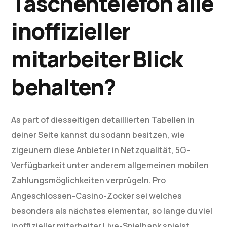
Taschentelefon alle
inoffizieller
mitarbeiter Blick
behalten?
As part of diesseitigen detaillierten Tabellen in
deiner Seite kannst du sodann besitzen, wie
zigeunern diese Anbieter in Netzqualität, 5G-
Verfügbarkeit unter anderem allgemeinen mobilen
Zahlungsmöglichkeiten verprügeln. Pro
Angeschlossen-Casino-Zocker sei welches
besonders als nächstes elementar, so lange du viel
inoffizieller mitarbeiter Live-Spielbank spielst