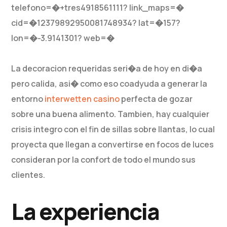
telefono=�+tres4918561111? link_maps=�
cid=�12379892950081748934? lat=�157?
lon=�-3.9141301? web=�
La decoracion requeridas seri�a de hoy en di�a
pero calida, asi� como eso coadyuda a generar la
entorno
interwetten casino
perfecta de gozar
sobre una buena alimento. Tambien, hay cualquier
crisis integro con el fin de sillas sobre llantas, lo cual
proyecta que llegan a convertirse en focos de luces
consideran por la confort de todo el mundo sus
clientes.
La experiencia