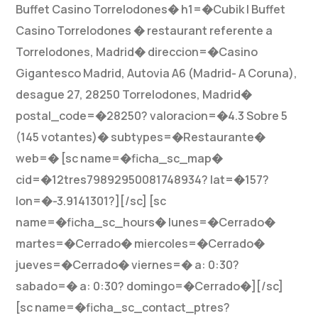
Buffet Casino Torrelodones� h1=�Cubik | Buffet
Casino Torrelodones � restaurant referente a
Torrelodones, Madrid� direccion=�Casino
Gigantesco Madrid, Autovia A6 (Madrid- A Coruna),
desague 27, 28250 Torrelodones, Madrid�
postal_code=�28250? valoracion=�4.3 Sobre 5
(145 votantes)� subtypes=�Restaurante�
web=� [sc name=�ficha_sc_map�
cid=�12tres79892950081748934? lat=�157?
lon=�-3.9141301?][/sc] [sc
name=�ficha_sc_hours� lunes=�Cerrado�
martes=�Cerrado� miercoles=�Cerrado�
jueves=�Cerrado� viernes=� a: 0:30?
sabado=� a: 0:30? domingo=�Cerrado�][/sc]
[sc name=�ficha_sc_contact_ptres?