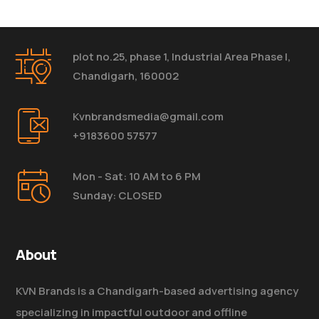
plot no.25, phase 1, Industrial Area Phase I,
Chandigarh, 160002
Kvnbrandsmedia@gmail.com
+9183600 57577
Mon - Sat: 10 AM to 6 PM
Sunday: CLOSED
About
KVN Brands is a Chandigarh-based advertising agency
specializing in impactful outdoor and offline