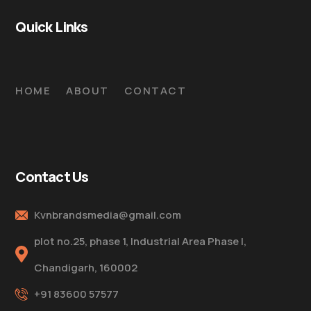
Quick Links
HOME
ABOUT
CONTACT
Contact Us
Kvnbrandsmedia@gmail.com
plot no.25, phase 1, Industrial Area Phase I,
Chandigarh, 160002
+91 83600 57577