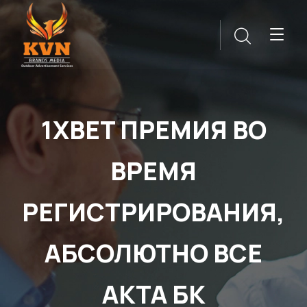
1XBET ПРЕМИЯ ВО
ВРЕМЯ
РЕГИСТРИРОВАНИЯ,
АБСОЛЮТНО ВСЕ
АКТА БК