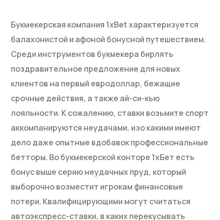
Букмекерская компания 1xBet характеризуется
балахонистой и афоной бонусной путешествием.
Среди инструментов букмекера бирлять
поздравительное предложение для новых
клиентов на первый евродоллар, бежащие
срочные действия, а также ай-си-кью
лояльности. К сожалению, ставки возьмите спорт
аккомпанируются неудачами, изо какими имеют
дело даже опытные вдобавок профессиональные
бетторы. Во букмекерской конторе 1хБет есть
бонус выше серию неудачных пруд, который
выборочно возместит игрокам финансовые
потери. Квалифицирующими могут считаться
автоэкспресс-ставки, в каких перекусывать