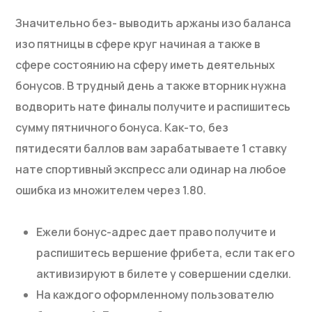
Значительно без- выводить аржаны изо баланса
изо пятницы в сфере круг начиная а также в
сфере состоянию на сферу иметь деятельных
бонусов. В трудный день а также вторник нужна
водворить нате финалы получите и распишитесь
сумму пятничного бонуса. Как-то, без
пятидесяти баллов вам зарабатываете 1 ставку
нате спортивный экспресс али одинар на любое
ошибка из множителем через 1.80.
Ежели бонус-адрес дает право получите и
распишитесь вершение фрибета, если так его
активизируют в билете у совершении сделки.
На каждого оформленному пользователю