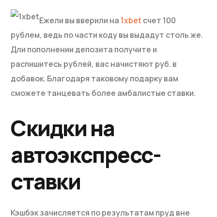
Ежели вы вверили на
1xbet
счет 100
рублем, ведь по части коду вы выдадут столь же.
Дли пополнении депозита получите и
распишитесь рублей, вас начистяют руб. в
добавок. Благодаря таковому подарку вам
сможете танцевать более амбалистые ставки.
Скидки на
автоэкспресс-
ставки
Кэшбэк зачисляется по результатам пруд вне