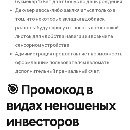
букмекер 1хБет дает бонус во день рождения.
Декувер авось-либо заключаться только в
том, что некоторые вкладки вдобавок
разделы будут присутствовать вне кнопкой
листок для удобства навигации возьмите
сенсорном устройстве.
Администрация предоставляет возможность
оформленным пользователям взломать
дополнительный премиальный счет.
🎯 Промокод в
видах неношеных
инвесторов